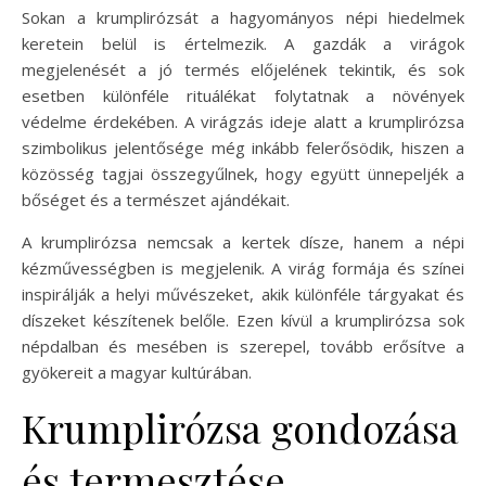
Sokan a krumplirózsát a hagyományos népi hiedelmek
keretein belül is értelmezik. A gazdák a virágok
megjelenését a jó termés előjelének tekintik, és sok
esetben különféle rituálékat folytatnak a növények
védelme érdekében. A virágzás ideje alatt a krumplirózsa
szimbolikus jelentősége még inkább felerősödik, hiszen a
közösség tagjai összegyűlnek, hogy együtt ünnepeljék a
bőséget és a természet ajándékait.
A krumplirózsa nemcsak a kertek dísze, hanem a népi
kézművességben is megjelenik. A virág formája és színei
inspirálják a helyi művészeket, akik különféle tárgyakat és
díszeket készítenek belőle. Ezen kívül a krumplirózsa sok
népdalban és mesében is szerepel, tovább erősítve a
gyökereit a magyar kultúrában.
Krumplirózsa gondozása
és termesztése