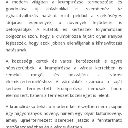
A modern világban a krumplirózsa termesztése és
gondozása új kihívásokkal is szembenéz. Az
éghajlatváltozás hatásai, mint például a szélsőséges
időjárási események, a növények fejlődését is
befolyásolják. A kutatók és kertészek folyamatosan
dolgoznak azon, hogy a krumplirózsa fajtáit olyan irányba
fejlesszék, hogy azok jobban ellenálljanak a klímaváltozás
hatásainak.
A közösségi kertek és városi kertészetek is egyre
népszerűbbek. A krumplirózsa a városi kertekben is
remekül megél, és hozzájárul a városi
élelmiszertermeléshez. A városlakók számára a saját
kertben termesztett krumplirózsa nemcsak finom
élelmiszert, hanem a természet közelségét is jelenti.
A krumplirózsa tehát a modern kertészetben nem csupán
egy hagyományos növény, hanem egy olyan kultúrnövény,
amely újraértelmezett szerepet játszik a fenntartható
mezőgazdaságban és a városi életben.