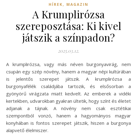
,
HÍREK
MAGAZIN
A Krumplirózsa
szereposztása: Ki kivel
játszik a színpadon?
2025.03.12.
A krumplirózsa, vagy más néven burgonyavirág, nem
csupán egy szép növény, hanem a magyar népi kultúrában
is jelentős szerepet játszik. A krumplirózsa a
burgonyafélék családjába tartozik, és elsősorban a
gyönyörű virágzata miatt kedvelt. Az emberek a vidéki
kertekben, udvarokban gyakran ültetik, hogy színt és életet
adjanak a tájnak. A növény nem csak esztétikai
szempontból vonzó, hanem a hagyományos magyar
konyhában is fontos szerepet játszik, hiszen a burgonya
alapvető élelmiszer.