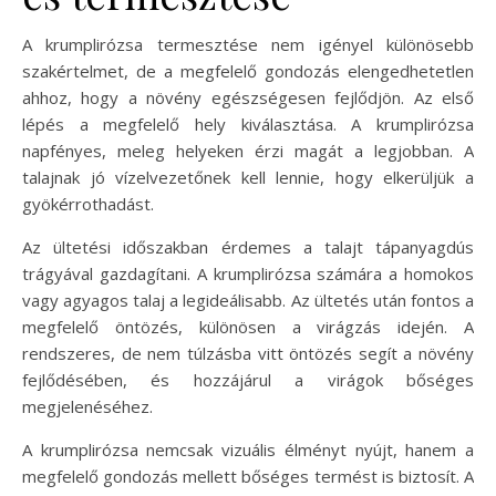
A krumplirózsa termesztése nem igényel különösebb
szakértelmet, de a megfelelő gondozás elengedhetetlen
ahhoz, hogy a növény egészségesen fejlődjön. Az első
lépés a megfelelő hely kiválasztása. A krumplirózsa
napfényes, meleg helyeken érzi magát a legjobban. A
talajnak jó vízelvezetőnek kell lennie, hogy elkerüljük a
gyökérrothadást.
Az ültetési időszakban érdemes a talajt tápanyagdús
trágyával gazdagítani. A krumplirózsa számára a homokos
vagy agyagos talaj a legideálisabb. Az ültetés után fontos a
megfelelő öntözés, különösen a virágzás idején. A
rendszeres, de nem túlzásba vitt öntözés segít a növény
fejlődésében, és hozzájárul a virágok bőséges
megjelenéséhez.
A krumplirózsa nemcsak vizuális élményt nyújt, hanem a
megfelelő gondozás mellett bőséges termést is biztosít. A