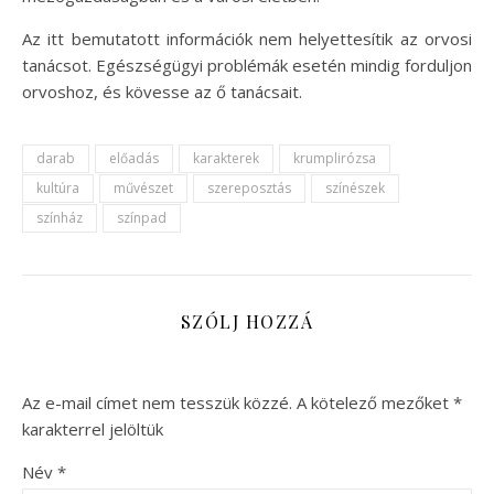
Az itt bemutatott információk nem helyettesítik az orvosi
tanácsot. Egészségügyi problémák esetén mindig forduljon
orvoshoz, és kövesse az ő tanácsait.
darab
előadás
karakterek
krumplirózsa
kultúra
művészet
szereposztás
színészek
színház
színpad
SZÓLJ HOZZÁ
Az e-mail címet nem tesszük közzé.
A kötelező mezőket
*
karakterrel jelöltük
Név
*