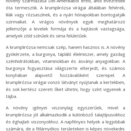
növény származása Dél-Amerikából ered, ahol évezredek
óta termesztik. A krumplirózsa virágai általában fehérek,
lilák vagy rózsaszínek, és a nyári hónapokban bontogatják
szirmaikat. A virágos növények egyik meghatározó
jellemzője a levelek formája és a hajtások vastagsága,
amelyek zöld színűek és sima felületűek.
A krumplirózsa nemcsak szép, hanem hasznos is. A növény
gyökérzete, a burgonya, tápláló élelmiszer, amely gazdag
szénhidrátokban, vitaminokban és ásványi anyagokban. A
burgonya fogyasztása világszerte elterjedt, és számos
konyhában alapvető hozzávalóként szerepel. A
krumplirózsa virágai vonzó látványt nyújtanak a kertekben,
és sok kertész szereti őket ültetni, hogy színt vigyenek a
tájba.
A növény igényei viszonylag egyszerűek, mivel a
krumplirózsa jól alkalmazkodik a különböző talajtípusokhoz
és éghajlati viszonyokhoz. A napfényes helyek a legjobbak
számára, de a félárnyékos területeken is képes növekedni.