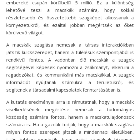
embereké csupán körülbelül 5 millió. Ez a különbség
lehetővé teszi a macskák számára, hogy sokkal
részletesebb és összetettebb szagképet alkossanak a
környezetükről, és ezáltal jobban megértsék az őket
körülvevő világot.
A macskák szaglása nemcsak a társas interakcióikban
játszik kulcsszerepet, hanem a túlélésük szempontjából is
rendkívül fontos. A vadonban élő macskák a szagok
segítségével képesek nyomozni a zsákmányt, elkerülni a
ragadozókat, és kommunikálni más macskákkal. A szagok
információt nyújtanak számukra a területükről, és
segítenek a társadalmi kapcsolatok fenntartásában is.
A kutatás eredményei arra is rámutatnak, hogy a macskák
viselkedésének megértése nemcsak a tudományos
közösség számára fontos, hanem a macskatulajdonosok
számára is. Ha a gazdák tudják, hogy a macskák szaglása
milyen fontos szerepet játszik a mindennapi életükben,
talán jobban megértik, hogy miért reagálnak bizonyos