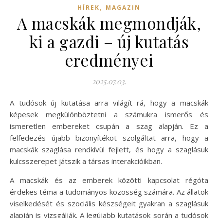
,
HÍREK
MAGAZIN
A macskák megmondják,
ki a gazdi – új kutatás
eredményei
2025.07.03.
A tudósok új kutatása arra világít rá, hogy a macskák
képesek megkülönböztetni a számukra ismerős és
ismeretlen embereket csupán a szag alapján. Ez a
felfedezés újabb bizonyítékot szolgáltat arra, hogy a
macskák szaglása rendkívül fejlett, és hogy a szaglásuk
kulcsszerepet játszik a társas interakcióikban.
A macskák és az emberek közötti kapcsolat régóta
érdekes téma a tudományos közösség számára. Az állatok
viselkedését és szociális készségeit gyakran a szaglásuk
alapján is vizsgálják. A legújabb kutatások során a tudósok