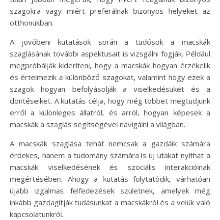
szagokra vagy miért preferálnak bizonyos helyeket az
otthonukban.
A jövőbeni kutatások során a tudósok a macskák
szaglásának további aspektusait is vizsgálni fogják. Például
megpróbálják kideríteni, hogy a macskák hogyan érzékelik
és értelmezik a különböző szagokat, valamint hogy ezek a
szagok hogyan befolyásolják a viselkedésüket és a
döntéseiket. A kutatás célja, hogy még többet megtudjunk
erről a különleges állatról, és arról, hogyan képesek a
macskák a szaglás segítségével navigálni a világban.
A macskák szaglása tehát nemcsak a gazdáik számára
érdekes, hanem a tudomány számára is új utakat nyithat a
macskák viselkedésének és szociális interakcióinak
megértésében. Ahogy a kutatás folytatódik, várhatóan
újabb izgalmas felfedezések születnek, amelyek még
inkább gazdagítják tudásunkat a macskákról és a velük való
kapcsolatunkról.