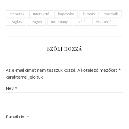
emberek
interakció
kapcsolat
kutatás
macskák
szaglás
szagok
tudomány
túlélés
viselkedés
SZÓLJ HOZZÁ
Az e-mail címet nem tesszük közzé.
A kötelező mezőket
*
karakterrel jelöltük
Név
*
E-mail cím
*