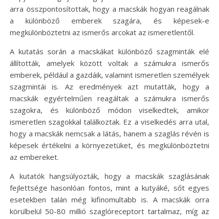
arra összpontosítottak, hogy a macskák hogyan reagálnak
a különböző emberek szagára, és képesek-e
megkülönböztetni az ismerős arcokat az ismeretlentől.
A kutatás során a macskákat különböző szagminták elé
állították, amelyek között voltak a számukra ismerős
emberek, például a gazdáik, valamint ismeretlen személyek
szagmintái is. Az eredmények azt mutatták, hogy a
macskák egyértelműen reagáltak a számukra ismerős
szagokra, és különböző módon viselkedtek, amikor
ismeretlen szagokkal találkoztak. Ez a viselkedés arra utal,
hogy a macskák nemcsak a látás, hanem a szaglás révén is
képesek értékelni a környezetüket, és megkülönböztetni
az embereket.
A kutatók hangsúlyozták, hogy a macskák szaglásának
fejlettsége hasonlóan fontos, mint a kutyáké, sőt egyes
esetekben talán még kifinomultabb is. A macskák orra
körülbelül 50-80 millió szaglóreceptort tartalmaz, míg az