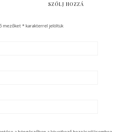
SZÓLJ HOZZÁ
ző mezőket
*
karakterrel jelöltük
entése a böngészőben a következő hozzászólásomhoz.