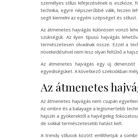
személyes stílus kifejezésének is eszköze, 
technika, egyre népszerűbbé válik, hiszen le
segít kiemelni az egyéni szépséget és stílust.
Az átmenetes hajvágás különösen vonzó lehet
szükségük. Az ilyen típusú hajvágás lehet
természetesen olvadnak össze. Ezzel a tech
növekedésével nem lesz olyan feltűnő a hajszí
Az átmenetes hajvágás egy új dimenziót n
egyediségüket. A következő szekciókban mély
Az átmenetes hajvá
Az átmenetes hajvágás nem csupán egyetlen s
Az ombre és a balayage a legismertebb techn
hajszín a gyökerektől a hajvégekig fokozatos
de sokkal természetesebb hatást kelt.
A trendy stílusok között említhetjük a somb