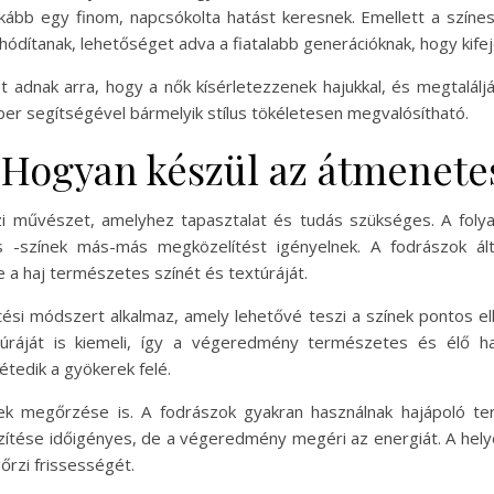
ább egy finom, napcsókolta hatást keresnek. Emellett a színes
hódítanak, lehetőséget adva a fiatalabb generációknak, hogy kifej
et adnak arra, hogy a nők kísérletezzenek hajukkal, és megtalál
ber segítségével bármelyik stílus tökéletesen megvalósítható.
 Hogyan készül az átmenete
i művészet, amelyhez tapasztalat és tudás szükséges. A folyam
s -színek más-más megközelítést igényelnek. A fodrászok álta
 a haj természetes színét és textúráját.
tési módszert alkalmaz, amely lehetővé teszi a színek pontos e
xtúráját is kiemeli, így a végeredmény természetes és élő 
étedik a gyökerek felé.
ek megőrzése is. A fodrászok gyakran használnak hajápoló te
ítése időigényes, de a végeredmény megéri az energiát. A hely
őrzi frissességét.