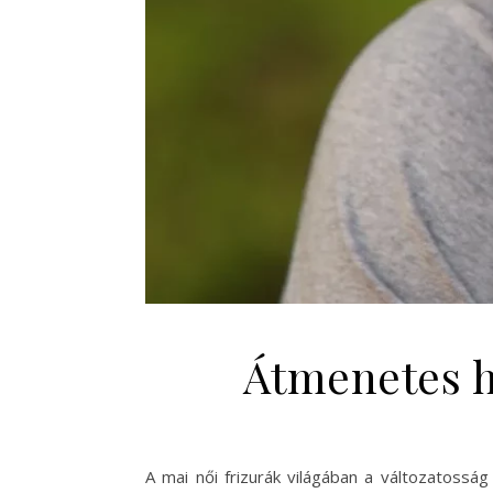
Átmenetes ha
A mai női frizurák világában a változatossá