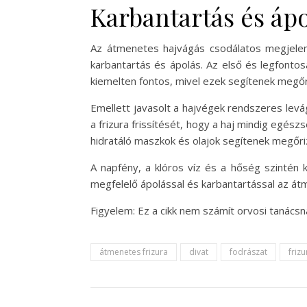
Karbantartás és áp
Az átmenetes hajvágás csodálatos megjelen
karbantartás és ápolás. Az első és legfonto
kiemelten fontos, mivel ezek segítenek megőriz
Emellett javasolt a hajvégek rendszeres levág
a frizura frissítését, hogy a haj mindig egészs
hidratáló maszkok és olajok segítenek megőri
A napfény, a klóros víz és a hőség szintén 
megfelelő ápolással és karbantartással az á
Figyelem: Ez a cikk nem számít orvosi tanács
átmenetes frizura
divat
fodrászat
friz