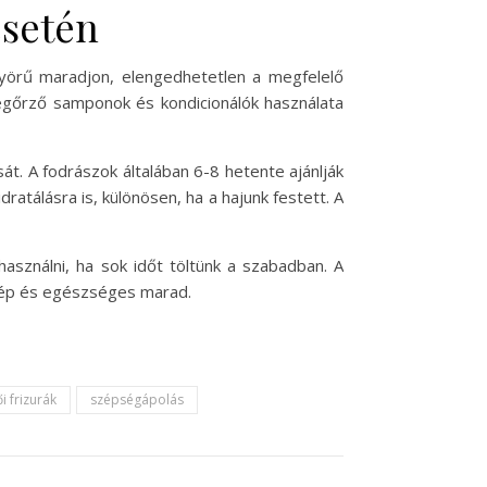
esetén
yörű maradjon, elengedhetetlen a megfelelő
megőrző samponok és kondicionálók használata
át. A fodrászok általában 6-8 hetente ajánlják
dratálásra is, különösen, ha a hajunk festett. A
asználni, ha sok időt töltünk a szabadban. A
zép és egészséges marad.
i frizurák
szépségápolás