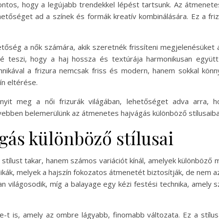
fontos, hogy a legújabb trendekkel lépést tartsunk. Az átmen
hetőséget ad a színek és formák kreatív kombinálására. Ez a fr
őség a nők számára, akik szeretnék frissíteni megjelenésüket an
ővé teszi, hogy a haj hossza és textúrája harmonikusan együt
nikával a frizura nemcsak friss és modern, hanem sokkal könn
n eltérése.
yit meg a női frizurák világában, lehetőséget adva arra, 
ebben belemerülünk az átmenetes hajvágás különböző stílusaiba,
gás különböző stílusai
tílust takar, hanem számos variációt kínál, amelyek különböz
ikák, melyek a hajszín fokozatos átmenetét biztosítják, de nem 
an világosodik, míg a balayage egy kézi festési technika, amel
re-t is, amely az ombre lágyabb, finomabb változata. Ez a stíl