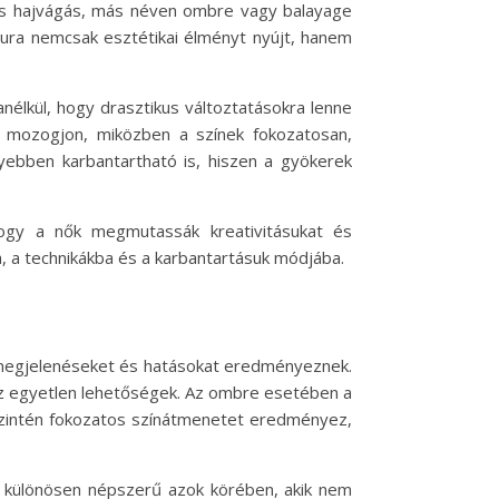
etes hajvágás, más néven ombre vagy balayage
izura nemcsak esztétikai élményt nyújt, hanem
élkül, hogy drasztikus változtatásokra lenne
t mozogjon, miközben a színek fokozatosan,
yebben karbantartható is, hiszen a gyökerek
hogy a nők megmutassák kreativitásukat és
 a technikákba és a karbantartásuk módjába.
ő megjelenéseket és hatásokat eredményeznek.
az egyetlen lehetőségek. Az ombre esetében a
y szintén fokozatos színátmenetet eredményez,
us különösen népszerű azok körében, akik nem