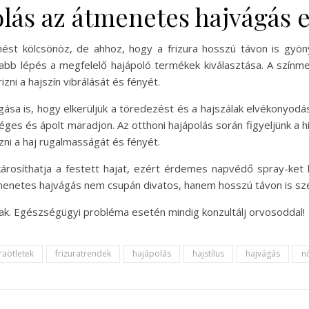
olás az átmenetes hajvágás 
ést kölcsönöz, de ahhoz, hogy a frizura hosszú távon is gyön
sabb lépés a megfelelő hajápoló termékek kiválasztása. A szín
ni a hajszín vibrálását és fényét.
ása is, hogy elkerüljük a töredezést és a hajszálak elvékonyodás
éges és ápolt maradjon. Az otthoni hajápolás során figyeljünk a hi
zni a haj rugalmasságát és fényét.
károsíthatja a festett hajat, ezért érdemes napvédő spray-ket h
tmenetes hajvágás nem csupán divatos, hanem hosszú távon is s
nak. Egészségügyi probléma esetén mindig konzultálj orvosoddal!
uraötletek
frizuratrendek
hajápolás
hajstílus
hajvágás
nő