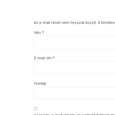
Az e-mail címet nem tesszük közzé.
A kötele
Név
*
E-mail cím
*
Honlap
A nevem, e-mail címem, és weboldalcímem m