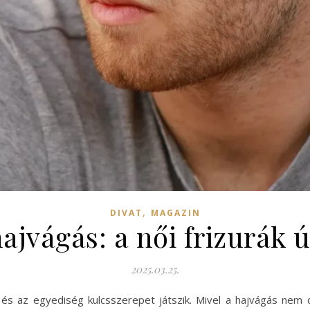
,
DIVAT
MAGAZIN
jvágás: a női frizurák 
2025.03.25.
g és az egyediség kulcsszerepet játszik. Mivel a hajvágás ne