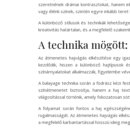
szeretnének drámai kontrasztokat, hanem ink
vagy élénk színek, szintén egyre inkább teret 
A különböző stílusok és technikák lehetőség
kreativitás határtalan, és a megfelelő szakem
A technika mögött:
Az átmenetes hajvágás elkészítése egy igaz
kezdődik, hiszen a különböző hajtípusok é
színárnyalatokat alkalmazzák, figyelembe véve
A balayage technika során a fodrász kézi fes
színátmenetet biztosítja, hanem a haj te
világosítással történik, amely fokozatosan söt
A folyamat során fontos a haj egészségén
rugalmasságát. Az átmenetes hajvágás elkész
a megfelelő karbantartással hosszú ideig meg