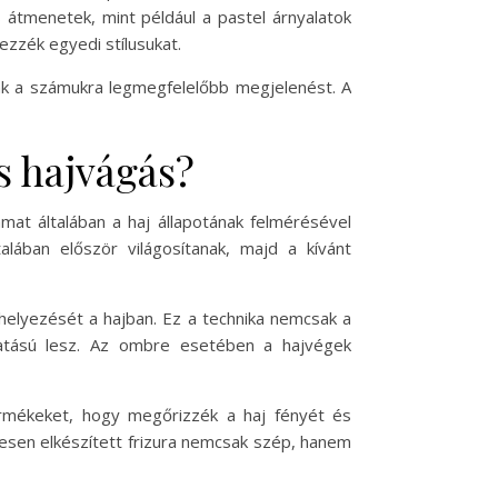
 átmenetek, mint például a pastel árnyalatok
ezzék egyedi stílusukat.
ják a számukra legmegfelelőbb megjelenést. A
s hajvágás?
at általában a haj állapotának felmérésével
lában először világosítanak, majd a kívánt
lhelyezését a hajban. Ez a technika nemcsak a
hatású lesz. Az ombre esetében a hajvégek
rmékeket, hogy megőrizzék a haj fényét és
esen elkészített frizura nemcsak szép, hanem