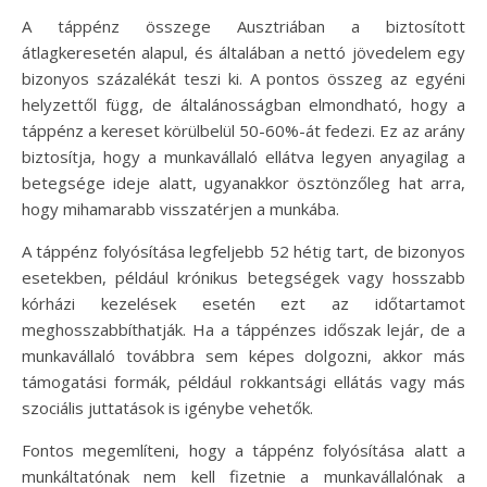
A táppénz összege Ausztriában a biztosított
átlagkeresetén alapul, és általában a nettó jövedelem egy
bizonyos százalékát teszi ki. A pontos összeg az egyéni
helyzettől függ, de általánosságban elmondható, hogy a
táppénz a kereset körülbelül 50-60%-át fedezi. Ez az arány
biztosítja, hogy a munkavállaló ellátva legyen anyagilag a
betegsége ideje alatt, ugyanakkor ösztönzőleg hat arra,
hogy mihamarabb visszatérjen a munkába.
A táppénz folyósítása legfeljebb 52 hétig tart, de bizonyos
esetekben, például krónikus betegségek vagy hosszabb
kórházi kezelések esetén ezt az időtartamot
meghosszabbíthatják. Ha a táppénzes időszak lejár, de a
munkavállaló továbbra sem képes dolgozni, akkor más
támogatási formák, például rokkantsági ellátás vagy más
szociális juttatások is igénybe vehetők.
Fontos megemlíteni, hogy a táppénz folyósítása alatt a
munkáltatónak nem kell fizetnie a munkavállalónak a