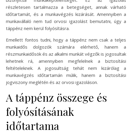
bizonyítsa munkaképtelenségét. Ez az igazolás
részletesen tartalmazza a betegséget, annak várható
időtartamát, és a munkavégzés kizárását. Amennyiben a
munkavállaló nem tud orvosi igazolást bemutatni, úgy a
táppénz nem kerül folyósításra.
Emellett fontos tudni, hogy a táppénz nem csak a teljes
munkaidős dolgozók számára elérhető, hanem a
részmunkaidősök és az alkalmi munkát végzők is jogosultak
lehetnek rá, amennyiben megfelelnek a biztosítási
feltételeknek. A jogosultság tehát nem kizárólag a
munkavégzés időtartamán múlik, hanem a biztosítási
jogviszony meglétén és az orvosi igazoláson.
A táppénz összege és
folyósításának
időtartama