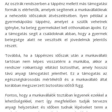
Az osztrák rendszerben a táppénz mellett más támogatási
formák is elérhetők, amelyek segítenek a munkavállalóknak
a nehezebb időszakok átvészelésében. Ilyen például a
gyermekápolási táppénz, amelyet a szülők vehetnek
igénybe, ha beteg gyermeküket kell otthonukban ápolni. Ez
a támogatás segít a családoknak abban, hogy a gyermek
betegsége alatt ne veszítsék el jövedelmük jelentős
részét.
Továbbá, ha a táppénzes időszak után a munkavállaló
tartósan nem képes visszatérni a munkába, akkor a
rendszer rokkantsági ellátást biztosíthat, amely hosszú
távú anyagi támogatást jelenthet. Ez a támogatás az
egészségkárosodás mértékétől és a munkavállaló által
korábban megszerzett biztosítási időtől függ.
Fontos, hogy a munkavállalók tisztában legyenek ezekkel a
lehetőségekkel, mert így megfelelően tudják tervezni
anyagi helyzetüket és időben tudnak lépéseket tenni a