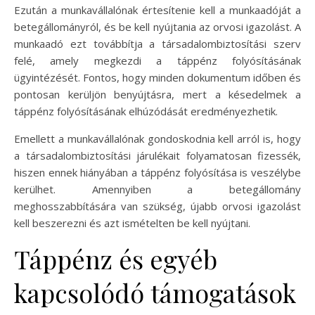
Ezután a munkavállalónak értesítenie kell a munkaadóját a
betegállományról, és be kell nyújtania az orvosi igazolást. A
munkaadó ezt továbbítja a társadalombiztosítási szerv
felé, amely megkezdi a táppénz folyósításának
ügyintézését. Fontos, hogy minden dokumentum időben és
pontosan kerüljön benyújtásra, mert a késedelmek a
táppénz folyósításának elhúzódását eredményezhetik.
Emellett a munkavállalónak gondoskodnia kell arról is, hogy
a társadalombiztosítási járulékait folyamatosan fizessék,
hiszen ennek hiányában a táppénz folyósítása is veszélybe
kerülhet. Amennyiben a betegállomány
meghosszabbítására van szükség, újabb orvosi igazolást
kell beszerezni és azt ismételten be kell nyújtani.
Táppénz és egyéb
kapcsolódó támogatások