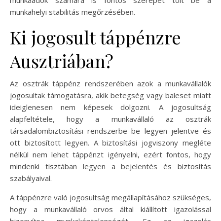
munkaadók számára is fontos szerepet tölt be a
munkahelyi stabilitás megőrzésében.
Ki jogosult táppénzre
Ausztriában?
Az osztrák táppénz rendszerében azok a munkavállalók
jogosultak támogatásra, akik betegség vagy baleset miatt
ideiglenesen nem képesek dolgozni. A jogosultság
alapfeltétele, hogy a munkavállaló az osztrák
társadalombiztosítási rendszerbe be legyen jelentve és
ott biztosított legyen. A biztosítási jogviszony megléte
nélkül nem lehet táppénzt igényelni, ezért fontos, hogy
mindenki tisztában legyen a bejelentés és biztosítás
szabályaival.
A táppénzre való jogosultság megállapításához szükséges,
hogy a munkavállaló orvos által kiállított igazolással