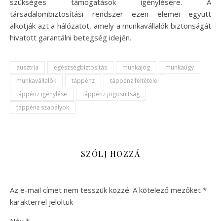
szükséges támogatások igénylésére. A
társadalombiztosítási rendszer ezen elemei együtt
alkotják azt a hálózatot, amely a munkavállalók biztonságát
hivatott garantálni betegség idején.
ausztria
egészségbiztosítás
munkajog
munkaügy
munkavállalók
táppénz
táppénz feltételei
táppénz igénylése
táppénz jogosultság
táppénz szabályok
SZÓLJ HOZZÁ
Az e-mail címet nem tesszük közzé.
A kötelező mezőket
*
karakterrel jelöltük