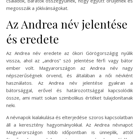
családok, barátok összegyűlnek, hogy együtt örüljenek és
megosszák a jókívánságokat.
Az Andrea név jelentése
és eredete
Az Andrea név eredete az ókori Görögországig nyúlik
vissza, ahol az „andros” szó jelentése férfi vagy bátor
ember volt. Magyarországon az Andrea név nagy
népszerűségnek örvend, és általában a női névként
használatos. Az Andrea név jelentése gyakran a
bátorsággal, erővel és határozottsággal kapcsolódik
össze, ami miatt sokan szimbolikus értéket tulajdonítanak
neki.
A névnapok kialakulása és elterjedése szoros kapcsolatban
áll a keresztény hagyományokkal. Az Andrea névnapot
Magyarországon több időpontban is ünneplik, attól