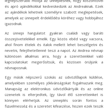
legnépszerűbb módja az ünneplésnek, hogy köszöntővel
és apró ajándékokkal kedveskedünk az Andreaknak. Ezek
az ajándékok lehetnek személyre szabott meglepetések,
amelyek az ünnepelt érdeklődési köréhez vagy hobbijához
igazodnak.
Az ünnepi hangulatot gyakran családi vagy baráti
összejövetelekkel emelik. Egy közös ebéd vagy vacsora,
ahol finom ételek és italok mellett lehet beszélgetni és
nevetni, felejthetetlenné teszi a napot. Az Andrea névnap
különösen alkalmas arra, hogy a szeretteinkkel való
kapcsolatokat megerősítsük, és közösen örüljünk a
névnaposnak.
Egy másik népszerű szokás az üdvözlőlapok küldése,
amelyekben személyes jókívánságokat fogalmazunk meg.
Manapság az elektronikus üdvözlőkártyák és az online
üzenetek is elterjedtek, így távol élő szeretteinket is
könnyen elérhetjük. Az ünneplés során fontos a
figyelmesség és a szeretet kifejezése, hiszen ezek teszik