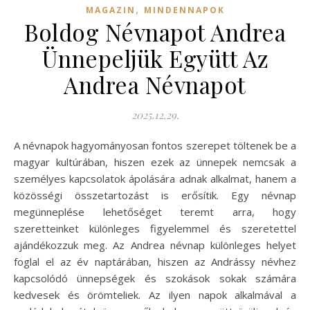
,
MAGAZIN
MINDENNAPOK
Boldog Névnapot Andrea
Ünnepeljük Együtt Az
Andrea Névnapot
2025.12.29.
A névnapok hagyományosan fontos szerepet töltenek be a
magyar kultúrában, hiszen ezek az ünnepek nemcsak a
személyes kapcsolatok ápolására adnak alkalmat, hanem a
közösségi összetartozást is erősítik. Egy névnap
megünneplése lehetőséget teremt arra, hogy
szeretteinket különleges figyelemmel és szeretettel
ajándékozzuk meg. Az Andrea névnap különleges helyet
foglal el az év naptárában, hiszen az Andrássy névhez
kapcsolódó ünnepségek és szokások sokak számára
kedvesek és örömteliek. Az ilyen napok alkalmával a