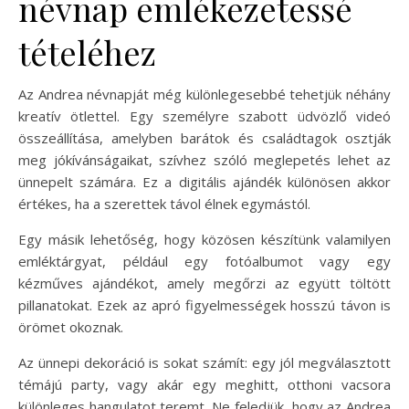
névnap emlékezetessé
tételéhez
Az Andrea névnapját még különlegesebbé tehetjük néhány
kreatív ötlettel. Egy személyre szabott üdvözlő videó
összeállítása, amelyben barátok és családtagok osztják
meg jókívánságaikat, szívhez szóló meglepetés lehet az
ünnepelt számára. Ez a digitális ajándék különösen akkor
értékes, ha a szerettek távol élnek egymástól.
Egy másik lehetőség, hogy közösen készítünk valamilyen
emléktárgyat, például egy fotóalbumot vagy egy
kézműves ajándékot, amely megőrzi az együtt töltött
pillanatokat. Ezek az apró figyelmességek hosszú távon is
örömet okoznak.
Az ünnepi dekoráció is sokat számít: egy jól megválasztott
témájú party, vagy akár egy meghitt, otthoni vacsora
különleges hangulatot teremt. Ne feledjük, hogy az Andrea