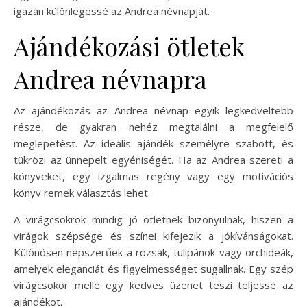
igazán különlegessé az Andrea névnapját.
Ajándékozási ötletek
Andrea névnapra
Az ajándékozás az Andrea névnap egyik legkedveltebb
része, de gyakran nehéz megtalálni a megfelelő
meglepetést. Az ideális ajándék személyre szabott, és
tükrözi az ünnepelt egyéniségét. Ha az Andrea szereti a
könyveket, egy izgalmas regény vagy egy motivációs
könyv remek választás lehet.
A virágcsokrok mindig jó ötletnek bizonyulnak, hiszen a
virágok szépsége és színei kifejezik a jókívánságokat.
Különösen népszerűek a rózsák, tulipánok vagy orchideák,
amelyek eleganciát és figyelmességet sugallnak. Egy szép
virágcsokor mellé egy kedves üzenet teszi teljessé az
ajándékot.