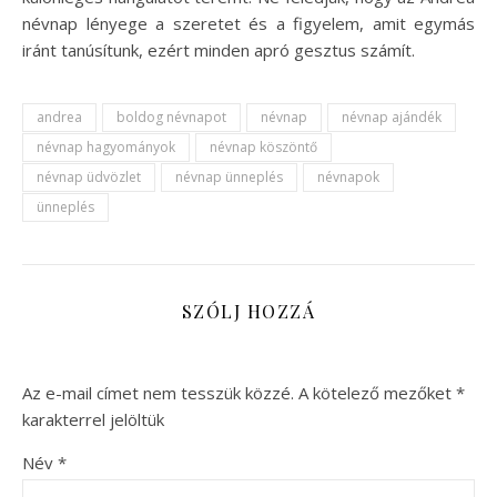
névnap lényege a szeretet és a figyelem, amit egymás
iránt tanúsítunk, ezért minden apró gesztus számít.
andrea
boldog névnapot
névnap
névnap ajándék
névnap hagyományok
névnap köszöntő
névnap üdvözlet
névnap ünneplés
névnapok
ünneplés
SZÓLJ HOZZÁ
Az e-mail címet nem tesszük közzé.
A kötelező mezőket
*
karakterrel jelöltük
Név
*