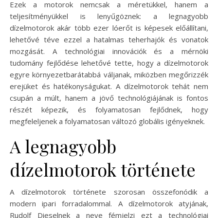
Ezek a motorok nemcsak a méretükkel, hanem a
teljesítményükkel is lenyűgöznek: a legnagyobb
dízelmotorok akár több ezer lóerőt is képesek előállítani,
lehetővé téve ezzel a hatalmas teherhajók és vonatok
mozgását. A technológiai innovációk és a mérnöki
tudomány fejlődése lehetővé tette, hogy a dízelmotorok
egyre környezetbarátabbá váljanak, miközben megőrizzék
erejüket és hatékonyságukat. A dízelmotorok tehát nem
csupán a múlt, hanem a jövő technológiájának is fontos
részét képezik, és folyamatosan fejlődnek, hogy
megfeleljenek a folyamatosan változó globális igényeknek.
A legnagyobb
dízelmotorok története
A dízelmotorok története szorosan összefonódik a
modern ipari forradalommal. A dízelmotorok atyjának,
Rudolf Dieselnek a neve fémjelzi ezt a technológiai