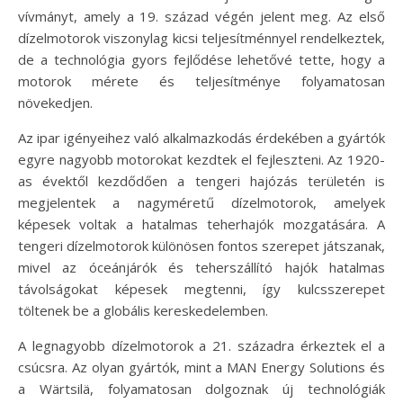
vívmányt, amely a 19. század végén jelent meg. Az első
dízelmotorok viszonylag kicsi teljesítménnyel rendelkeztek,
de a technológia gyors fejlődése lehetővé tette, hogy a
motorok mérete és teljesítménye folyamatosan
növekedjen.
Az ipar igényeihez való alkalmazkodás érdekében a gyártók
egyre nagyobb motorokat kezdtek el fejleszteni. Az 1920-
as évektől kezdődően a tengeri hajózás területén is
megjelentek a nagyméretű dízelmotorok, amelyek
képesek voltak a hatalmas teherhajók mozgatására. A
tengeri dízelmotorok különösen fontos szerepet játszanak,
mivel az óceánjárók és teherszállító hajók hatalmas
távolságokat képesek megtenni, így kulcsszerepet
töltenek be a globális kereskedelemben.
A legnagyobb dízelmotorok a 21. századra érkeztek el a
csúcsra. Az olyan gyártók, mint a MAN Energy Solutions és
a Wärtsilä, folyamatosan dolgoznak új technológiák