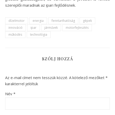
szereplői maradnak az ipari fejlődésnek.
dízelmotor
energia
fenntarthatóság
gépek
innováció
ipar
járművek
motorfejlesztés
működés
technológia
SZÓLJ HOZZÁ
Az e-mail címet nem tesszük közzé.
A kötelező mezőket
*
karakterrel jelöltük
Név
*