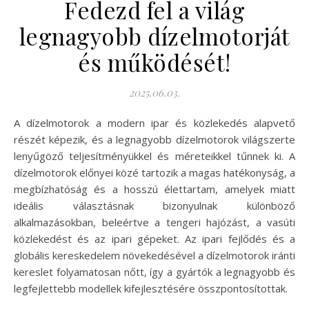
Fedezd fel a világ
legnagyobb dízelmotorját
és működését!
2025.06.03.
A dízelmotorok a modern ipar és közlekedés alapvető
részét képezik, és a legnagyobb dízelmotorok világszerte
lenyűgöző teljesítményükkel és méreteikkel tűnnek ki. A
dízelmotorok előnyei közé tartozik a magas hatékonyság, a
megbízhatóság és a hosszú élettartam, amelyek miatt
ideális választásnak bizonyulnak különböző
alkalmazásokban, beleértve a tengeri hajózást, a vasúti
közlekedést és az ipari gépeket. Az ipari fejlődés és a
globális kereskedelem növekedésével a dízelmotorok iránti
kereslet folyamatosan nőtt, így a gyártók a legnagyobb és
legfejlettebb modellek kifejlesztésére összpontosítottak.