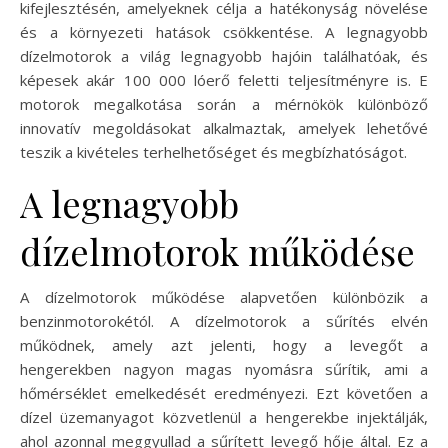
kifejlesztésén, amelyeknek célja a hatékonyság növelése
és a környezeti hatások csökkentése. A legnagyobb
dízelmotorok a világ legnagyobb hajóin találhatóak, és
képesek akár 100 000 lóerő feletti teljesítményre is. E
motorok megalkotása során a mérnökök különböző
innovatív megoldásokat alkalmaztak, amelyek lehetővé
teszik a kivételes terhelhetőséget és megbízhatóságot.
A legnagyobb
dízelmotorok működése
A dízelmotorok működése alapvetően különbözik a
benzinmotorokétól. A dízelmotorok a sűrítés elvén
működnek, amely azt jelenti, hogy a levegőt a
hengerekben nagyon magas nyomásra sűrítik, ami a
hőmérséklet emelkedését eredményezi. Ezt követően a
dízel üzemanyagot közvetlenül a hengerekbe injektálják,
ahol azonnal meggyullad a sűrített levegő hője által. Ez a