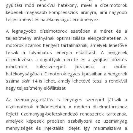
gyújtási mód rendkívül hatékony, mivel a dízelmotorok
képesek magasabb kompressziós arányra, ami nagyobb
teljesítményt és hatékonyságot eredményez.
A legnagyobb dízelmotorok esetében a méret és a
teljesítmény arányának optimalizálása elengedhetetlen. A
motorok számos hengert tartalmaznak, amelyek lehetővé
teszik a folyamatos energia előállítást. A hengerek
elrendezése, a dugattyúk mérete és a gyújtási időzítés
mind-mind kulcsszerepet játszanak a motor
hatékonyságában. E motorok egyes típusaiban a hengerek
száma akár 14 is lehet, amely lehetővé teszi a rendkívül
nagy teljesítmény előállítását.
Az üzemanyag-ellátás is lényeges szerepet játszik a
dízelmotorok működésében. A modern dízelmotorokhoz
fejlett üzemanyag-befecskendező rendszerek tartoznak,
amelyek képesek precízen szabályozni az üzemanyag
mennyiségét és injektálási idejét, így maximalizálva a