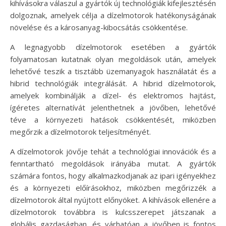
kihívásokra válaszul a gyártók új technológiák kifejlesztésén
dolgoznak, amelyek célja a dízelmotorok hatékonyságának
növelése és a károsanyag-kibocsátás csökkentése.
A legnagyobb dízelmotorok esetében a gyártók
folyamatosan kutatnak olyan megoldások után, amelyek
lehetővé teszik a tisztább üzemanyagok használatát és a
hibrid technológiák integrálását. A hibrid dízelmotorok,
amelyek kombinálják a dízel- és elektromos hajtást,
ígéretes alternatívát jelenthetnek a jövőben, lehetővé
téve a környezeti hatások csökkentését, miközben
megőrzik a dízelmotorok teljesítményét.
A dízelmotorok jövője tehát a technológiai innovációk és a
fenntartható megoldások irányába mutat. A gyártók
számára fontos, hogy alkalmazkodjanak az ipari igényekhez
és a környezeti előírásokhoz, miközben megőrizzék a
dízelmotorok által nyújtott előnyöket. A kihívások ellenére a
dízelmotorok továbbra is kulcsszerepet játszanak a
globális gazdaságban, és várhatóan a jövőben is fontos