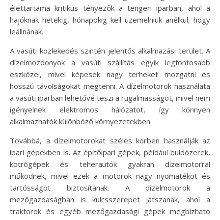
élettartama kritikus tényezők a tengeri iparban, ahol a
hajóknak hetekig, hónapokig kell üzemelniük anélkül, hogy
leállnának.
A vasúti közlekedés szintén jelentős alkalmazási terület. A
dízelmozdonyok a vasúti szállítás egyik legfontosabb
eszközei, mivel képesek nagy terheket mozgatni és
hosszú távolságokat megtenni. A dízelmotorok használata
a vasúti iparban lehetővé teszi a rugalmasságot, mivel nem
igényelnek elektromos hálózatot, így könnyen
alkalmazhatók különböző környezetekben.
Továbbá, a dízelmotorokat széles körben használják az
ipari gépekben is. Az építőipari gépek, például buldózerek,
kotrógépek és teherautók gyakran dízelmotorral
működnek, mivel ezek a motorok nagy nyomatékot és
tartósságot biztosítanak. A dízelmotorok a
mezőgazdaságban is kulcsszerepet játszanak, ahol a
traktorok és egyéb mezőgazdasági gépek megbízható