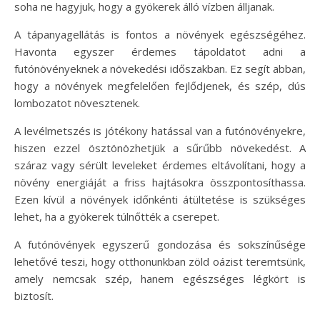
soha ne hagyjuk, hogy a gyökerek álló vízben álljanak.
A tápanyagellátás is fontos a növények egészségéhez.
Havonta egyszer érdemes tápoldatot adni a
futónövényeknek a növekedési időszakban. Ez segít abban,
hogy a növények megfelelően fejlődjenek, és szép, dús
lombozatot növesztenek.
A levélmetszés is jótékony hatással van a futónövényekre,
hiszen ezzel ösztönözhetjük a sűrűbb növekedést. A
száraz vagy sérült leveleket érdemes eltávolítani, hogy a
növény energiáját a friss hajtásokra összpontosíthassa.
Ezen kívül a növények időnkénti átültetése is szükséges
lehet, ha a gyökerek túlnőtték a cserepet.
A futónövények egyszerű gondozása és sokszínűsége
lehetővé teszi, hogy otthonunkban zöld oázist teremtsünk,
amely nemcsak szép, hanem egészséges légkört is
biztosít.