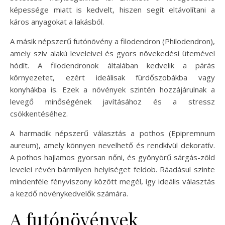
képessége miatt is kedvelt, hiszen segít eltávolítani a
káros anyagokat a lakásból.
A másik népszerű futónövény a filodendron (Philodendron),
amely szív alakú leveleivel és gyors növekedési ütemével
hódít. A filodendronok általában kedvelik a párás
környezetet, ezért ideálisak fürdőszobákba vagy
konyhákba is. Ezek a növények szintén hozzájárulnak a
levegő minőségének javításához és a stressz
csökkentéséhez.
A harmadik népszerű választás a pothos (Epipremnum
aureum), amely könnyen nevelhető és rendkívül dekoratív.
A pothos hajlamos gyorsan nőni, és gyönyörű sárgás-zöld
levelei révén bármilyen helyiséget feldob. Ráadásul szinte
mindenféle fényviszony között megél, így ideális választás
a kezdő növénykedvelők számára.
A futónövények