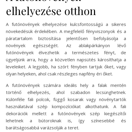
elhelyezése otthon
A futónövények elhelyezése kulcsfontosságú a sikeres
növekedésük érdekében. A megfelelő fényviszonyok és a
páratartalom biztosítása jelentősen befolyásolja a
növények egészségét. Az ablakpárkányon lévő
futónövények élvezhetik a természetes fényt, de
ügyeljünk arra, hogy a közvetlen napsütés károsíthatja a
leveleiket. A legjobb, ha szórt fényben tartjuk őket, vagy
olyan helyeken, ahol csak részleges napfény éri őket.
A futónövények számára ideális hely a falak mentén
történő elhelyezés, ahol szabadon lecsünghetnek.
Különféle fali polcok, függő kosarak vagy növénytartók
használatával szép kompozíciókat alkothatunk. A fali
dekorációk mellett a futónövények szép kiegészítői
lehetnek a bútoroknak is, így színesebbé és
barátságosabbá varázsolják a teret.