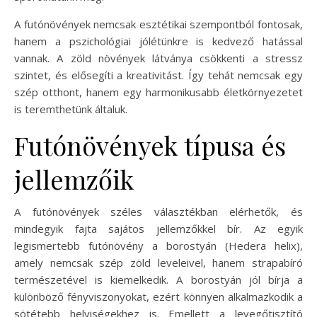
A futónövények nemcsak esztétikai szempontból fontosak,
hanem a pszichológiai jólétünkre is kedvező hatással
vannak. A zöld növények látványa csökkenti a stressz
szintet, és elősegíti a kreativitást. Így tehát nemcsak egy
szép otthont, hanem egy harmonikusabb életkörnyezetet
is teremthetünk általuk.
Futónövények típusa és
jellemzőik
A futónövények széles választékban elérhetők, és
mindegyik fajta sajátos jellemzőkkel bír. Az egyik
legismertebb futónövény a borostyán (Hedera helix),
amely nemcsak szép zöld leveleivel, hanem strapabíró
természetével is kiemelkedik. A borostyán jól bírja a
különböző fényviszonyokat, ezért könnyen alkalmazkodik a
sötétebb helyiségekhez is. Emellett a levegőtisztító