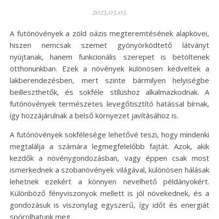
2025.03.03.
A futónövények a zöld oázis megteremtésének alapkövei,
hiszen nemcsak szemet gyönyörködtető látványt
nyújtanak, hanem funkcionális szerepet is betöltenek
otthonunkban. Ezek a növények különösen kedveltek a
lakberendezésben, mert szinte bármilyen helyiségbe
beilleszthetők, és sokféle stílushoz alkalmazkodnak. A
futónövények természetes levegőtisztító hatással bírnak,
így hozzájárulnak a belső környezet javításához is.
A futónövények sokfélesége lehetővé teszi, hogy mindenki
megtalálja a számára legmegfelelőbb fajtát. Azok, akik
kezdők a növénygondozásban, vagy éppen csak most
ismerkednek a szobanövények világával, különösen hálásak
lehetnek ezekért a könnyen nevelhető példányokért.
Különböző fényviszonyok mellett is jól növekednek, és a
gondozásuk is viszonylag egyszerű, így időt és energiát
spórolhatunk meg.