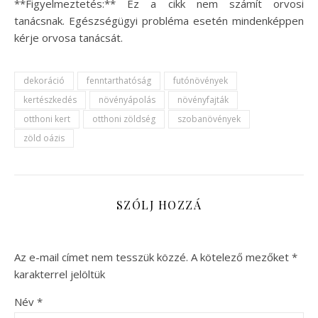
**Figyelmeztetés:** Ez a cikk nem számít orvosi
tanácsnak. Egészségügyi probléma esetén mindenképpen
kérje orvosa tanácsát.
dekoráció
fenntarthatóság
futónövények
kertészkedés
növényápolás
növényfajták
otthoni kert
otthoni zöldség
szobanövények
zöld oázis
SZÓLJ HOZZÁ
Az e-mail címet nem tesszük közzé.
A kötelező mezőket
*
karakterrel jelöltük
Név
*