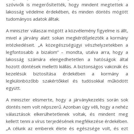
szóvivők is megerősítették, hogy mindent megtettek a
lakosság védelme érdekében, és minden döntés mögött
tudományos adatok álltak.
A miniszter válaszai mögött a közvélemény figyelme is állt,
mivel a járvány alatt sokan megkérdőjelezték a kormány
intézkedéseit. „A közegészségügyi vészhelyzetekben a
legfontosabb a bizalom” – mondta, utalva arra, hogy a
lakosság számára elengedhetetlen a hatóságok által
hozott döntések melletti kiállás. A biztonságos vakcinák és
kezelésük biztosítása érdekében a kormány a
legkülönbözőbb szakértőkkel és tudósokkal működött
együtt.
A miniszter elismerte, hogy a járványkezelés során sok
döntés nem volt népszerű. Azonban úgy véli, hogy a nehéz
választások elkerülhetetlenek voltak, és mindent meg
kellett tenni a vírus terjedésének megfékezése érdekében.
„A célunk az emberek élete és egészsége volt, és ezt