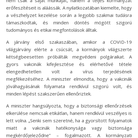
nem csak a saját munkáját, hanem a teljes kormányzat
erőfeszítéseit is aláássák. A nyilatkozatában kiemelte, hogy
a vészhelyzet kezelése során a legjobb szakmai tudásra
támaszkodtak, és minden döntés mögött szigorú
tudományos és etikai megfontolások álltak.
A járvány első szakaszában, amikor a COVID-19
világjárvány elérte a csúcsát, a kormányok világszerte
kétségbeesetten próbálták megvédeni polgáraikat. A
gyors vakcinák kifejlesztése és elérhetővé tétele
elengedhetetlen volt a vírus terjedésének
megfékezéséhez. A miniszter elmondta, hogy a vakcinák
jóváhagyásának folyamata rendkívül szigorú volt, és
minden lépést szakszerűen ellenőriztek.
A miniszter hangsúlyozta, hogy a biztonsági ellenőrzések
elkerülése nemcsak etikátlan, hanem rendkívül veszélyes is
lett volna. „Senki sem szeretné, ha a gyorsított folyamatok
miatt a vakcinák hatékonysága vagy biztonsága
megkérdőjeleződne” – fogalmazott. A kormányzati