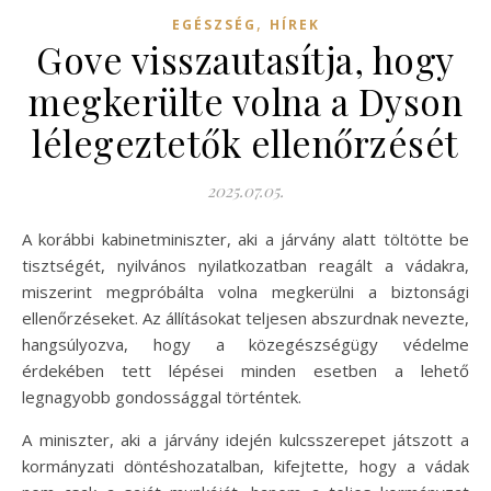
,
EGÉSZSÉG
HÍREK
Gove visszautasítja, hogy
megkerülte volna a Dyson
lélegeztetők ellenőrzését
2025.07.05.
A korábbi kabinetminiszter, aki a járvány alatt töltötte be
tisztségét, nyilvános nyilatkozatban reagált a vádakra,
miszerint megpróbálta volna megkerülni a biztonsági
ellenőrzéseket. Az állításokat teljesen abszurdnak nevezte,
hangsúlyozva, hogy a közegészségügy védelme
érdekében tett lépései minden esetben a lehető
legnagyobb gondossággal történtek.
A miniszter, aki a járvány idején kulcsszerepet játszott a
kormányzati döntéshozatalban, kifejtette, hogy a vádak