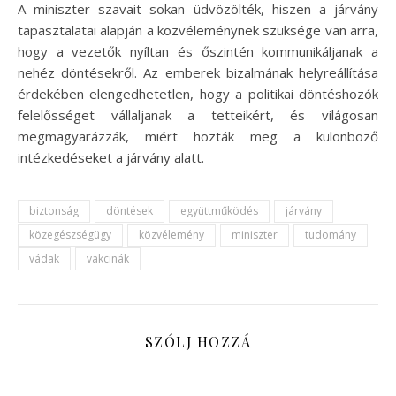
A miniszter szavait sokan üdvözölték, hiszen a járvány
tapasztalatai alapján a közvéleménynek szüksége van arra,
hogy a vezetők nyíltan és őszintén kommunikáljanak a
nehéz döntésekről. Az emberek bizalmának helyreállítása
érdekében elengedhetetlen, hogy a politikai döntéshozók
felelősséget vállaljanak a tetteikért, és világosan
megmagyarázzák, miért hozták meg a különböző
intézkedéseket a járvány alatt.
biztonság
döntések
együttműködés
járvány
közegészségügy
közvélemény
miniszter
tudomány
vádak
vakcinák
SZÓLJ HOZZÁ