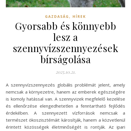
,
GAZDASÁG
HÍREK
Gyorsabb és könnyebb
lesz a
szennyvízszennyezések
bírságolása
2025.10.21.
A szennyvízszennyezés globális problémát jelent, amely
nemcsak a környezetre, hanem az emberek egészségére
is komoly hatással van. A szennyvizek megfelelő kezelése
és ellenőrzése elengedhetetlen a fenntartható fejlődés
érdekében. A szennyezett vízforrások nemcsak a
természet ökoszisztémáit károsítják, hanem a közvetlenül
érintett közösségek életminőségét is rontják. Az ipari