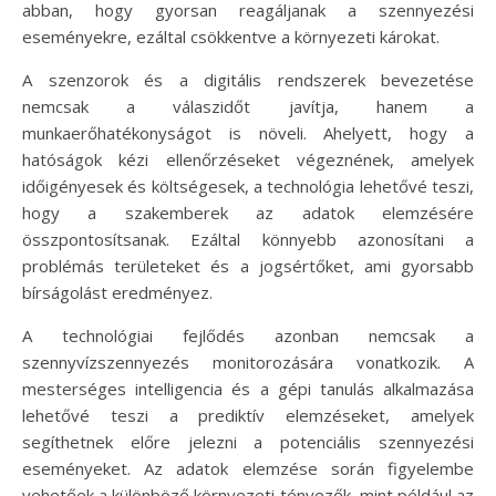
abban, hogy gyorsan reagáljanak a szennyezési
eseményekre, ezáltal csökkentve a környezeti károkat.
A szenzorok és a digitális rendszerek bevezetése
nemcsak a válaszidőt javítja, hanem a
munkaerőhatékonyságot is növeli. Ahelyett, hogy a
hatóságok kézi ellenőrzéseket végeznének, amelyek
időigényesek és költségesek, a technológia lehetővé teszi,
hogy a szakemberek az adatok elemzésére
összpontosítsanak. Ezáltal könnyebb azonosítani a
problémás területeket és a jogsértőket, ami gyorsabb
bírságolást eredményez.
A technológiai fejlődés azonban nemcsak a
szennyvízszennyezés monitorozására vonatkozik. A
mesterséges intelligencia és a gépi tanulás alkalmazása
lehetővé teszi a prediktív elemzéseket, amelyek
segíthetnek előre jelezni a potenciális szennyezési
eseményeket. Az adatok elemzése során figyelembe
vehetőek a különböző környezeti tényezők, mint például az