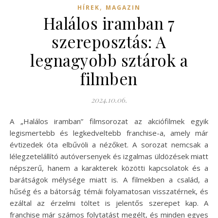
,
HÍREK
MAGAZIN
Halálos iramban 7
szereposztás: A
legnagyobb sztárok a
filmben
2024.10.06.
A „Halálos iramban” filmsorozat az akciófilmek egyik
legismertebb és legkedveltebb franchise-a, amely már
évtizedek óta elbűvöli a nézőket. A sorozat nemcsak a
lélegzetelállító autóversenyek és izgalmas üldözések miatt
népszerű, hanem a karakterek közötti kapcsolatok és a
barátságok mélysége miatt is. A filmekben a család, a
hűség és a bátorság témái folyamatosan visszatérnek, és
ezáltal az érzelmi töltet is jelentős szerepet kap. A
franchise már számos folytatást megélt, és minden egyes