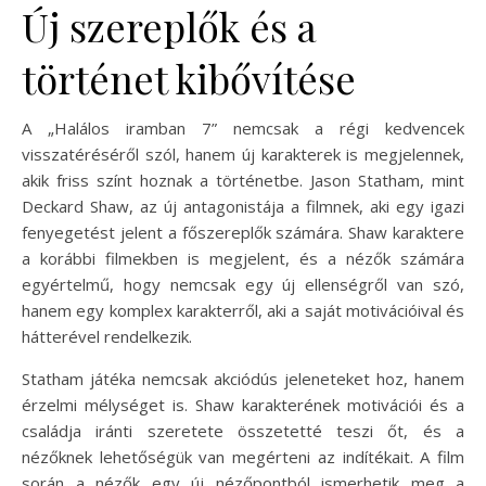
Új szereplők és a
történet kibővítése
A „Halálos iramban 7” nemcsak a régi kedvencek
visszatéréséről szól, hanem új karakterek is megjelennek,
akik friss színt hoznak a történetbe. Jason Statham, mint
Deckard Shaw, az új antagonistája a filmnek, aki egy igazi
fenyegetést jelent a főszereplők számára. Shaw karaktere
a korábbi filmekben is megjelent, és a nézők számára
egyértelmű, hogy nemcsak egy új ellenségről van szó,
hanem egy komplex karakterről, aki a saját motivációival és
hátterével rendelkezik.
Statham játéka nemcsak akciódús jeleneteket hoz, hanem
érzelmi mélységet is. Shaw karakterének motivációi és a
családja iránti szeretete összetetté teszi őt, és a
nézőknek lehetőségük van megérteni az indítékait. A film
során a nézők egy új nézőpontból ismerhetik meg a