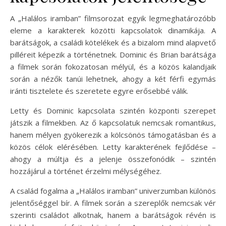
A „Halálos iramban” filmsorozat egyik legmeghatározóbb
eleme a karakterek közötti kapcsolatok dinamikája. A
barátságok, a családi kötelékek és a bizalom mind alapvető
pilléreit képezik a történetnek. Dominic és Brian barátsága
a filmek során fokozatosan mélyül, és a közös kalandjaik
során a nézők tanúi lehetnek, ahogy a két férfi egymás
iránti tisztelete és szeretete egyre erősebbé válik.
Letty és Dominic kapcsolata szintén központi szerepet
játszik a filmekben. Az ő kapcsolatuk nemcsak romantikus,
hanem mélyen gyökerezik a kölcsönös támogatásban és a
közös célok elérésében. Letty karakterének fejlődése –
ahogy a múltja és a jelenje összefonódik – szintén
hozzájárul a történet érzelmi mélységéhez.
A család fogalma a „Halálos iramban” univerzumban különös
jelentőséggel bír. A filmek során a szereplők nemcsak vér
szerinti családot alkotnak, hanem a barátságok révén is