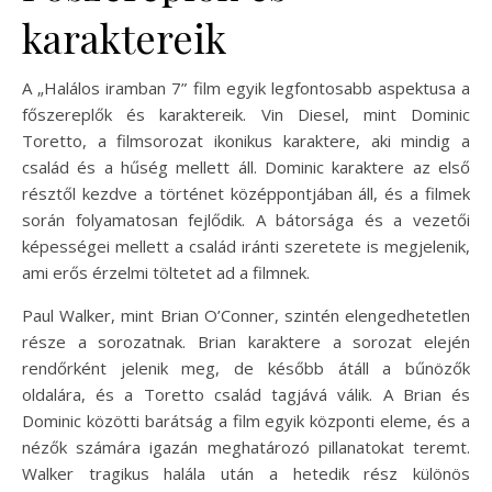
karaktereik
A „Halálos iramban 7” film egyik legfontosabb aspektusa a
főszereplők és karaktereik. Vin Diesel, mint Dominic
Toretto, a filmsorozat ikonikus karaktere, aki mindig a
család és a hűség mellett áll. Dominic karaktere az első
résztől kezdve a történet középpontjában áll, és a filmek
során folyamatosan fejlődik. A bátorsága és a vezetői
képességei mellett a család iránti szeretete is megjelenik,
ami erős érzelmi töltetet ad a filmnek.
Paul Walker, mint Brian O’Conner, szintén elengedhetetlen
része a sorozatnak. Brian karaktere a sorozat elején
rendőrként jelenik meg, de később átáll a bűnözők
oldalára, és a Toretto család tagjává válik. A Brian és
Dominic közötti barátság a film egyik központi eleme, és a
nézők számára igazán meghatározó pillanatokat teremt.
Walker tragikus halála után a hetedik rész különös