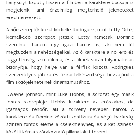
hangsúlyt kapott, hiszen a filmben a karaktere búcsúja is
megjelenik, ami érzelmileg megterhelő jeleneteket
eredményezett.
A női szereplők közül Michelle Rodriguez, mint Letty Ortiz,
kiemelkedő szerepet játszik. Letty nemcsak Dominic
szerelme, hanem egy igazi harcos is, aki nem fél
megküzdeni a nehézségekkel. Az ő karaktere a női erő és
függetlenség szimbóluma, és a filmek során folyamatosan
bizonyítja, hogy helye van a férfiak között. Rodriguez
szenvedélyes játéka és fizikai felkészültsége hozzájárul a
film akciójeleneteinek dinamizmusához.
Dwayne Johnson, mint Luke Hobbs, a sorozat egy másik
fontos szereplője. Hobbs karaktere az erőszakos, de
igazságos rendőr, aki a törvény nevében harcol. A
karaktere és Dominic közötti konfliktus és végül barátság
szintén fontos eleme a cselekménynek, és a két színész
közötti kémia szórakoztató pillanatokat teremt.