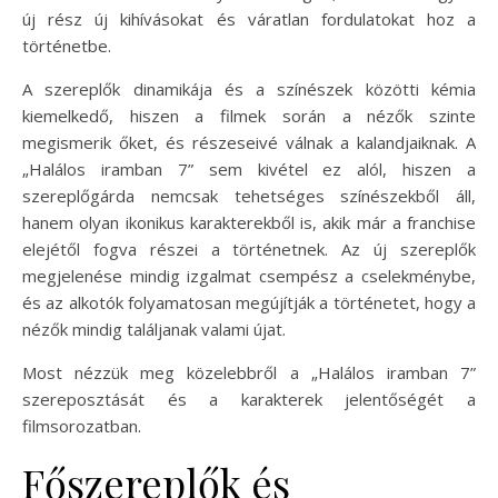
új rész új kihívásokat és váratlan fordulatokat hoz a
történetbe.
A szereplők dinamikája és a színészek közötti kémia
kiemelkedő, hiszen a filmek során a nézők szinte
megismerik őket, és részeseivé válnak a kalandjaiknak. A
„Halálos iramban 7” sem kivétel ez alól, hiszen a
szereplőgárda nemcsak tehetséges színészekből áll,
hanem olyan ikonikus karakterekből is, akik már a franchise
elejétől fogva részei a történetnek. Az új szereplők
megjelenése mindig izgalmat csempész a cselekménybe,
és az alkotók folyamatosan megújítják a történetet, hogy a
nézők mindig találjanak valami újat.
Most nézzük meg közelebbről a „Halálos iramban 7”
szereposztását és a karakterek jelentőségét a
filmsorozatban.
Főszereplők és