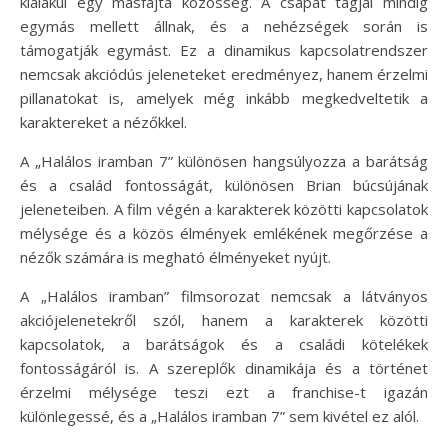
kialakul egy másfajta közösség. A csapat tagjai mindig
egymás mellett állnak, és a nehézségek során is
támogatják egymást. Ez a dinamikus kapcsolatrendszer
nemcsak akciódús jeleneteket eredményez, hanem érzelmi
pillanatokat is, amelyek még inkább megkedveltetik a
karaktereket a nézőkkel.
A „Halálos iramban 7” különösen hangsúlyozza a barátság
és a család fontosságát, különösen Brian búcsújának
jeleneteiben. A film végén a karakterek közötti kapcsolatok
mélysége és a közös élmények emlékének megőrzése a
nézők számára is megható élményeket nyújt.
A „Halálos iramban” filmsorozat nemcsak a látványos
akciójelenetekről szól, hanem a karakterek közötti
kapcsolatok, a barátságok és a családi kötelékek
fontosságáról is. A szereplők dinamikája és a történet
érzelmi mélysége teszi ezt a franchise-t igazán
különlegessé, és a „Halálos iramban 7” sem kivétel ez alól.