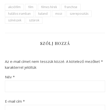
akciófilm
film
filmes hírek
franchise
halálos iramban
kaland
mozi
szereposztás
színészek
sztárok
SZÓLJ HOZZÁ
Az e-mail címet nem tesszük közzé.
A kötelező mezőket
*
karakterrel jelöltük
Név
*
E-mail cím
*