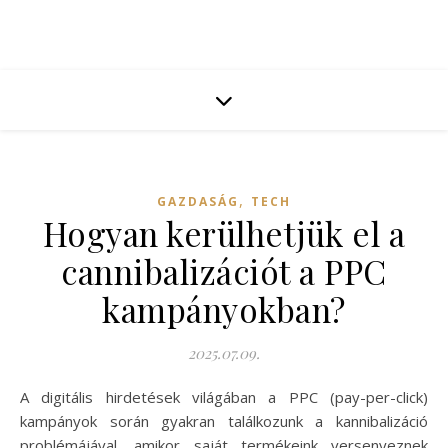
,
GAZDASÁG
TECH
Hogyan kerülhetjük el a
cannibalizációt a PPC
kampányokban?
2025.07.09.
A digitális hirdetések világában a PPC (pay-per-click)
kampányok során gyakran találkozunk a kannibalizáció
problémájával, amikor saját termékeink versenyeznek