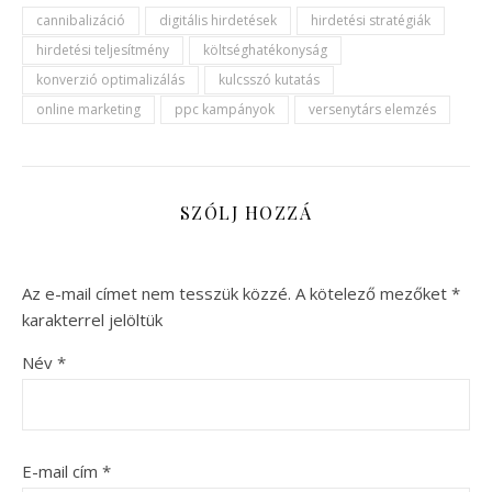
cannibalizáció
digitális hirdetések
hirdetési stratégiák
hirdetési teljesítmény
költséghatékonyság
konverzió optimalizálás
kulcsszó kutatás
online marketing
ppc kampányok
versenytárs elemzés
SZÓLJ HOZZÁ
Az e-mail címet nem tesszük közzé.
A kötelező mezőket
*
karakterrel jelöltük
Név
*
E-mail cím
*