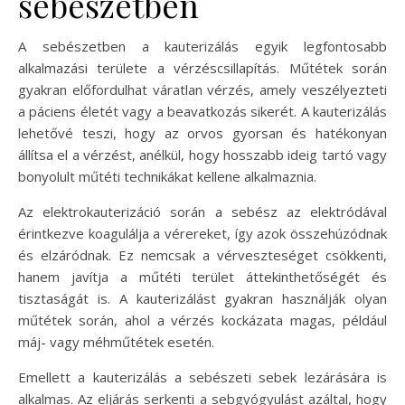
sebészetben
A sebészetben a kauterizálás egyik legfontosabb
alkalmazási területe a vérzéscsillapítás. Műtétek során
gyakran előfordulhat váratlan vérzés, amely veszélyezteti
a páciens életét vagy a beavatkozás sikerét. A kauterizálás
lehetővé teszi, hogy az orvos gyorsan és hatékonyan
állítsa el a vérzést, anélkül, hogy hosszabb ideig tartó vagy
bonyolult műtéti technikákat kellene alkalmaznia.
Az elektrokauterizáció során a sebész az elektródával
érintkezve koagulálja a vérereket, így azok összehúzódnak
és elzáródnak. Ez nemcsak a vérveszteséget csökkenti,
hanem javítja a műtéti terület áttekinthetőségét és
tisztaságát is. A kauterizálást gyakran használják olyan
műtétek során, ahol a vérzés kockázata magas, például
máj- vagy méhműtétek esetén.
Emellett a kauterizálás a sebészeti sebek lezárására is
alkalmas. Az eljárás serkenti a sebgyógyulást azáltal, hogy