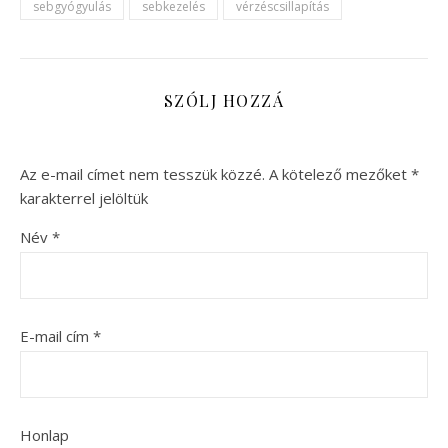
sebgyógyulás
sebkezelés
vérzéscsillapítás
SZÓLJ HOZZÁ
Az e-mail címet nem tesszük közzé.
A kötelező mezőket
*
karakterrel jelöltük
Név
*
E-mail cím
*
Honlap