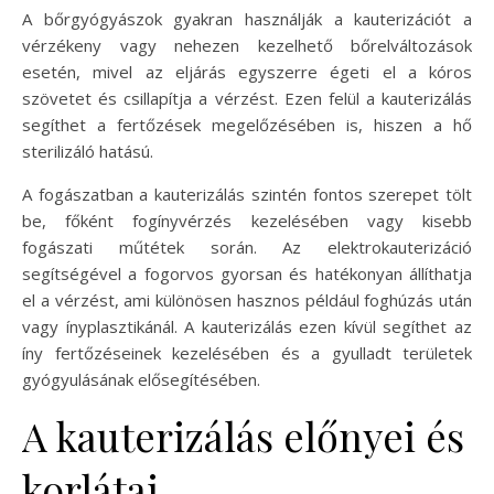
A bőrgyógyászok gyakran használják a kauterizációt a
vérzékeny vagy nehezen kezelhető bőrelváltozások
esetén, mivel az eljárás egyszerre égeti el a kóros
szövetet és csillapítja a vérzést. Ezen felül a kauterizálás
segíthet a fertőzések megelőzésében is, hiszen a hő
sterilizáló hatású.
A fogászatban a kauterizálás szintén fontos szerepet tölt
be, főként fogínyvérzés kezelésében vagy kisebb
fogászati műtétek során. Az elektrokauterizáció
segítségével a fogorvos gyorsan és hatékonyan állíthatja
el a vérzést, ami különösen hasznos például foghúzás után
vagy ínyplasztikánál. A kauterizálás ezen kívül segíthet az
íny fertőzéseinek kezelésében és a gyulladt területek
gyógyulásának elősegítésében.
A kauterizálás előnyei és
korlátai