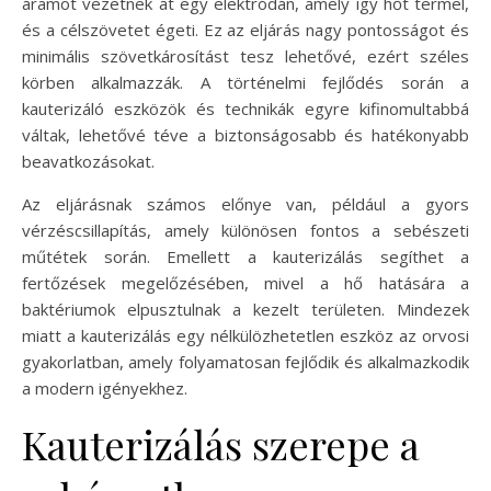
áramot vezetnek át egy elektródán, amely így hőt termel,
és a célszövetet égeti. Ez az eljárás nagy pontosságot és
minimális szövetkárosítást tesz lehetővé, ezért széles
körben alkalmazzák. A történelmi fejlődés során a
kauterizáló eszközök és technikák egyre kifinomultabbá
váltak, lehetővé téve a biztonságosabb és hatékonyabb
beavatkozásokat.
Az eljárásnak számos előnye van, például a gyors
vérzéscsillapítás, amely különösen fontos a sebészeti
műtétek során. Emellett a kauterizálás segíthet a
fertőzések megelőzésében, mivel a hő hatására a
baktériumok elpusztulnak a kezelt területen. Mindezek
miatt a kauterizálás egy nélkülözhetetlen eszköz az orvosi
gyakorlatban, amely folyamatosan fejlődik és alkalmazkodik
a modern igényekhez.
Kauterizálás szerepe a