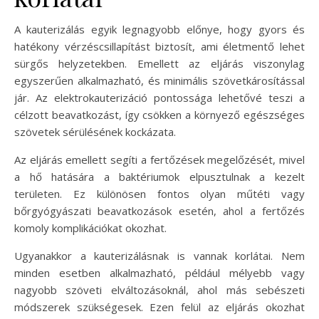
A kauterizálás egyik legnagyobb előnye, hogy gyors és
hatékony vérzéscsillapítást biztosít, ami életmentő lehet
sürgős helyzetekben. Emellett az eljárás viszonylag
egyszerűen alkalmazható, és minimális szövetkárosítással
jár. Az elektrokauterizáció pontossága lehetővé teszi a
célzott beavatkozást, így csökken a környező egészséges
szövetek sérülésének kockázata.
Az eljárás emellett segíti a fertőzések megelőzését, mivel
a hő hatására a baktériumok elpusztulnak a kezelt
területen. Ez különösen fontos olyan műtéti vagy
bőrgyógyászati beavatkozások esetén, ahol a fertőzés
komoly komplikációkat okozhat.
Ugyanakkor a kauterizálásnak is vannak korlátai. Nem
minden esetben alkalmazható, például mélyebb vagy
nagyobb szöveti elváltozásoknál, ahol más sebészeti
módszerek szükségesek. Ezen felül az eljárás okozhat