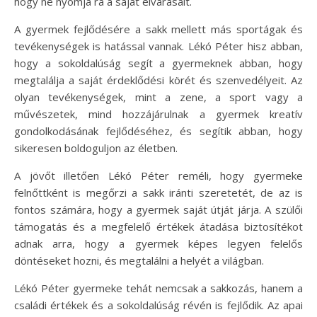
hogy ne nyomja rá a saját elvárásait.
A gyermek fejlődésére a sakk mellett más sportágak és
tevékenységek is hatással vannak. Lékó Péter hisz abban,
hogy a sokoldalúság segít a gyermeknek abban, hogy
megtalálja a saját érdeklődési körét és szenvedélyeit. Az
olyan tevékenységek, mint a zene, a sport vagy a
művészetek, mind hozzájárulnak a gyermek kreatív
gondolkodásának fejlődéséhez, és segítik abban, hogy
sikeresen boldoguljon az életben.
A jövőt illetően Lékó Péter reméli, hogy gyermeke
felnőttként is megőrzi a sakk iránti szeretetét, de az is
fontos számára, hogy a gyermek saját útját járja. A szülői
támogatás és a megfelelő értékek átadása biztosítékot
adnak arra, hogy a gyermek képes legyen felelős
döntéseket hozni, és megtalálni a helyét a világban.
Lékó Péter gyermeke tehát nemcsak a sakkozás, hanem a
családi értékek és a sokoldalúság révén is fejlődik. Az apai