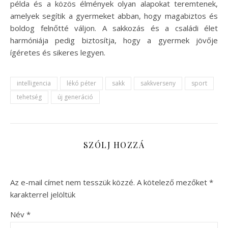
példa és a közös élmények olyan alapokat teremtenek,
amelyek segítik a gyermeket abban, hogy magabiztos és
boldog felnőtté váljon. A sakkozás és a családi élet
harmóniája pedig biztosítja, hogy a gyermek jövője
ígéretes és sikeres legyen.
intelligencia
lékó péter
sakk
sakkverseny
sport
tehetség
új generáció
SZÓLJ HOZZÁ
Az e-mail címet nem tesszük közzé.
A kötelező mezőket
*
karakterrel jelöltük
Név
*