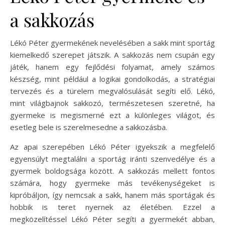
a sakkozás
Lékó Péter gyermekének nevelésében a sakk mint sportág
kiemelkedő szerepet játszik. A sakkozás nem csupán egy
játék, hanem egy fejlődési folyamat, amely számos
készség, mint például a logikai gondolkodás, a stratégiai
tervezés és a türelem megvalósulását segíti elő. Lékó,
mint világbajnok sakkozó, természetesen szeretné, ha
gyermeke is megismerné ezt a különleges világot, és
esetleg bele is szerelmesedne a sakkozásba.
Az apai szerepében Lékó Péter igyekszik a megfelelő
egyensúlyt megtalálni a sportág iránti szenvedélye és a
gyermek boldogsága között. A sakkozás mellett fontos
számára, hogy gyermeke más tevékenységeket is
kipróbáljon, így nemcsak a sakk, hanem más sportágak és
hobbik is teret nyernek az életében. Ezzel a
megközelítéssel Lékó Péter segíti a gyermekét abban,