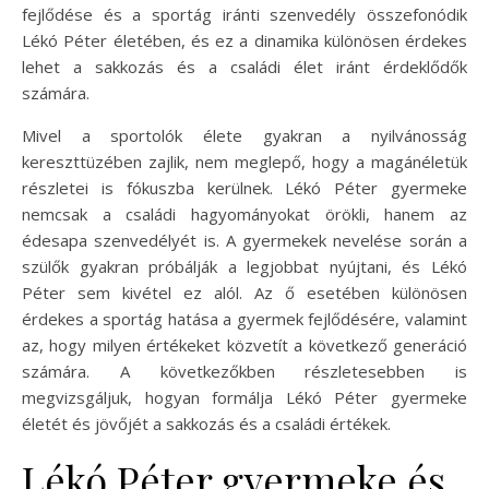
fejlődése és a sportág iránti szenvedély összefonódik
Lékó Péter életében, és ez a dinamika különösen érdekes
lehet a sakkozás és a családi élet iránt érdeklődők
számára.
Mivel a sportolók élete gyakran a nyilvánosság
kereszttüzében zajlik, nem meglepő, hogy a magánéletük
részletei is fókuszba kerülnek. Lékó Péter gyermeke
nemcsak a családi hagyományokat örökli, hanem az
édesapa szenvedélyét is. A gyermekek nevelése során a
szülők gyakran próbálják a legjobbat nyújtani, és Lékó
Péter sem kivétel ez alól. Az ő esetében különösen
érdekes a sportág hatása a gyermek fejlődésére, valamint
az, hogy milyen értékeket közvetít a következő generáció
számára. A következőkben részletesebben is
megvizsgáljuk, hogyan formálja Lékó Péter gyermeke
életét és jövőjét a sakkozás és a családi értékek.
Lékó Péter gyermeke és