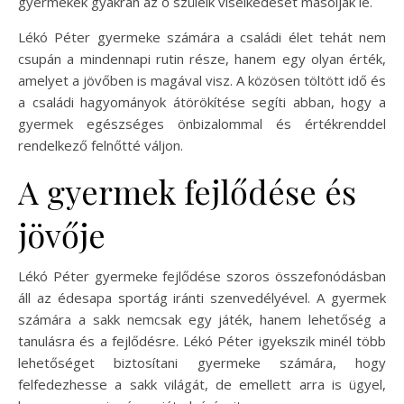
gyermekek gyakran az ő szüleik viselkedését másolják le.
Lékó Péter gyermeke számára a családi élet tehát nem
csupán a mindennapi rutin része, hanem egy olyan érték,
amelyet a jövőben is magával visz. A közösen töltött idő és
a családi hagyományok átörökítése segíti abban, hogy a
gyermek egészséges önbizalommal és értékrenddel
rendelkező felnőtté váljon.
A gyermek fejlődése és
jövője
Lékó Péter gyermeke fejlődése szoros összefonódásban
áll az édesapa sportág iránti szenvedélyével. A gyermek
számára a sakk nemcsak egy játék, hanem lehetőség a
tanulásra és a fejlődésre. Lékó Péter igyekszik minél több
lehetőséget biztosítani gyermeke számára, hogy
felfedezhesse a sakk világát, de emellett arra is ügyel,