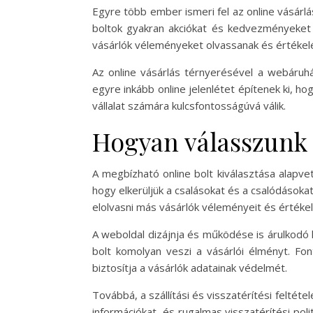
Egyre több ember ismeri fel az online vásárlá
boltok gyakran akciókat és kedvezményeket k
vásárlók véleményeket olvassanak és értékel
Az online vásárlás térnyerésével a webáruház
egyre inkább online jelenlétet építenek ki, hog
vállalat számára kulcsfontosságúvá válik.
Hogyan válasszunk 
A megbízható online bolt kiválasztása alapve
hogy elkerüljük a csalásokat és a csalódások
elolvasni más vásárlók véleményeit és értékelé
A weboldal dizájnja és működése is árulkodó l
bolt komolyan veszi a vásárlói élményt. Fon
biztosítja a vásárlók adatainak védelmét.
Továbbá, a szállítási és visszatérítési felté
információkat, és rugalmas visszatérítési poli