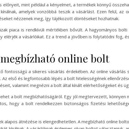
s előnyeit, mint például a kényelmet, a termékek könnyű összehas
ínálnak, amelyek vonzóbbá teszik a vásárlást. Ezen felül, az on
éseket nézzenek meg, így tájékozott döntéseket hozhatnak.
ak piaca is rendkívüli mértékben bővült. A hagyományos bolti lá
y elérjék a vásárlóikat. Ez a trend a jövőben is folytatódni fog, é
megbízható online bolt
tő fontosságú a sikeres vásárlás érdekében. Az online vásárlás
at. Az első és legfontosabb lépés a bolt hitelességének ellenőrz
seit, valamint megnézni a bolt által kínált elérhetőségeket és üg
ehet a bolt megbízhatóságáról. Egy jól megtervezett, könnyen na
tos, hogy a bolt rendelkezzen biztonságos fizetési lehetősége
telek alapos átnézése is elengedhetetlen. A megbízható online bolt
tikát kínálnak. A vásárlóknak érdemes olyan boltot választaniuk, 