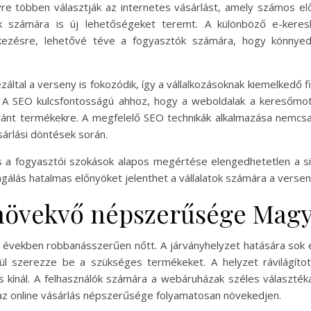
e többen választják az internetes vásárlást, amely számos előnn
k számára is új lehetőségeket teremt. A különböző e-keres
delkezésre, lehetővé téve a fogyasztók számára, hogy könnye
által a verseny is fokozódik, így a vállalkozásoknak kiemelkedő fig
 A SEO kulcsfontosságú ahhoz, hogy a weboldalak a keresőmotoro
kívánt termékekre. A megfelelő SEO technikák alkalmazása nemcsa
sárlási döntések során.
és a fogyasztói szokások alapos megértése elengedhetetlen a sik
eagálás hatalmas előnyöket jelenthet a vállalatok számára a verse
s növekvő népszerűsége Mag
i években robbanásszerűen nőtt. A járványhelyzet hatására sok
ztül szerezze be a szükséges termékeket. A helyzet rávilágíto
 kínál. A felhasználók számára a webáruházak széles választéka
az online vásárlás népszerűsége folyamatosan növekedjen.