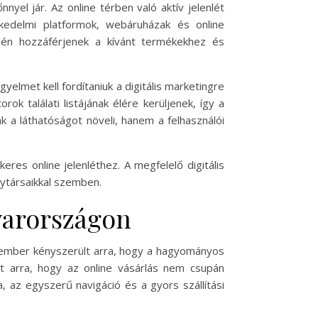
yel jár. Az online térben való aktív jelenlét
kedelmi platformok, webáruházak és online
dén hozzáférjenek a kívánt termékekhez és
yelmet kell fordítaniuk a digitális marketingre
k találati listájának élére kerüljenek, így a
k a láthatóságot növeli, hanem a felhasználói
eres online jelenléthez. A megfelelő digitális
nytársaikkal szemben.
yarországon
 ember kényszerült arra, hogy a hagyományos
tt arra, hogy az online vásárlás nem csupán
, az egyszerű navigáció és a gyors szállítási