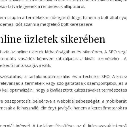
koztatva legyenek a rendelésük állapotáról.
nem csupán a termékek minőségétől függ, hanem a bolt által nyújt
rdemes időt szánni a megfelelő bolt keresésére.
nline üzletek sikerében
átszik az online üzletek láthatóságában és sikerében. A SEO se
potenciális vásárlók könnyen rátaláljanak a kínált termékekre.
elkedő fontosságúvá válik.
szókutatás, a tartalomoptimalizálás és a technikai SEO. A kulcs
relevánsak a termékeik vagy szolgáltatásaik szempontjából, és a
 kell optimalizálni, hogy a kiválasztott kulcsszavakat természete
re összpontosít, beleértve a weboldal sebességét, a mobilbarát 
csak a felhasználói élményt javítják, hanem a keresőmotorok ra
rgiát igényel. A tartalom frissítése, az új kulcsszavak integr