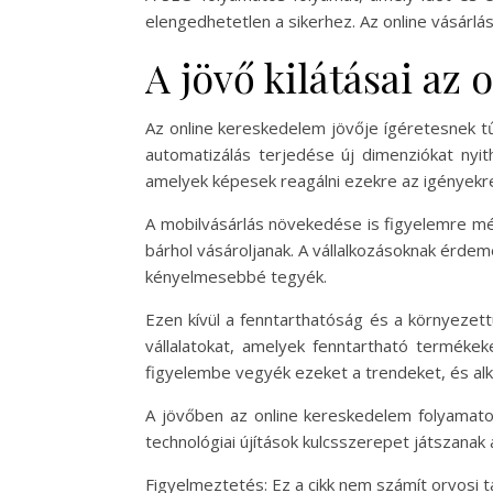
elengedhetetlen a sikerhez. Az online vásár
A jövő kilátásai az
Az online kereskedelem jövője ígéretesnek tű
automatizálás terjedése új dimenziókat nyit
amelyek képesek reagálni ezekre az igényekre
A mobilvásárlás növekedése is figyelemre mé
bárhol vásároljanak. A vállalkozásoknak érde
kényelmesebbé tegyék.
Ezen kívül a fenntarthatóság és a környezet
vállalatokat, amelyek fenntartható termékek
figyelembe vegyék ezeket a trendeket, és alk
A jövőben az online kereskedelem folyamatosan
technológiai újítások kulcsszerepet játszanak
Figyelmeztetés: Ez a cikk nem számít orvosi