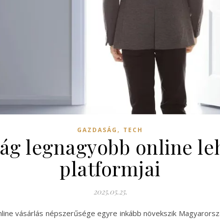
,
GAZDASÁG
TECH
g legnagyobb online le
platformjai
2025.05.25.
az online vásárlás népszerűsége egyre inkább növekszik Magyaror