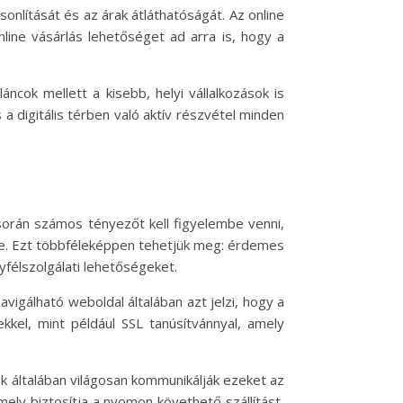
onlítását és az árak átláthatóságát. Az online
line vásárlás lehetőséget ad arra is, hogy a
ncok mellett a kisebb, helyi vállalkozások is
s a digitális térben való aktív részvétel minden
 során számos tényezőt kell figyelembe venni,
ése. Ezt többféleképpen tehetjük meg: érdemes
yfélszolgálati lehetőségeket.
vigálható weboldal általában azt jelzi, hogy a
kkel, mint például SSL tanúsítvánnyal, amely
ok általában világosan kommunikálják ezeket az
amely biztosítja a nyomon követhető szállítást,