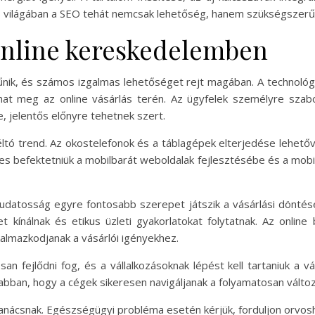
lás világában a SEO tehát nemcsak lehetőség, hanem szükségsze
 online kereskedelemben
nik, és számos izgalmas lehetőséget rejt magában. A technológia
hat meg az online vásárlás terén. Az ügyfelek személyre szab
, jelentős előnyre tehetnek szert.
ltó trend. Az okostelefonok és a táblagépek elterjedése lehetőv
mes befektetniük a mobilbarát weboldalak fejlesztésébe és a mob
tudatosság egyre fontosabb szerepet játszik a vásárlási döntés
et kínálnak és etikus üzleti gyakorlatokat folytatnak. Az onlin
almazkodjanak a vásárlói igényekhez.
 fejlődni fog, és a vállalkozásoknak lépést kell tartaniuk a vá
 abban, hogy a cégek sikeresen navigáljanak a folyamatosan változ
 tanácsnak. Egészségügyi probléma esetén kérjük, forduljon orv