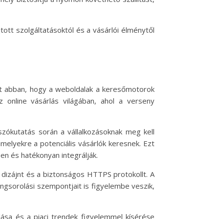
ott szolgáltatásoktól és a vásárlói élménytől
gít abban, hogy a weboldalak a keresőmotorok
 Az online vásárlás világában, ahol a verseny
szókutatás során a vállalkozásoknak meg kell
melyekre a potenciális vásárlók keresnek. Ezt
sen és hatékonyan integrálják.
dizájnt és a biztonságos HTTPS protokollt. A
ngsorolási szempontjait is figyelembe veszik,
álása és a piaci trendek figyelemmel kísérése