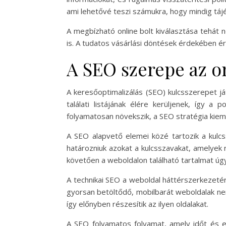
ami lehetővé teszi számukra, hogy mindig tájé
A megbízható online bolt kiválasztása tehát 
is. A tudatos vásárlási döntések érdekében é
A SEO szerepe az o
A keresőoptimalizálás (SEO) kulcsszerepet j
találati listájának élére kerüljenek, így a 
folyamatosan növekszik, a SEO stratégia kiem
A SEO alapvető elemei közé tartozik a kulcs
határozniuk azokat a kulcsszavakat, amelyek 
követően a weboldalon található tartalmat úgy
A technikai SEO a weboldal háttérszerkezeté
gyorsan betöltődő, mobilbarát weboldalak nem
így előnyben részesítik az ilyen oldalakat.
A SEO folyamatos folyamat, amely időt és ene