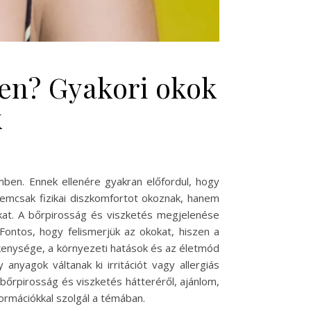
ben? Gyakori okok
k
ben. Ennek ellenére gyakran előfordul, hogy
 nemcsak fizikai diszkomfortot okoznak, hanem
okat. A bőrpirosság és viszketés megjelenése
ontos, hogy felismerjük az okokat, hiszen a
ékenysége, a környezeti hatások és az életmód
anyagok váltanak ki irritációt vagy allergiás
bőrpirosság és viszketés hátteréről, ajánlom,
ormációkkal szolgál a témában.