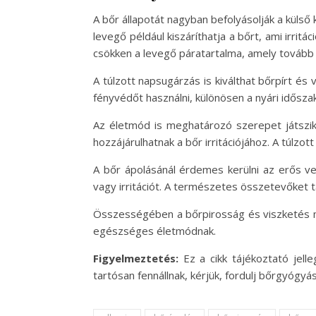
A bőr állapotát nagyban befolyásolják a külső
levegő például kiszáríthatja a bőrt, ami irri
csökken a levegő páratartalma, amely tovább r
A túlzott napsugárzás is kiválthat bőrpírt é
fényvédőt használni, különösen a nyári idősza
Az életmód is meghatározó szerepet játszik
hozzájárulhatnak a bőr irritációjához. A túlz
A bőr ápolásánál érdemes kerülni az erős ve
vagy irritációt. A természetes összetevőket
Összességében a bőrpirosság és viszketés 
egészséges életmódnak.
Figyelmeztetés:
Ez a cikk tájékoztató jell
tartósan fennállnak, kérjük, fordulj bőrgyó