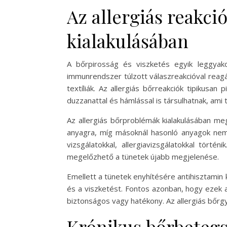
Az allergiás reakci
kialakulásában
A bőrpirosság és viszketés egyik leggyako
immunrendszer túlzott válaszreakcióval reagá
textíliák. Az allergiás bőrreakciók tipikusan
duzzanattal és hámlással is társulhatnak, ami
Az allergiás bőrproblémák kialakulásában 
anyagra, míg másoknál hasonló anyagok nem v
vizsgálatokkal, allergiavizsgálatokkal tört
megelőzhető a tünetek újabb megjelenése.
Emellett a tünetek enyhítésére antihisztamin 
és a viszketést. Fontos azonban, hogy ezek
biztonságos vagy hatékony. Az allergiás bőrg
Krónikus bőrbetegs