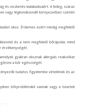
g és viszketés kialakulásáért. A hideg, száraz
kben vagy légkondicionált környezetben szintén
ulladást okoz. Érdemes ezért mindig megfelelő
ékbevitel és a nem megfelelő bőrápolás mind
őr érzékenységét.
amelyek gyakran okoznak allergiás reakciókat
gőrizni a bőr egészségét.
ényezők tudatos figyelembe vételének és az
nnyiben bőrproblémáid vannak vagy a tünetek