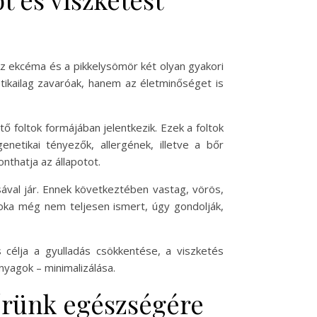
Az ekcéma és a pikkelysömör két olyan gyakori
tikailag zavaróak, hanem az életminőséget is
ő foltok formájában jelentkezik. Ezek a foltok
etikai tényezők, allergének, illetve a bőr
thatja az állapotot.
ával jár. Ennek következtében vastag, vörös,
 oka még nem teljesen ismert, úgy gondolják,
 célja a gyulladás csökkentése, a viszketés
anyagok – minimalizálása.
őrünk egészségére