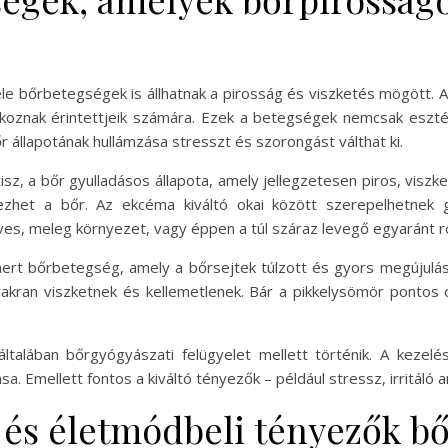
éle bőrbetegségek is állhatnak a pirosság és viszketés mögött. 
okoznak érintettjeik számára. Ezek a betegségek nemcsak eszté
r állapotának hullámzása stresszt és szorongást válthat ki.
, a bőr gyulladásos állapota, amely jellegzetesen piros, viszket
zhet a bőr. Az ekcéma kiváltó okai között szerepelhetnek gen
s, meleg környezet, vagy éppen a túl száraz levegő egyaránt ron
ert bőrbetegség, amely a bőrsejtek túlzott és gyors megújulás
gyakran viszketnek és kellemetlenek. Bár a pikkelysömör pontos
talában bőrgyógyászati felügyelet mellett történik. A kezelés
a. Emellett fontos a kiváltó tényezők – például stressz, irritáló 
 és életmódbeli tényezők b