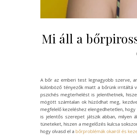
Mi áll a bőrpiro
A bőr az emberi test legnagyobb szerve, am
különböző tényezők miatt a bőrünk irritáltá 
pszichés megterhelést is jelenthetnek, hisz
mögött számtalan ok húzódhat meg, kezdve a
megfelelő kezeléshez elengedhetetlen, hogy t
is jelentős szerepet játszik abban, milyen á
tüneteket, hiszen a megelőzés kulcsa sokszor
hogy olvasd el a
bőrproblémák okairól és keze