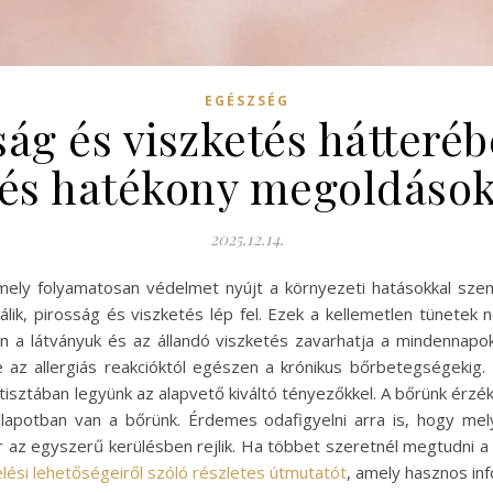
EGÉSZSÉG
sság és viszketés hátteré
és hatékony megoldáso
2025.12.14.
ely folyamatosan védelmet nyújt a környezeti hatásokkal szem
válik, pirosság és viszketés lép fel. Ezek a kellemetlen tünetek
en a látványuk és az állandó viszketés zavarhatja a mindennap
z allergiás reakcióktól egészen a krónikus bőrbetegségekig. F
isztában legyünk az alapvető kiváltó tényezőkkel. A bőrünk érz
llapotban van a bőrünk. Érdemes odafigyelni arra is, hogy mely 
 az egyszerű kerülésben rejlik. Ha többet szeretnél megtudni a 
lési lehetőségeiről szóló részletes útmutatót
, amely hasznos inf