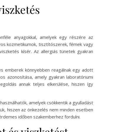
viszketés
lönféle anyagokkal, amelyek egy részére az
nyos kozmetikumok, tisztítószerek, fémek vagy
 viszketés kísér. Az allergiás tünetek gyakran
yes emberek könnyebben reagálnak egy adott
tos azonosítása, amely gyakran laboratóriumi
megoldás annak teljes elkerülése, hiszen így
 használhatók, amelyek csökkentik a gyulladást
zük, hiszen az önkezelés nem minden esetben
t érdemes időben szakemberhez fordulni.
 és viszketést