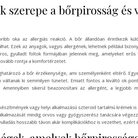
ók szerepe a bőrpirosság és 
ribb oka az allergiás reakció. A bőr állandóan érintkezik kü
lhat. Ezek az anyagok, vagyis allergének, lehetnek például bizo
 piros, gyulladt foltok formájában jelennek meg, amelyeket erős
 tovább rontja a komfortérzetet.
meghatározó a bőr érzékenysége, ami személyenként eltérő. Eg
áltanak ki semmilyen tünetet. Emiatt fontos a kiváltó ok pon
énik. Amennyiben sikerül beazonosítani az allergént, a legjobb 
készítmények vagy helyi alkalmazású szteroid tartalmú krémek is
 alkalmazását mindig orvos vagy gyógyszerész tanácsára végez
yulladás hosszabb távon akár komplikációkhoz is vezethet, ezér
égek, amelyek bőrpirosságot