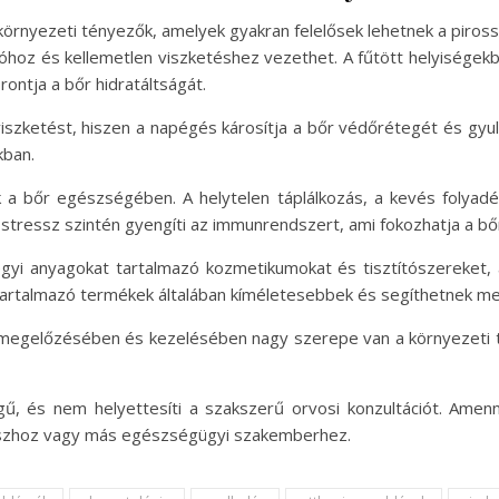
 környezeti tényezők, amelyek gyakran felelősek lehetnek a pirossá
tációhoz és kellemetlen viszketéshez vezethet. A fűtött helyisége
ontja a bőr hidratáltságát.
s viszketést, hiszen a napégés károsítja a bőr védőrétegét és gy
kban.
 a bőr egészségében. A helytelen táplálkozás, a kevés folyad
ott stressz szintén gyengíti az immunrendszert, ami fokozhatja a b
gyi anyagokat tartalmazó kozmetikumokat és tisztítószereket, 
 tartalmazó termékek általában kíméletesebbek és segíthetnek me
megelőzésében és kezelésében nagy szerepe van a környezeti t
egű, és nem helyettesíti a szakszerű orvosi konzultációt. Ame
gyászhoz vagy más egészségügyi szakemberhez.