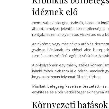
idéznek elő
Nem csak az allergiás reakciók, hanem különf
állapot, amelyek jelentős kellemetlenséget 
rontják, hiszen a folyamatos viszketés és a bő
Az ekcéma, vagy más néven atópiás dermatitisz
gyakran hámlanak, és idővel akár berepede
természetes védőrétegének sérülése. A nedve
A pikkelysömör egy másik, széles körben ism
hámló foltok alakulnak ki a bőrön, amelyek 
hogy autoimmun folyamat áll a háttérben.
Mindkét betegség kezelése összetett, és ál
enyhítése és a bőr védőrétegének helyreállítás
Környezeti hatások