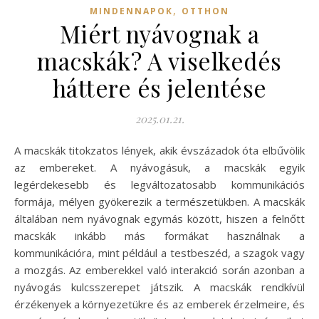
,
MINDENNAPOK
OTTHON
Miért nyávognak a
macskák? A viselkedés
háttere és jelentése
2025.01.21.
A macskák titokzatos lények, akik évszázadok óta elbűvölik
az embereket. A nyávogásuk, a macskák egyik
legérdekesebb és legváltozatosabb kommunikációs
formája, mélyen gyökerezik a természetükben. A macskák
általában nem nyávognak egymás között, hiszen a felnőtt
macskák inkább más formákat használnak a
kommunikációra, mint például a testbeszéd, a szagok vagy
a mozgás. Az emberekkel való interakció során azonban a
nyávogás kulcsszerepet játszik. A macskák rendkívül
érzékenyek a környezetükre és az emberek érzelmeire, és