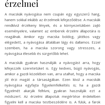
érzelmei
A macskák nyávogása nem csupán egy egyszerű hang,
hanem sokkal inkább az érzelmeik kifejeződése. A macskák
rendkívül érzékeny lények, és a környezetükben zajló
eseményekre, valamint az emberek érzelmi állapotára is
reagálnak. Amikor egy macska boldog, játékos vagy
elégedett, a nyávogása általában lágy és dallamos. Ezzel
szemben, ha a macska szorong vagy stresszes, a
nyávogása élesebb és sürgetőbb lehet.
A macskák gyakran használják a nyávogást arra, hogy
kifejezzék szeretetüket is. Egy kedves, búgó nyávogás,
amikor a gazdi közelében van, arra utalhat, hogy a macska
jól érzi magát a társaságában. Ezen kívül a macskák
nyávogása egyfajta figyelemfelkeltés is; ha a gazdi
figyelmét akarják felhívni, gyakran használják ezt a
módszert. Az érzelmi állapotuk megértése érdekében
figyelni kell a macska testbeszédére is. A fülük, a farok