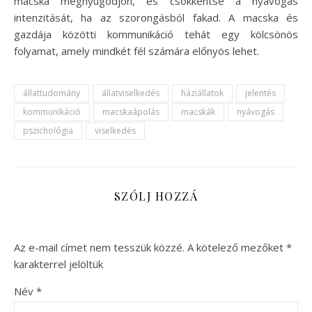
macska megnyugodjon, és csökkentse a nyávogás
intenzitását, ha az szorongásból fakad. A macska és
gazdája közötti kommunikáció tehát egy kölcsönös
folyamat, amely mindkét fél számára előnyös lehet.
állattudomány
állatviselkedés
háziállatok
jelentés
kommunikáció
macskaápolás
macskák
nyávogás
pszichológia
viselkedés
SZÓLJ HOZZÁ
Az e-mail címet nem tesszük közzé.
A kötelező mezőket
*
karakterrel jelöltük
Név
*