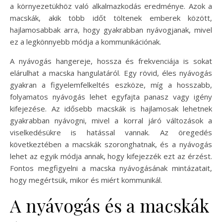
a környezetükhöz való alkalmazkodás eredménye. Azok a
macskák, akik több időt töltenek emberek között,
hajlamosabbak arra, hogy gyakrabban nyávogjanak, mivel
ez a legkönnyebb módja a kommunikációnak.
A nyávogás hangereje, hossza és frekvenciája is sokat
elárulhat a macska hangulatáról. Egy rövid, éles nyávogás
gyakran a figyelemfelkeltés eszköze, míg a hosszabb,
folyamatos nyávogás lehet egyfajta panasz vagy igény
kifejezése. Az idősebb macskák is hajlamosak lehetnek
gyakrabban nyávogni, mivel a korral járó változások a
viselkedésükre is hatással vannak. Az öregedés
következtében a macskák szoronghatnak, és a nyávogás
lehet az egyik módja annak, hogy kifejezzék ezt az érzést.
Fontos megfigyelni a macska nyávogásának mintázatait,
hogy megértsük, mikor és miért kommunikál.
A nyávogás és a macskák