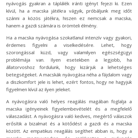
nyávogás gyakran a táplálék iránti igényt fejezi ki. Ezen
kívül, ha a macska játékra vágyik, próbáljunk meg időt
szánni a közös játékra, hiszen ez nemcsak a macska,
hanem a gazdi számára is örömteli élmény.
Ha a macska nyávogása szokatlanul intenzív vagy gyakori,
érdemes figyelni a viselkedésére. Lehet, hogy
szorongással küzd, vagy valamilyen egészségügyi
problémája van. Ilyen esetekben a legjobb, ha
állatorvoshoz fordulunk, hogy kizárjuk a lehetséges
betegségeket. A macskák nyávogása néha a fájdalom vagy
a diszkomfort jele is lehet, ezért fontos, hogy ne hagyjuk
figyelmen kívül az ilyen jeleket.
A nyávogásra való helyes reagálás magában foglalja a
macska igényeinek figyelembevételét és a megfelelő
válaszadást. A nyávogásra való kedves, megértő válaszok
erősítik a bizalmat és a kötődést a gazdi és a macska
között. Az empatikus reagálás segíthet abban is, hogy a