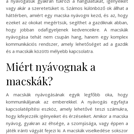
a nyávogásuk gyakran tükrözi a hangulatukat, igényeiket
vagy akár a szeretetüket is. Számos különböző ok állhat a
háttérben, amiért egy macska nyávogni kezd, és az, hogy
ezeket az okokat megértsük, segíthet a gazdiknak abban,
hogy jobban odafigyeljenek kedvenceikre. A macskák
nyávogása tehát nem csupán hang, hanem egy komplex
kommunikációs rendszer, amely lehetőséget ad a gazdik
és a macskák közötti mélyebb kapcsolatra.
Miért nyávognak a
macskák?
A macskák nyávogásának egyik legfőbb oka, hogy
kommunikáljanak az emberekkel. A nyávogás egyfajta
kapcsolatépítési eszköz, amely lehetővé teszi számukra,
hogy kifejezzék igényeiket és érzéseiket. Amikor a macska
nyávog, gyakran az éhsége, a szomjúsága, vagy éppen a
játék iránti vágyát fejezi ki. A macskák viselkedése sokszor