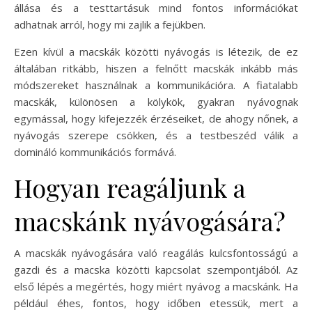
állása és a testtartásuk mind fontos információkat
adhatnak arról, hogy mi zajlik a fejükben.
Ezen kívül a macskák közötti nyávogás is létezik, de ez
általában ritkább, hiszen a felnőtt macskák inkább más
módszereket használnak a kommunikációra. A fiatalabb
macskák, különösen a kölykök, gyakran nyávognak
egymással, hogy kifejezzék érzéseiket, de ahogy nőnek, a
nyávogás szerepe csökken, és a testbeszéd válik a
domináló kommunikációs formává.
Hogyan reagáljunk a
macskánk nyávogására?
A macskák nyávogására való reagálás kulcsfontosságú a
gazdi és a macska közötti kapcsolat szempontjából. Az
első lépés a megértés, hogy miért nyávog a macskánk. Ha
például éhes, fontos, hogy időben etessük, mert a