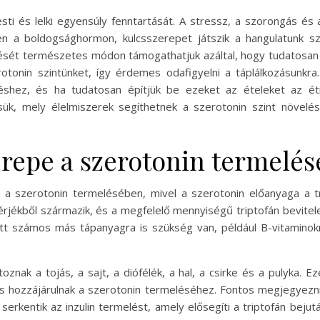
i és lelki egyensúly fenntartását. A stressz, a szorongás és
en a boldogsághormon, kulcsszerepet játszik a hangulatunk sz
lését természetes módon támogathatjuk azáltal, hogy tudatosan 
otonin szintünket, így érdemes odafigyelni a táplálkozásunkr
éshez, és ha tudatosan építjük be ezeket az ételeket az étr
ük, mely élelmiszerek segíthetnek a szerotonin szint növel
erepe a szerotonin termelé
 a szerotonin termelésében, mivel a szerotonin előanyaga a t
hérjékből származik, és a megfelelő mennyiségű triptofán bevitel
ett számos más tápanyagra is szükség van, például B-vitaminok
znak a tojás, a sajt, a diófélék, a hal, a csirke és a pulyka. Ez
 hozzájárulnak a szerotonin termeléséhez. Fontos megjegyezni,
 serkentik az inzulin termelést, amely elősegíti a triptofán bej