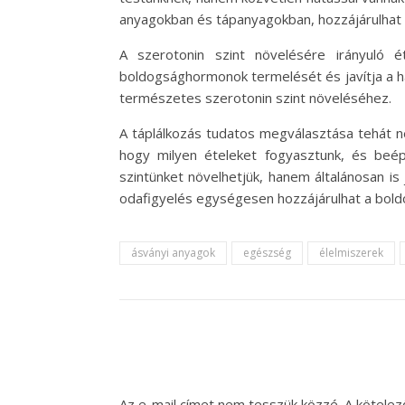
anyagokban és tápanyagokban, hozzájárulhat
A szerotonin szint növelésére irányuló é
boldogsághormonok termelését és javítja a ha
természetes szerotonin szint növeléséhez.
A táplálkozás tudatos megválasztása tehát nem
hogy milyen ételeket fogyasztunk, és beép
szintünket növelhetjük, hanem általánosan i
odafigyelés egységesen hozzájárulhat a bold
ásványi anyagok
egészség
élelmiszerek
Az e-mail címet nem tesszük közzé.
A kötele