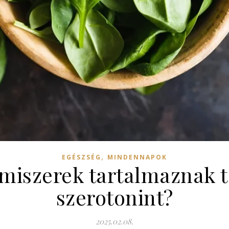
,
EGÉSZSÉG
MINDENNAPOK
lmiszerek tartalmaznak 
szerotonint?
2025.02.08.