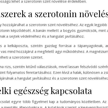
osságú lehet a szerotonin szint növelése érdekében.
szerek a szerotonin növelé
 hozzájárulhat a szerotonin szint növeléséhez. Az egyik legjobb
erotonin képződését. A banán mellett a bogyós gyümölcsök, mint 
nak a sejtek védelméhez és a hangulat javításához.
s a kelkáposzta, szintén gazdag forrásai a tápanyagoknak, am
vas mind hozzájárul a megfelelő agyi működéshez. A magnézium k
heti a szerotonin szintet.
na rizs, szintén kitűnő választások, mivel lassan felszívódó szénh
int folyamatos fenntartásához. Ezen kívül a halak, különösen a zs
árulnak a hangulat javításához és a szerotonin szint növeléséhez
lelki egészség kapcsolata
apcsolat egyre több figyelmet kap a tudományos közéletben. Az 
a mentális állapotunkra is. A kutatások szerint a kiegyensúlyozo