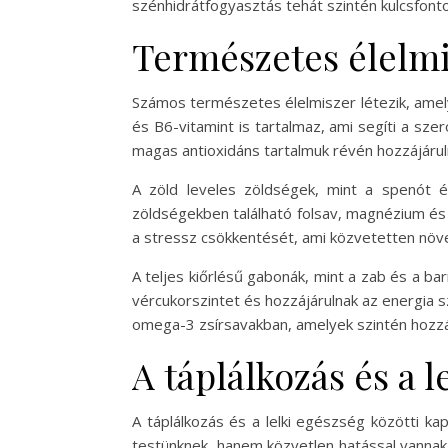
szénhidrátfogyasztás tehát szintén kulcsfont
Természetes élelmi
Számos természetes élelmiszer létezik, amely
és B6-vitamint is tartalmaz, ami segíti a sz
magas antioxidáns tartalmuk révén hozzájárul
A zöld leveles zöldségek, mint a spenót é
zöldségekben található folsav, magnézium és 
a stressz csökkentését, ami közvetetten növel
A teljes kiőrlésű gabonák, mint a zab és a bar
vércukorszintet és hozzájárulnak az energia sz
omega-3 zsírsavakban, amelyek szintén hozzáj
A táplálkozás és a 
A táplálkozás és a lelki egészség közötti k
testünknek, hanem közvetlen hatással vannak 