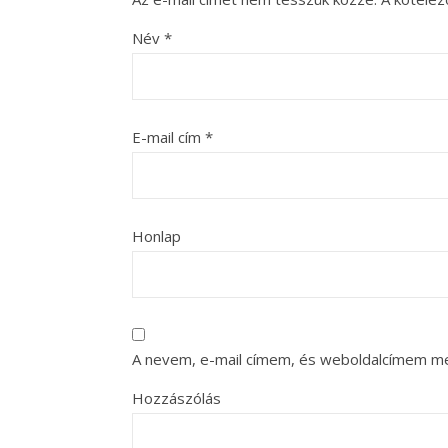
Név
*
E-mail cím
*
Honlap
A nevem, e-mail címem, és weboldalcímem m
Hozzászólás