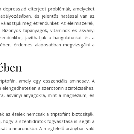
 a depresszió elterjedt problémák, amelyeket
abályozásában, és jelentős hatással van az
választjuk meg étrendünket. Az élelmiszerek,
a. Bizonyos tápanyagok, vitaminok és ásványi
endünkbe, javíthatjuk a hangulatunkat és a
ésében, érdemes alaposabban megvizsgálni a
sében
riptofán, amely egy esszenciális aminosav. A
e elengedhetetlen a szerotonin szintéziséhez.
ra, ásványi anyagokra, mint a magnézium, és
ek az ételek nemcsak a triptofánt biztosítják,
 hogy a szénhidrátok fogyasztása is segíti a
utását a neuronokba. A megfelelő arányban való