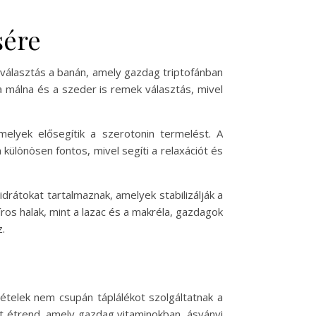
sére
 választás a banán, amely gazdag triptofánban
a málna és a szeder is remek választás, mivel
elyek elősegítik a szerotonin termelést. A
ülönösen fontos, mivel segíti a relaxációt és
idrátokat tartalmaznak, amelyek stabilizálják a
íros halak, mint a lazac és a makréla, gazdagok
.
ételek nem csupán táplálékot szolgáltatnak a
tt étrend, amely gazdag vitaminokban, ásványi