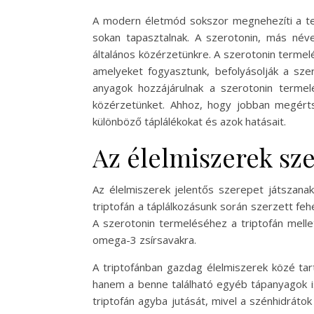
A modern életmód sokszor megnehezíti a test
sokan tapasztalnak. A szerotonin, más név
általános közérzetünkre. A szerotonin terme
amelyeket fogyasztunk, befolyásolják a szer
anyagok hozzájárulnak a szerotonin termel
közérzetünket. Ahhoz, hogy jobban megérts
különböző táplálékokat és azok hatásait.
Az élelmiszerek sz
Az élelmiszerek jelentős szerepet játszanak
triptofán a táplálkozásunk során szerzett fe
A szerotonin termeléséhez a triptofán mell
omega-3 zsírsavakra.
A triptofánban gazdag élelmiszerek közé tarto
hanem a benne található egyéb tápanyagok is
triptofán agyba jutását, mivel a szénhidrátok