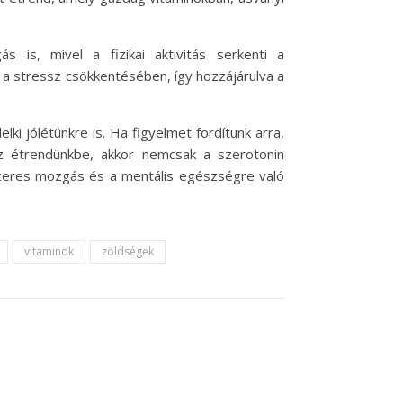
 is, mivel a fizikai aktivitás serkenti a
 a stressz csökkentésében, így hozzájárulva a
ki jólétünkre is. Ha figyelmet fordítunk arra,
az étrendünkbe, akkor nemcsak a szerotonin
dszeres mozgás és a mentális egészségre való
vitaminok
zöldségek