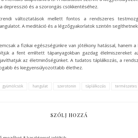
 a depresszió és a szorongás csökkentéséhez.
trendi változtatások mellett fontos a rendszeres testmozgás
ngulatot. A meditáció és a légzőgyakorlatok szintén segíthetnek
csak a fizikai egészségünkre van jótékony hatással, hanem a lel
ítjük a fent említett tápanyagokban gazdag élelmiszereket 
s javíthatjuk az életminőségünket. A tudatos táplálkozás, a ren
ogabb és kiegyensúlyozottabb élethez.
gyümölcsök
hangulat
szerotonin
táplálkozás
természetes
SZÓLJ HOZZÁ
ző mezőket
*
karakterrel jelöltük