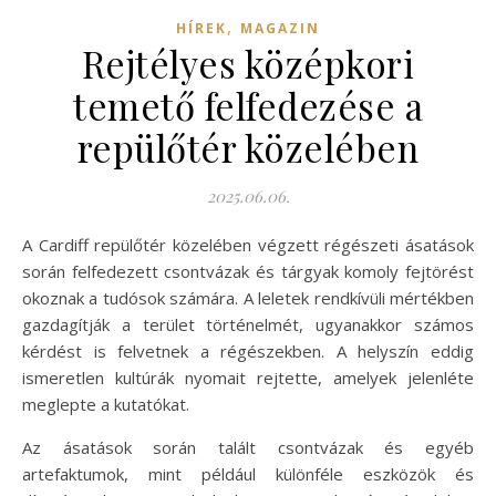
,
HÍREK
MAGAZIN
Rejtélyes középkori
temető felfedezése a
repülőtér közelében
2025.06.06.
A Cardiff repülőtér közelében végzett régészeti ásatások
során felfedezett csontvázak és tárgyak komoly fejtörést
okoznak a tudósok számára. A leletek rendkívüli mértékben
gazdagítják a terület történelmét, ugyanakkor számos
kérdést is felvetnek a régészekben. A helyszín eddig
ismeretlen kultúrák nyomait rejtette, amelyek jelenléte
meglepte a kutatókat.
Az ásatások során talált csontvázak és egyéb
artefaktumok, mint például különféle eszközök és