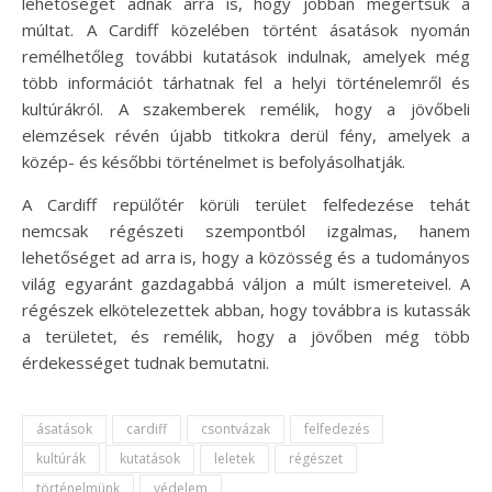
lehetőséget adnak arra is, hogy jobban megértsük a
múltat. A Cardiff közelében történt ásatások nyomán
remélhetőleg további kutatások indulnak, amelyek még
több információt tárhatnak fel a helyi történelemről és
kultúrákról. A szakemberek remélik, hogy a jövőbeli
elemzések révén újabb titkokra derül fény, amelyek a
közép- és későbbi történelmet is befolyásolhatják.
A Cardiff repülőtér körüli terület felfedezése tehát
nemcsak régészeti szempontból izgalmas, hanem
lehetőséget ad arra is, hogy a közösség és a tudományos
világ egyaránt gazdagabbá váljon a múlt ismereteivel. A
régészek elkötelezettek abban, hogy továbbra is kutassák
a területet, és remélik, hogy a jövőben még több
érdekességet tudnak bemutatni.
ásatások
cardiff
csontvázak
felfedezés
kultúrák
kutatások
leletek
régészet
történelmünk
védelem