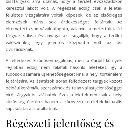
dísztárgyak, arra utalnak, hogy a terület évszázadokon
keresztül lakott volt. A régészek eddig csak a leletek
felületes vizsgálatára voltak képesek, de az elsődleges
elemzések máris sok érdekességet feltártak. Az
eltemetett csontvázak állapota, valamint a mellettük talált
tárgyak stílusa és anyagai azt sugallják, hogy a terület
valószínűleg egy jelentős központja volt az ősi
civilizációknak.
A felfedezés különösen izgalmas, mert a Cardiff környéki
régióban eddig nem találtak hasonló leleteket, így a
tudósok számára új lehetőségeket kínál a helyi történelem
feltárására. Az ásatások során felfedezett tárgyak között
például kerámiák, szerszámok és talán vallási jelentőséggel
bíró tárgyak is találhatók. Ezek a leletek nemcsak a helyi
közösség életére, hanem a környező területek kulturális
kapcsolataira is utalhatnak.
Régészeti jelentőség és