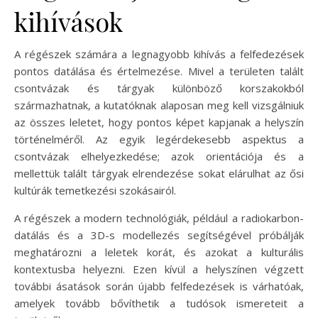
kihívások
A régészek számára a legnagyobb kihívás a felfedezések
pontos datálása és értelmezése. Mivel a területen talált
csontvázak és tárgyak különböző korszakokból
származhatnak, a kutatóknak alaposan meg kell vizsgálniuk
az összes leletet, hogy pontos képet kapjanak a helyszín
történelméről. Az egyik legérdekesebb aspektus a
csontvázak elhelyezkedése; azok orientációja és a
mellettük talált tárgyak elrendezése sokat elárulhat az ősi
kultúrák temetkezési szokásairól.
A régészek a modern technológiák, például a radiokarbon-
datálás és a 3D-s modellezés segítségével próbálják
meghatározni a leletek korát, és azokat a kulturális
kontextusba helyezni. Ezen kívül a helyszínen végzett
további ásatások során újabb felfedezések is várhatóak,
amelyek tovább bővíthetik a tudósok ismereteit a