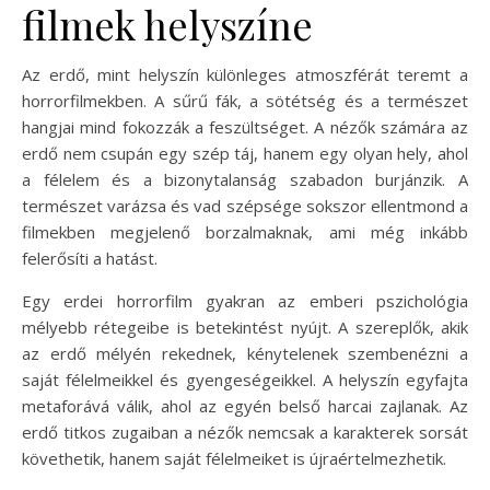
filmek helyszíne
Az erdő, mint helyszín különleges atmoszférát teremt a
horrorfilmekben. A sűrű fák, a sötétség és a természet
hangjai mind fokozzák a feszültséget. A nézők számára az
erdő nem csupán egy szép táj, hanem egy olyan hely, ahol
a félelem és a bizonytalanság szabadon burjánzik. A
természet varázsa és vad szépsége sokszor ellentmond a
filmekben megjelenő borzalmaknak, ami még inkább
felerősíti a hatást.
Egy erdei horrorfilm gyakran az emberi pszichológia
mélyebb rétegeibe is betekintést nyújt. A szereplők, akik
az erdő mélyén rekednek, kénytelenek szembenézni a
saját félelmeikkel és gyengeségeikkel. A helyszín egyfajta
metaforává válik, ahol az egyén belső harcai zajlanak. Az
erdő titkos zugaiban a nézők nemcsak a karakterek sorsát
követhetik, hanem saját félelmeiket is újraértelmezhetik.