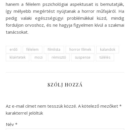
hanem a félelem pszichológiai aspektusait is bemutatják,
így mélyebb megértést nyújtanak a horror műfajáról. Ha
pedig valaki egészségügyi problémákkal küzd, mindig
forduljon orvoshoz, és ne hagyja figyelmen kívül a szakmai
tanácsokat.
erdő
félelem
filmlista
horror filmek
kalandok
kísértetek
mozi
rémisztő
suspense
túlélés
SZÓLJ HOZZÁ
Az e-mail címet nem tesszük közzé.
A kötelező mezőket
*
karakterrel jelöltük
Név
*