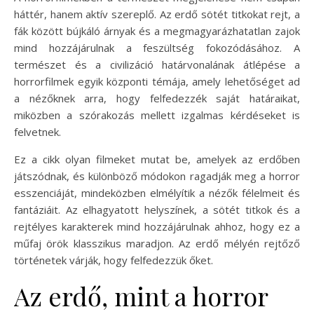
háttér, hanem aktív szereplő. Az erdő sötét titkokat rejt, a
fák között bújkáló árnyak és a megmagyarázhatatlan zajok
mind hozzájárulnak a feszültség fokozódásához. A
természet és a civilizáció határvonalának átlépése a
horrorfilmek egyik központi témája, amely lehetőséget ad
a nézőknek arra, hogy felfedezzék saját határaikat,
miközben a szórakozás mellett izgalmas kérdéseket is
felvetnek.
Ez a cikk olyan filmeket mutat be, amelyek az erdőben
játszódnak, és különböző módokon ragadják meg a horror
esszenciáját, mindeközben elmélyítik a nézők félelmeit és
fantáziáit. Az elhagyatott helyszínek, a sötét titkok és a
rejtélyes karakterek mind hozzájárulnak ahhoz, hogy ez a
műfaj örök klasszikus maradjon. Az erdő mélyén rejtőző
történetek várják, hogy felfedezzük őket.
Az erdő, mint a horror