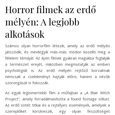
Horror filmek az erdő
mélyén: A legjobb
alkotások
Számos olyan horrorfilm létezik, amely az erdő mélyén
játszódik, és mindegyik más-más módon közelíti meg a
félelem témáját. Az ilyen filmek gyakran magukba foglalják
a természet erejét, miközben megmutatják az emberi
psychológiát is. Az erdő mélyén rejtőző borzalmak
nemcsak a cselekményt hajtják előre, hanem a nézők
szorongását is fokozzák.
Az egyik legismertebb film a műfajban a „A Blair Witch
Project”, amely forradalmasította a found footage stílust.
Az erdő sötét titkai és a rejtélyes események, amelyek a
szereplőket körülveszik, egy olyan feszültséget