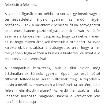
felerősíti a félelmet.
A gonosz figurák, mint például a sorozatgyilkosok vagy a
természetfeletti lények, gyakran az erdő mélyén
rejtőznek. Ezek a karakterek nemcsak fizikai fenyegetést
jelentenek, hanem pszichológiai hatásuk is van. A nézők
számára a kérdés nem csupán az, hogy túlélnek-e, hanem
az is, hogy milyen árat kell fizetniük a túlélésért. Az ilyen
karakterek bemutatása lehetőséget ad arra, hogy a film
mélyebben foglalkozzon a bűn és a büntetés, valamint a jó
és a rossz határvonalával.
A szimpatikus karakterek, akik a film elején még
ártalmatlannak tűnnek, gyakran éppen az erdő sötét
titkainak felfedezése során változnak meg. A fejlődésük
során a nézők szembesülnek a kérdéssel: Mi történik, ha a
félelem eluralkodik rajtunk? Az erdő nemcsak a fizikai
veszélyt hordozza magában, hanem a karakterek lelki
harcát is bemutatja.