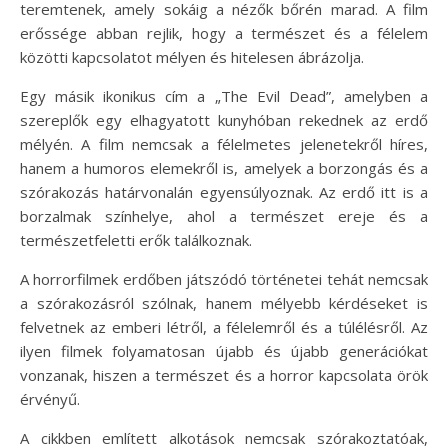
teremtenek, amely sokáig a nézők bőrén marad. A film
erőssége abban rejlik, hogy a természet és a félelem
közötti kapcsolatot mélyen és hitelesen ábrázolja.
Egy másik ikonikus cím a „The Evil Dead”, amelyben a
szereplők egy elhagyatott kunyhóban rekednek az erdő
mélyén. A film nemcsak a félelmetes jelenetekről híres,
hanem a humoros elemekről is, amelyek a borzongás és a
szórakozás határvonalán egyensúlyoznak. Az erdő itt is a
borzalmak színhelye, ahol a természet ereje és a
természetfeletti erők találkoznak.
A horrorfilmek erdőben játszódó történetei tehát nemcsak
a szórakozásról szólnak, hanem mélyebb kérdéseket is
felvetnek az emberi létről, a félelemről és a túlélésről. Az
ilyen filmek folyamatosan újabb és újabb generációkat
vonzanak, hiszen a természet és a horror kapcsolata örök
érvényű.
A cikkben említett alkotások nemcsak szórakoztatóak,