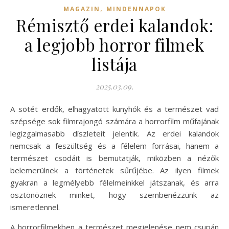
,
MAGAZIN
MINDENNAPOK
Rémisztő erdei kalandok:
a legjobb horror filmek
listája
2025.03.09.
A sötét erdők, elhagyatott kunyhók és a természet vad
szépsége sok filmrajongó számára a horrorfilm műfajának
legizgalmasabb díszleteit jelentik. Az erdei kalandok
nemcsak a feszültség és a félelem forrásai, hanem a
természet csodáit is bemutatják, miközben a nézők
belemerülnek a történetek sűrűjébe. Az ilyen filmek
gyakran a legmélyebb félelmeinkkel játszanak, és arra
ösztönöznek minket, hogy szembenézzünk az
ismeretlennel.
A horrorfilmekben a természet megjelenése nem csupán