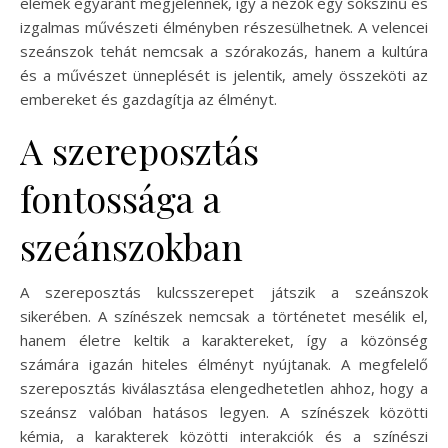
elemek egyaránt megjelennek, így a nézők egy sokszínű és
izgalmas művészeti élményben részesülhetnek. A velencei
szeánszok tehát nemcsak a szórakozás, hanem a kultúra
és a művészet ünneplését is jelentik, amely összeköti az
embereket és gazdagítja az élményt.
A szereposztás
fontossága a
szeánszokban
A szereposztás kulcsszerepet játszik a szeánszok
sikerében. A színészek nemcsak a történetet mesélik el,
hanem életre keltik a karaktereket, így a közönség
számára igazán hiteles élményt nyújtanak. A megfelelő
szereposztás kiválasztása elengedhetetlen ahhoz, hogy a
szeánsz valóban hatásos legyen. A színészek közötti
kémia, a karakterek közötti interakciók és a színészi