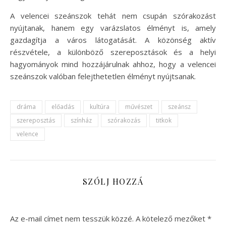
A velencei szeánszok tehát nem csupán szórakozást
nyújtanak, hanem egy varázslatos élményt is, amely
gazdagítja a város látogatását. A közönség aktív
részvétele, a különböző szereposztások és a helyi
hagyományok mind hozzájárulnak ahhoz, hogy a velencei
szeánszok valóban felejthetetlen élményt nyújtsanak.
dráma
előadás
kultúra
művészet
szeánsz
szereposztás
színház
szórakozás
titkok
velence
SZÓLJ HOZZÁ
Az e-mail címet nem tesszük közzé.
A kötelező mezőket
*