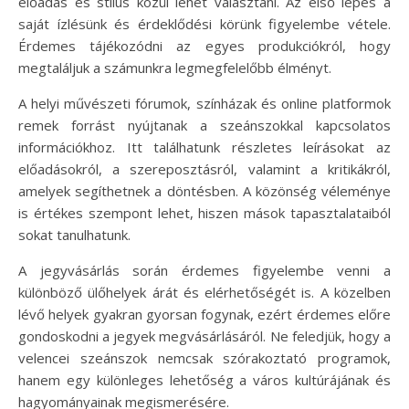
előadás és stílus közül lehet választani. Az első lépés a
saját ízlésünk és érdeklődési körünk figyelembe vétele.
Érdemes tájékozódni az egyes produkciókról, hogy
megtaláljuk a számunkra legmegfelelőbb élményt.
A helyi művészeti fórumok, színházak és online platformok
remek forrást nyújtanak a szeánszokkal kapcsolatos
információkhoz. Itt találhatunk részletes leírásokat az
előadásokról, a szereposztásról, valamint a kritikákról,
amelyek segíthetnek a döntésben. A közönség véleménye
is értékes szempont lehet, hiszen mások tapasztalataiból
sokat tanulhatunk.
A jegyvásárlás során érdemes figyelembe venni a
különböző ülőhelyek árát és elérhetőségét is. A közelben
lévő helyek gyakran gyorsan fogynak, ezért érdemes előre
gondoskodni a jegyek megvásárlásáról. Ne feledjük, hogy a
velencei szeánszok nemcsak szórakoztató programok,
hanem egy különleges lehetőség a város kultúrájának és
hagyományainak megismerésére.