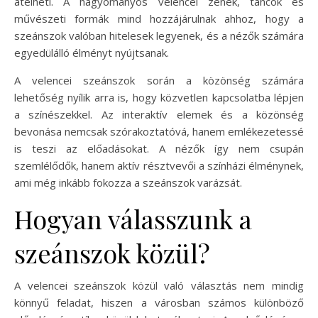
átélheti. A hagyományos velencei zenék, táncok és
művészeti formák mind hozzájárulnak ahhoz, hogy a
szeánszok valóban hitelesek legyenek, és a nézők számára
egyedülálló élményt nyújtsanak.
A velencei szeánszok során a közönség számára
lehetőség nyílik arra is, hogy közvetlen kapcsolatba lépjen
a színészekkel. Az interaktív elemek és a közönség
bevonása nemcsak szórakoztatóvá, hanem emlékezetessé
is teszi az előadásokat. A nézők így nem csupán
szemlélődők, hanem aktív résztvevői a színházi élménynek,
ami még inkább fokozza a szeánszok varázsát.
Hogyan válasszunk a
szeánszok közül?
A velencei szeánszok közül való választás nem mindig
könnyű feladat, hiszen a városban számos különböző