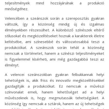
teljesítmények mind hozzájárulnak a produkció
minőségéhez.
Velencében a szeánszok során a szereposztás gyakran
változik, így a közönség mindig új és izgalmas
élményekben részesülhet. A különböző színészek eltérő
stílusokat és megközelítéseket hoznak a karakterek életre
keltésébe, ami színesebbé és változatosabbá teszi a
produkciókat. A szeánszok során tehát a közönség
nemcsak a történetet, hanem a színészi teljesítményeket
is figyelemmel kísérheti, ami még gazdagabbá teszi az
élményt.
A velencei szeánszokban gyakran felbukkannak helyi
tehetségek is, akik friss és innovatív megközelítésekkel
gazdagítják a produkciókat. Ez nemcsak a művészi
színvonalat emeli, hanem lehetőséget ad a helyi
művészeknek is, hogy megmutassák tehetségüket. A
közönség így nemcsak a sztárok, hanem az új tehetségek