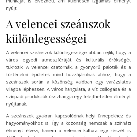
munkáját is élvezheti, ami különösen izgalmas élményt
nyújt.
A velencei szeánszok
különlegességei
A velencei szeánszok különlegessége abban rejlik, hogy a
város egyedi atmoszféráját és kulturális örökségét
tükrözik. A velencei csatornák, a gyönyörű paloták és a
történelmi épületek mind hozzájárulnak ahhoz, hogy a
szeánszok során a közönség valóban egy varázslatos
világba léphessen. A város hangulata, a víz csillogása és a
színpadi produkciók összhangja egy felejthetetlen élményt
nyújtanak.
A szeánszok gyakran kapcsolódnak helyi ünnepekhez és
hagyományokhoz is. Így a közönség nemcsak a színházi
élményt élvezi, hanem a velencei kultúra egy részét is