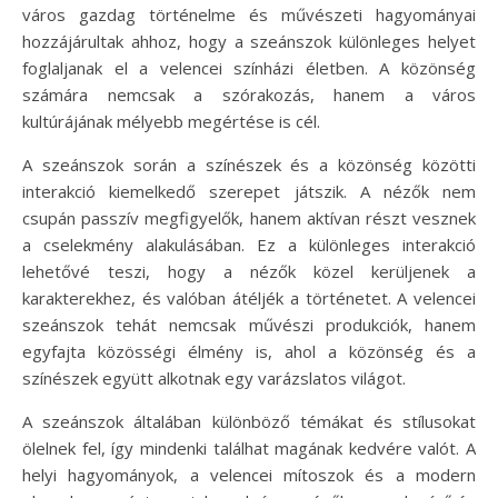
város gazdag történelme és művészeti hagyományai
hozzájárultak ahhoz, hogy a szeánszok különleges helyet
foglaljanak el a velencei színházi életben. A közönség
számára nemcsak a szórakozás, hanem a város
kultúrájának mélyebb megértése is cél.
A szeánszok során a színészek és a közönség közötti
interakció kiemelkedő szerepet játszik. A nézők nem
csupán passzív megfigyelők, hanem aktívan részt vesznek
a cselekmény alakulásában. Ez a különleges interakció
lehetővé teszi, hogy a nézők közel kerüljenek a
karakterekhez, és valóban átéljék a történetet. A velencei
szeánszok tehát nemcsak művészi produkciók, hanem
egyfajta közösségi élmény is, ahol a közönség és a
színészek együtt alkotnak egy varázslatos világot.
A szeánszok általában különböző témákat és stílusokat
ölelnek fel, így mindenki találhat magának kedvére valót. A
helyi hagyományok, a velencei mítoszok és a modern