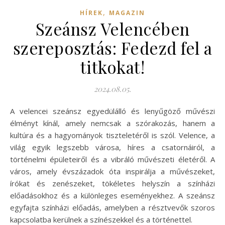
,
HÍREK
MAGAZIN
Szeánsz Velencében
szereposztás: Fedezd fel a
titkokat!
2024.08.05.
A velencei szeánsz egyedülálló és lenyűgöző művészi
élményt kínál, amely nemcsak a szórakozás, hanem a
kultúra és a hagyományok tiszteletéről is szól. Velence, a
világ egyik legszebb városa, híres a csatornáiról, a
történelmi épületeiről és a vibráló művészeti életéről. A
város, amely évszázadok óta inspirálja a művészeket,
írókat és zenészeket, tökéletes helyszín a színházi
előadásokhoz és a különleges eseményekhez. A szeánsz
egyfajta színházi előadás, amelyben a résztvevők szoros
kapcsolatba kerülnek a színészekkel és a történettel.