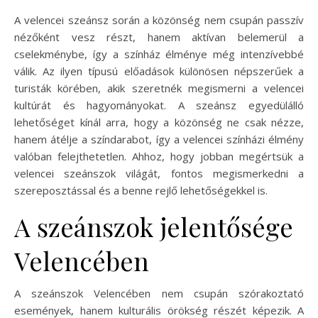
A velencei szeánsz során a közönség nem csupán passzív
nézőként vesz részt, hanem aktívan belemerül a
cselekménybe, így a színház élménye még intenzívebbé
válik. Az ilyen típusú előadások különösen népszerűek a
turisták körében, akik szeretnék megismerni a velencei
kultúrát és hagyományokat. A szeánsz egyedülálló
lehetőséget kínál arra, hogy a közönség ne csak nézze,
hanem átélje a színdarabot, így a velencei színházi élmény
valóban felejthetetlen. Ahhoz, hogy jobban megértsük a
velencei szeánszok világát, fontos megismerkedni a
szereposztással és a benne rejlő lehetőségekkel is.
A szeánszok jelentősége
Velencében
A szeánszok Velencében nem csupán szórakoztató
események, hanem kulturális örökség részét képezik. A