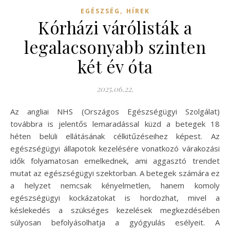
,
EGÉSZSÉG
HÍREK
Kórházi várólisták a
legalacsonyabb szinten
két év óta
2025.06.22.
Az angliai NHS (Országos Egészségügyi Szolgálat)
továbbra is jelentős lemaradással küzd a betegek 18
héten belüli ellátásának célkitűzéseihez képest. Az
egészségügyi állapotok kezelésére vonatkozó várakozási
idők folyamatosan emelkednek, ami aggasztó trendet
mutat az egészségügyi szektorban. A betegek számára ez
a helyzet nemcsak kényelmetlen, hanem komoly
egészségügyi kockázatokat is hordozhat, mivel a
késlekedés a szükséges kezelések megkezdésében
súlyosan befolyásolhatja a gyógyulás esélyeit. A