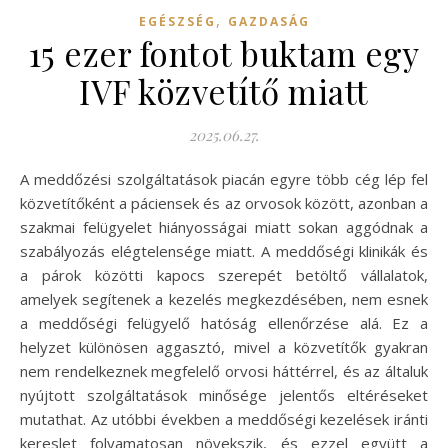
,
EGÉSZSÉG
GAZDASÁG
15 ezer fontot buktam egy
IVF közvetítő miatt
2025.06.27.
A meddőzési szolgáltatások piacán egyre több cég lép fel
közvetítőként a páciensek és az orvosok között, azonban a
szakmai felügyelet hiányosságai miatt sokan aggódnak a
szabályozás elégtelensége miatt. A meddőségi klinikák és
a párok közötti kapocs szerepét betöltő vállalatok,
amelyek segítenek a kezelés megkezdésében, nem esnek
a meddőségi felügyelő hatóság ellenőrzése alá. Ez a
helyzet különösen aggasztó, mivel a közvetítők gyakran
nem rendelkeznek megfelelő orvosi háttérrel, és az általuk
nyújtott szolgáltatások minősége jelentős eltéréseket
mutathat. Az utóbbi években a meddőségi kezelések iránti
kereslet folyamatosan növekszik, és ezzel együtt a