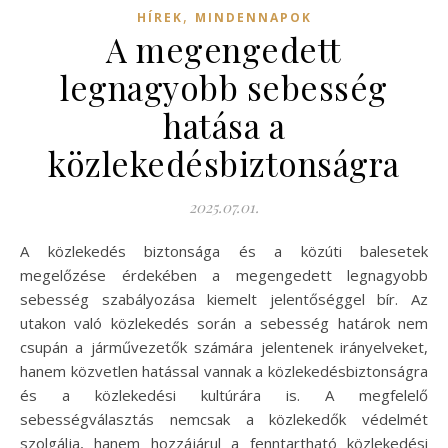
,
HÍREK
MINDENNAPOK
A megengedett
legnagyobb sebesség
hatása a
közlekedésbiztonságra
2025.07.01.
A közlekedés biztonsága és a közúti balesetek
megelőzése érdekében a megengedett legnagyobb
sebesség szabályozása kiemelt jelentőséggel bír. Az
utakon való közlekedés során a sebesség határok nem
csupán a járművezetők számára jelentenek irányelveket,
hanem közvetlen hatással vannak a közlekedésbiztonságra
és a közlekedési kultúrára is. A megfelelő
sebességválasztás nemcsak a közlekedők védelmét
szolgálja, hanem hozzájárul a fenntartható közlekedési