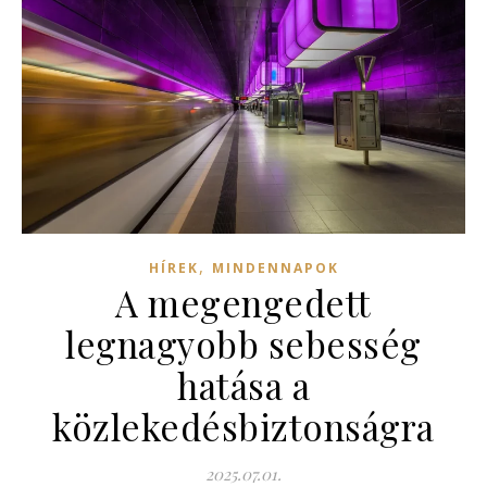
,
HÍREK
MINDENNAPOK
A megengedett
legnagyobb sebesség
hatása a
közlekedésbiztonságra
2025.07.01.