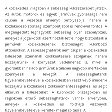
A közlekedés világában a sebesség kulcsszerepet játszik.
Az autók, motorok és egyéb járművek gyorsasága nem
csupán a vezetési élményt befolyásolja, hanem a
közlekedésbiztonság szempontjából is rendkívül fontos. A
megengedett legnagyobb sebesség olyan szabályozás,
amelyet a jogalkotók azért hoztak létre, hogy biztosítsák a
járművek közlekedésének biztonságát különböző
úttípusokon. A sebességhatárok nem csupán a közlekedési
balesetek számának csökkentésére szolgálnak, hanem
hozzájárulnak a környezet védelméhez is, mivel a
gyorsabban haladó járművek általában nagyobb mértékben
szennyezik a levegőt. A sebességhatárok
figyelembevételével a közlekedésben részt vevő mindenki
hozzájárul a közlekedés zökkenőmentességéhez, és segít
elkerülni a baleseteket. A különböző országokban és
régiókban eltérő sebességhatárok vannak érvényben,
amelyek a közlekedési és földrajzi viszonyok
figyelembevételével kerültek megállapításra. A…