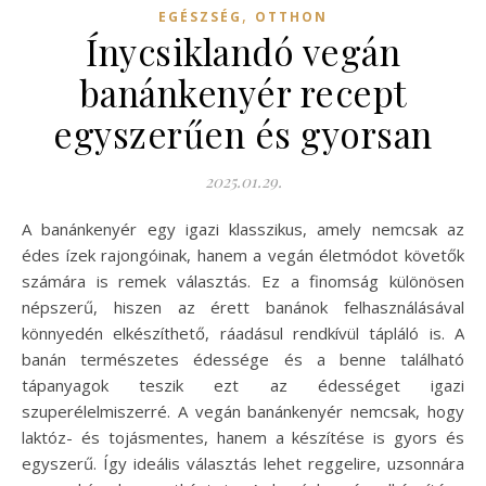
,
EGÉSZSÉG
OTTHON
Ínycsiklandó vegán
banánkenyér recept
egyszerűen és gyorsan
2025.01.29.
A banánkenyér egy igazi klasszikus, amely nemcsak az
édes ízek rajongóinak, hanem a vegán életmódot követők
számára is remek választás. Ez a finomság különösen
népszerű, hiszen az érett banánok felhasználásával
könnyedén elkészíthető, ráadásul rendkívül tápláló is. A
banán természetes édessége és a benne található
tápanyagok teszik ezt az édességet igazi
szuperélelmiszerré. A vegán banánkenyér nemcsak, hogy
laktóz- és tojásmentes, hanem a készítése is gyors és
egyszerű. Így ideális választás lehet reggelire, uzsonnára