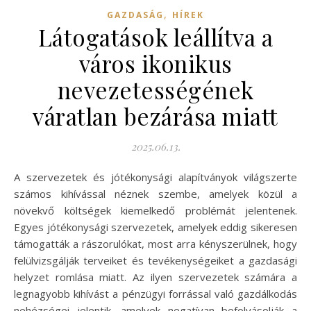
,
GAZDASÁG
HÍREK
Látogatások leállítva a
város ikonikus
nevezetességének
váratlan bezárása miatt
2025.06.13.
A szervezetek és jótékonysági alapítványok világszerte
számos kihívással néznek szembe, amelyek közül a
növekvő költségek kiemelkedő problémát jelentenek.
Egyes jótékonysági szervezetek, amelyek eddig sikeresen
támogatták a rászorulókat, most arra kényszerülnek, hogy
felülvizsgálják terveiket és tevékenységeiket a gazdasági
helyzet romlása miatt. Az ilyen szervezetek számára a
legnagyobb kihívást a pénzügyi forrással való gazdálkodás
nehézségei jelentik, amelyek negatívan befolyásolják a