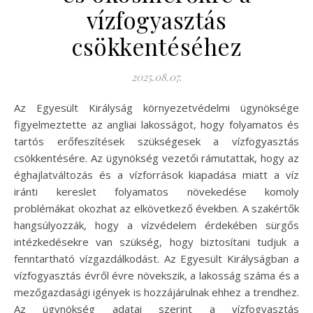
vízfogyasztás
csökkentéséhez
2025.08.07.
Az Egyesült Királyság környezetvédelmi ügynöksége
figyelmeztette az angliai lakosságot, hogy folyamatos és
tartós erőfeszítések szükségesek a vízfogyasztás
csökkentésére. Az ügynökség vezetői rámutattak, hogy az
éghajlatváltozás és a vízforrások kiapadása miatt a víz
iránti kereslet folyamatos növekedése komoly
problémákat okozhat az elkövetkező években. A szakértők
hangsúlyozzák, hogy a vízvédelem érdekében sürgős
intézkedésekre van szükség, hogy biztosítani tudjuk a
fenntartható vízgazdálkodást. Az Egyesült Királyságban a
vízfogyasztás évről évre növekszik, a lakosság száma és a
mezőgazdasági igények is hozzájárulnak ehhez a trendhez.
Az ügynökség adatai szerint a vízfogyasztás