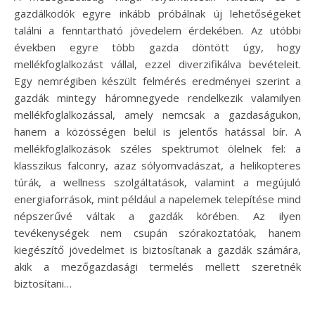
gazdálkodók egyre inkább próbálnak új lehetőségeket
találni a fenntartható jövedelem érdekében. Az utóbbi
években egyre több gazda döntött úgy, hogy
mellékfoglalkozást vállal, ezzel diverzifikálva bevételeit.
Egy nemrégiben készült felmérés eredményei szerint a
gazdák mintegy háromnegyede rendelkezik valamilyen
mellékfoglalkozással, amely nemcsak a gazdaságukon,
hanem a közösségen belül is jelentős hatással bír. A
mellékfoglalkozások széles spektrumot ölelnek fel: a
klasszikus falconry, azaz sólyomvadászat, a helikopteres
túrák, a wellness szolgáltatások, valamint a megújuló
energiaforrások, mint például a napelemek telepítése mind
népszerűvé váltak a gazdák körében. Az ilyen
tevékenységek nem csupán szórakoztatóak, hanem
kiegészítő jövedelmet is biztosítanak a gazdák számára,
akik a mezőgazdasági termelés mellett szeretnék
biztosítani…