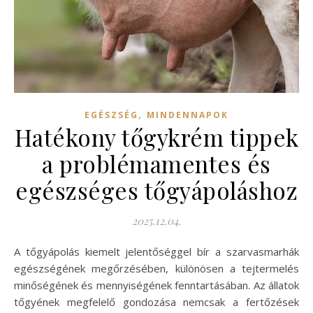
,
EGÉSZSÉG
MINDENNAPOK
Hatékony tőgykrém tippek
a problémamentes és
egészséges tőgyápoláshoz
2025.12.04.
A tőgyápolás kiemelt jelentőséggel bír a szarvasmarhák
egészségének megőrzésében, különösen a tejtermelés
minőségének és mennyiségének fenntartásában. Az állatok
tőgyének megfelelő gondozása nemcsak a fertőzések