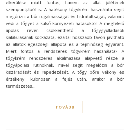
elkerülése miatt fontos, hanem az állat jólétének
szempontjából is. A hatékony tőgykrém használata segít
megőrizni a bőr rugalmasságát és hidratáltságát, valamint
védi a tőgyet a külső környezeti hatásoktól. A megfelelő
ápolás révén csökkenthető a tőgygyulladások
kialakulásának kockázata, ezáltal hosszabb távon javítható
az állatok egészségi állapota és a tejminőség egyaránt.
Miért fontos a rendszeres tőgykrém használata? A
tőgykrém rendszeres alkalmazása alapvető része a
tőgyápolási rutinoknak, mivel segít megelőzni a bőr
kiszáradását és repedezését. A tőgy bőre vékony és
érzékeny, különösen a fejés után, amikor a bőr
természetes…
TOVÁBB