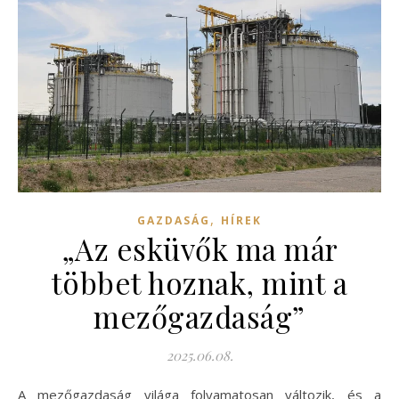
,
GAZDASÁG
HÍREK
„Az esküvők ma már
többet hoznak, mint a
mezőgazdaság”
2025.06.08.
A mezőgazdaság világa folyamatosan változik, és a