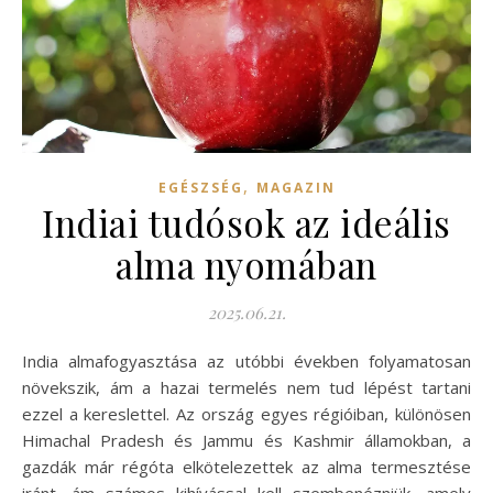
,
EGÉSZSÉG
MAGAZIN
Indiai tudósok az ideális
alma nyomában
2025.06.21.
India almafogyasztása az utóbbi években folyamatosan
növekszik, ám a hazai termelés nem tud lépést tartani
ezzel a kereslettel. Az ország egyes régióiban, különösen
Himachal Pradesh és Jammu és Kashmir államokban, a
gazdák már régóta elkötelezettek az alma termesztése
iránt, ám számos kihívással kell szembenézniük, amely