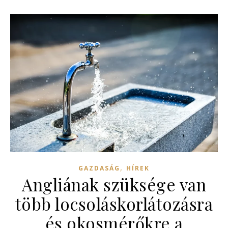
,
GAZDASÁG
HÍREK
Angliának szüksége van
több locsoláskorlátozásra
és okosmérőkre a