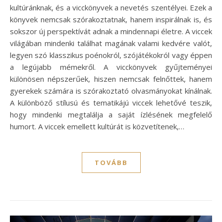
kultúránknak, és a vicckönyvek a nevetés szentélyei. Ezek a
könyvek nemcsak szórakoztatnak, hanem inspirálnak is, és
sokszor új perspektívát adnak a mindennapi életre. A viccek
világában mindenki találhat magának valami kedvére valót,
legyen szó klasszikus poénokról, szójátékokról vagy éppen
a legújabb mémekről. A vicckönyvek gyűjteményei
különösen népszerűek, hiszen nemcsak felnőttek, hanem
gyerekek számára is szórakoztató olvasmányokat kínálnak.
A különböző stílusú és tematikájú viccek lehetővé teszik,
hogy mindenki megtalálja a saját ízlésének megfelelő
humort. A viccek emellett kultúrát is közvetítenek,…
TOVÁBB