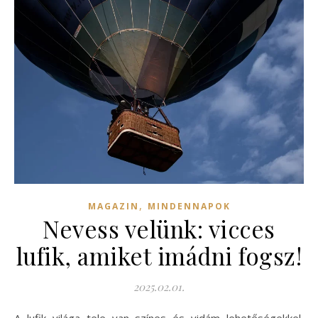
,
MAGAZIN
MINDENNAPOK
Nevess velünk: vicces
lufik, amiket imádni fogsz!
2025.02.01.
A lufik világa tele van színes és vidám lehetőségekkel,