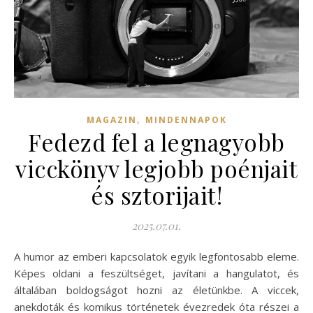
,
MAGAZIN
MINDENNAPOK
Fedezd fel a legnagyobb
vicckönyv legjobb poénjait
és sztorijait!
2025.07.01.
A humor az emberi kapcsolatok egyik legfontosabb eleme.
Képes oldani a feszültséget, javítani a hangulatot, és
általában boldogságot hozni az életünkbe. A viccek,
anekdoták és komikus történetek évezredek óta részei a