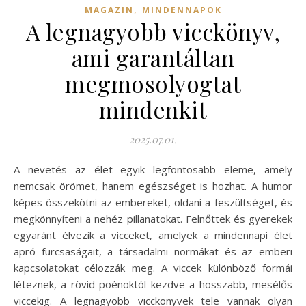
,
MAGAZIN
MINDENNAPOK
A legnagyobb vicckönyv,
ami garantáltan
megmosolyogtat
mindenkit
2025.07.01.
A nevetés az élet egyik legfontosabb eleme, amely
nemcsak örömet, hanem egészséget is hozhat. A humor
képes összekötni az embereket, oldani a feszültséget, és
megkönnyíteni a nehéz pillanatokat. Felnőttek és gyerekek
egyaránt élvezik a vicceket, amelyek a mindennapi élet
apró furcsaságait, a társadalmi normákat és az emberi
kapcsolatokat célozzák meg. A viccek különböző formái
léteznek, a rövid poénoktól kezdve a hosszabb, mesélős
viccekig. A legnagyobb vicckönyvek tele vannak olyan