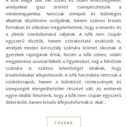
amelyekkel igazi örömöt csempészhetünk a
mindennapjainkba. Nemcsak ünnepek és különleges
alkalmak díszítésére szolgálnak, hanem számos kreatív
formában és stílusban megjelenhetnek, hogy a nevetés és
a jókedv szimbólumaivá váljanak. A lufik nem csupán
egyszerű díszítők, hanem szórakoztató eszközök is,
amelyek minden korosztály számára örömet okoznak. A
gyerekek rajonganak értük, hiszen a lufik színes, vidám
megjelenése azonnal felkelti a figyelmüket, míg a felnőttek
számára is számos lehetőséget kínálnak, hogy
kreativitásukat kifejezhessék. A lufik használata nemcsak a
születésnapok, hanem a különböző rendezvények és
ünnepségek elengedhetetlen részévé vált. Az emberek
egyre inkább felismerik, hogy a lufik nem csupán egyszerű
dekorációk, hanem kreatív kifejezésformák is. Akár…
TOVÁBB