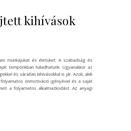
jtett kihívások
tani munkájukat és életüket. A szabadság és
 saját tempónkban haladhatunk. Ugyanakkor az
el és váratlan kihívásokkal is jár. Azok, akik
 folyamatos önmotiváció igényével és a saját
amint a folyamatos alkalmazkodást. Az anyagi