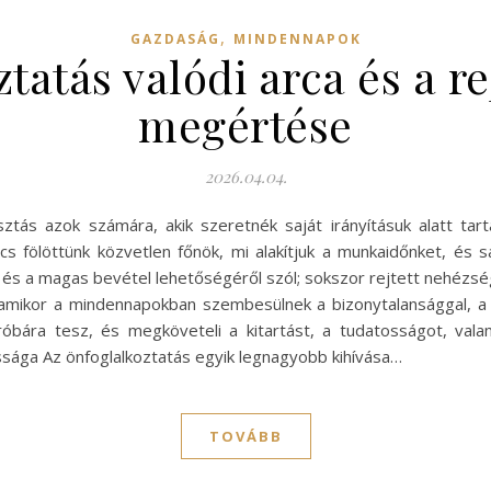
,
GAZDASÁG
MINDENNAPOK
tatás valódi arca és a re
megértése
2026.04.04.
ztás azok számára, akik szeretnék saját irányításuk alatt tar
cs fölöttünk közvetlen főnök, mi alakítjuk a munkaidőnket, és
 a magas bevétel lehetőségéről szól; sokszor rejtett nehézségekk
k, amikor a mindennapokban szembesülnek a bizonytalansággal, a
róbára tesz, és megköveteli a kitartást, a tudatosságot, val
ssága Az önfoglalkoztatás egyik legnagyobb kihívása…
TOVÁBB