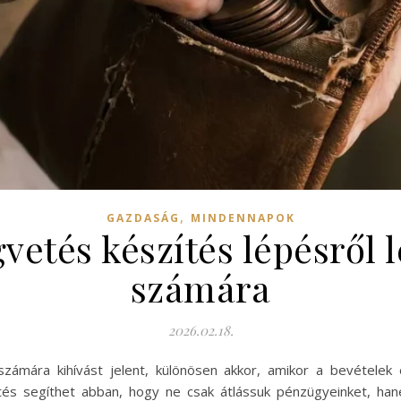
,
GAZDASÁG
MINDENNAPOK
vetés készítés lépésről
számára
2026.02.18.
ámára kihívást jelent, különösen akkor, amikor a bevételek
etés segíthet abban, hogy ne csak átlássuk pénzügyeinket, han