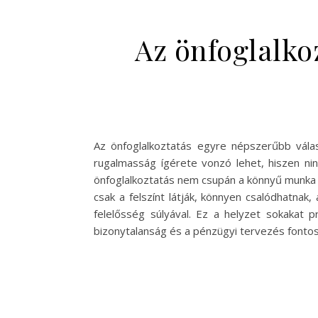
Az önfoglalkoz
Az önfoglalkoztatás egyre népszerűbb válas
rugalmasság ígérete vonzó lehet, hiszen nin
önfoglalkoztatás nem csupán a könnyű munka és
csak a felszínt látják, könnyen csalódhatna
felelősség súlyával. Ez a helyzet sokakat p
bizonytalanság és a pénzügyi tervezés fonto