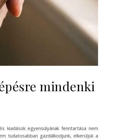
 lépésre mindenki
 és kiadások egyensúlyának fenntartása nem
em tudatosabban gazdálkodjunk, elkerüljük a