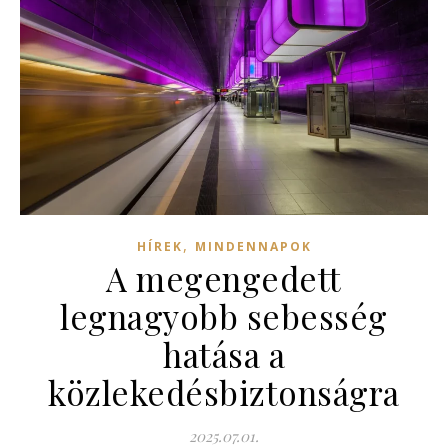
,
HÍREK
MINDENNAPOK
A megengedett
legnagyobb sebesség
hatása a
közlekedésbiztonságra
2025.07.01.