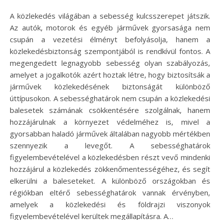
A közlekedés világában a sebesség kulcsszerepet játszik.
Az autók, motorok és egyéb járművek gyorsasága nem
csupán a vezetési élményt befolyásolja, hanem a
közlekedésbiztonság szempontjából is rendkívül fontos. A
megengedett legnagyobb sebesség olyan szabályozás,
amelyet a jogalkotók azért hoztak létre, hogy biztosítsák a
járművek közlekedésének biztonságát különböző
úttípusokon. A sebességhatárok nem csupán a közlekedési
balesetek számának csökkentésére szolgálnak, hanem
hozzájárulnak a környezet védelméhez is, mivel a
gyorsabban haladó járművek általában nagyobb mértékben
szennyezik a levegőt. A sebességhatárok
figyelembevételével a közlekedésben részt vevő mindenki
hozzájárul a közlekedés zökkenőmentességéhez, és segít
elkerülni a baleseteket. A különböző országokban és
régiókban eltérő sebességhatárok vannak érvényben,
amelyek a közlekedési és földrajzi viszonyok
figyelembevételével kerültek megállapításra. A…