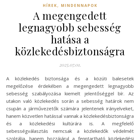
,
HÍREK
MINDENNAPOK
A megengedett
legnagyobb sebesség
hatása a
közlekedésbiztonságra
2025.07.01.
A közlekedés biztonsága és a közúti balesetek
megelőzése érdekében a megengedett legnagyobb
sebesség szabályozása kiemelt jelentőséggel bír. Az
utakon való közlekedés során a sebesség határok nem
csupán a járművezetők számára jelentenek irányelveket,
hanem közvetlen hatással vannak a közlekedésbiztonságra
és a közlekedési kultúrára is. A megfelelő
sebességválasztás nemcsak a közlekedők védelmét
szolgálja, hanem hozzájárul a fenntartható közlekedési