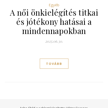
Egyéb
A női önkielégítés titkai
és jótékony hatásai a
mindennapokban
2025.06.30.
TOVÁBB
Ashe Child a sablont készítette:
Viktor Csaszar.