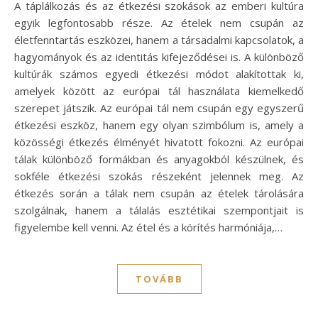
A táplálkozás és az étkezési szokások az emberi kultúra
egyik legfontosabb része. Az ételek nem csupán az
életfenntartás eszközei, hanem a társadalmi kapcsolatok, a
hagyományok és az identitás kifejeződései is. A különböző
kultúrák számos egyedi étkezési módot alakítottak ki,
amelyek között az európai tál használata kiemelkedő
szerepet játszik. Az európai tál nem csupán egy egyszerű
étkezési eszköz, hanem egy olyan szimbólum is, amely a
közösségi étkezés élményét hivatott fokozni. Az európai
tálak különböző formákban és anyagokból készülnek, és
sokféle étkezési szokás részeként jelennek meg. Az
étkezés során a tálak nem csupán az ételek tárolására
szolgálnak, hanem a tálalás esztétikai szempontjait is
figyelembe kell venni. Az étel és a körítés harmóniája,…
TOVÁBB