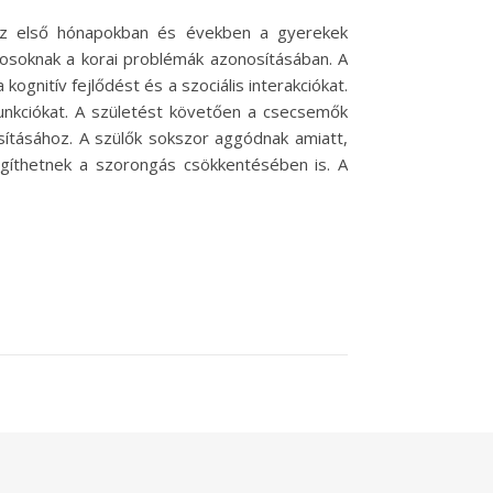
 Az első hónapokban és években a gyerekek
rvosoknak a korai problémák azonosításában. A
gnitív fejlődést és a szociális interakciókat.
unkciókat. A születést követően a csecsemők
osításához. A szülők sokszor aggódnak amiatt,
egíthetnek a szorongás csökkentésében is. A