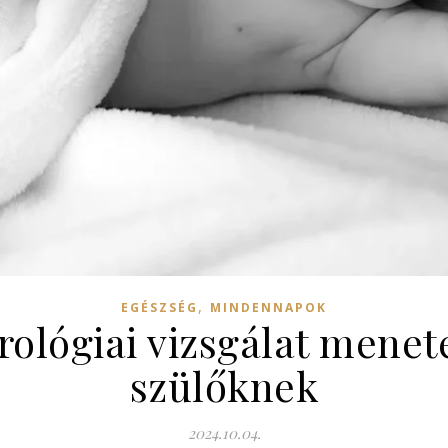
,
EGÉSZSÉG
MINDENNAPOK
ológiai vizsgálat menete
szülőknek
2024.10.04.