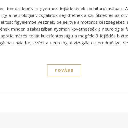
ösen fontos lépés a gyermek fejlődésének monitorozásában.
, így a neurológiai vizsgálatok segíthetnek a szülőknek és az o
ktust figyelembe vesznek, beleértve a motoros készségeket, a ko
ésének minden szakaszában nyomon követhessék a neurológiai f
llapotfelmérés tehát kulcsfontosságú a megfelelő fejlődés bizt
ásban halad-e, ezért a neurológiai vizsgálatok eredményei s
TOVÁBB