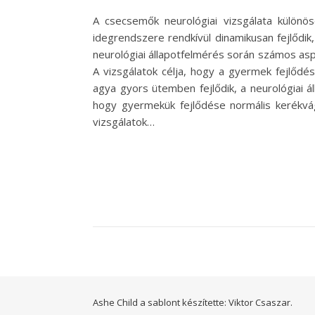
A csecsemők neurológiai vizsgálata külön
idegrendszere rendkívül dinamikusan fejlődik
neurológiai állapotfelmérés során számos aspe
A vizsgálatok célja, hogy a gyermek fejlőd
agya gyors ütemben fejlődik, a neurológiai á
hogy gyermekük fejlődése normális kerékvág
vizsgálatok…
Ashe Child a sablont készítette:
Viktor Csaszar.