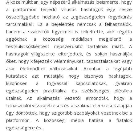
A közelmúltban egy népszerű alkalmazás beismerte, hogy
a platformon terjedő vírusos hashtagok egy része
összefüggésbe hozható az „egészségtelen fogyókúrás
tartalmakkal”. Ez a bejelentés nemcsak a felhasználók,
hanem a szakértők figyelmét is felkeltette, akik régóta
aggódnak a közösségi médiában megjelenő, a
testsúlycsökkentést népszerűsítő tartalmak miatt. A
hashtagok világszerte elterjedtek, és sokan használják
őket, hogy kifejezzék véleményüket, tapasztalataikat vagy
akár életmódbeli változásaikat. Azonban a legújabb
kutatások azt mutatják, hogy bizonyos hashtagok,
különösen a fogyással kapcsolatosak, gyakran
egészségtelen praktikákra és szélsőséges diétákra
utalnak. Az alkalmazás vezetői elmondták, hogy a
felhasználói visszajelzések és a szakmai elemzések alapján
úgy döntöttek, hogy szigorúbb szabályokat vezetnek be a
platformon. A közösségi média hatása a fiatalok
egészségére és…