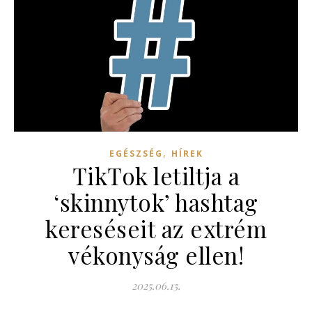
,
EGÉSZSÉG
HÍREK
TikTok letiltja a
‘skinnytok’ hashtag
kereséseit az extrém
vékonyság ellen!
2025.06.15.