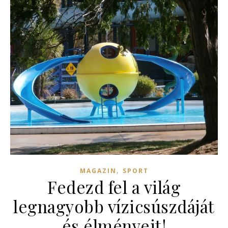
,
MAGAZIN
SPORT
Fedezd fel a világ
legnagyobb vízicsúszdáját
és élményeit!