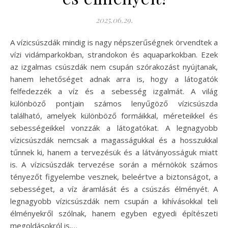
2025.06.29.
A vízicsúszdák mindig is nagy népszerűségnek örvendtek a
vízi vidámparkokban, strandokon és aquaparkokban. Ezek
az izgalmas csúszdák nem csupán szórakozást nyújtanak,
hanem lehetőséget adnak arra is, hogy a látogatók
felfedezzék a víz és a sebesség izgalmát. A világ
különböző pontjain számos lenyűgöző vízicsúszda
található, amelyek különböző formáikkal, méreteikkel és
sebességeikkel vonzzák a látogatókat. A legnagyobb
vízicsúszdák nemcsak a magasságukkal és a hosszukkal
tűnnek ki, hanem a tervezésük és a látványosságuk miatt
is. A vízicsúszdák tervezése során a mérnökök számos
tényezőt figyelembe vesznek, beleértve a biztonságot, a
sebességet, a víz áramlását és a csúszás élményét. A
legnagyobb vízicsúszdák nem csupán a kihívásokkal teli
élményekről szólnak, hanem egyben egyedi építészeti
megoldásokról is,…