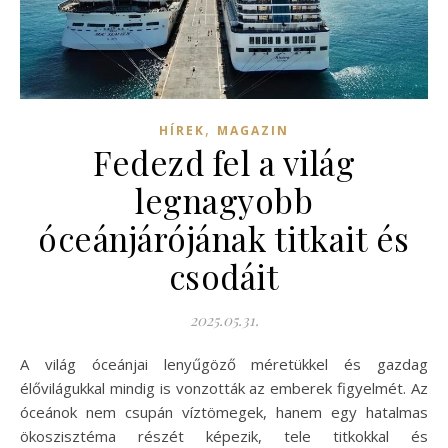
,
HÍREK
MAGAZIN
Fedezd fel a világ
legnagyobb
óceánjárójának titkait és
csodáit
2025.05.31.
A világ óceánjai lenyűgöző méretükkel és gazdag
élővilágukkal mindig is vonzották az emberek figyelmét. Az
óceánok nem csupán víztömegek, hanem egy hatalmas
ökoszisztéma részét képezik, tele titkokkal és