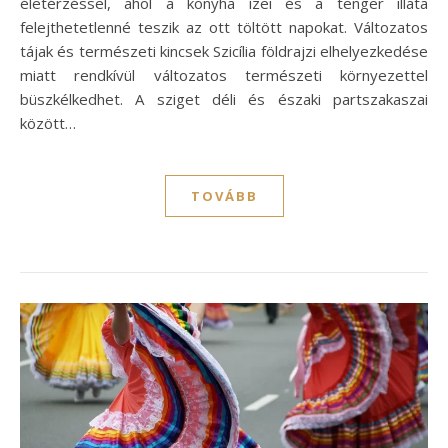
életérzéssel, ahol a konyha ízei és a tenger illata
felejthetetlenné teszik az ott töltött napokat. Változatos
tájak és természeti kincsek Szicília földrajzi elhelyezkedése
miatt rendkívül változatos természeti környezettel
büszkélkedhet. A sziget déli és északi partszakaszai
között…
TOVÁBB