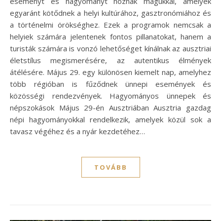
eseményt és hagyományt hoznak magukkal, amelyek
egyaránt kötődnek a helyi kultúrához, gasztronómiához és
a történelmi örökséghez. Ezek a programok nemcsak a
helyiek számára jelentenek fontos pillanatokat, hanem a
turisták számára is vonzó lehetőséget kínálnak az ausztriai
életstílus megismerésére, az autentikus élmények
átélésére. Május 29. egy különösen kiemelt nap, amelyhez
több régióban is fűződnek ünnepi események és
közösségi rendezvények. Hagyományos ünnepek és
népszokások Május 29-én Ausztriában Ausztria gazdag
népi hagyományokkal rendelkezik, amelyek közül sok a
tavasz végéhez és a nyár kezdetéhez…
TOVÁBB