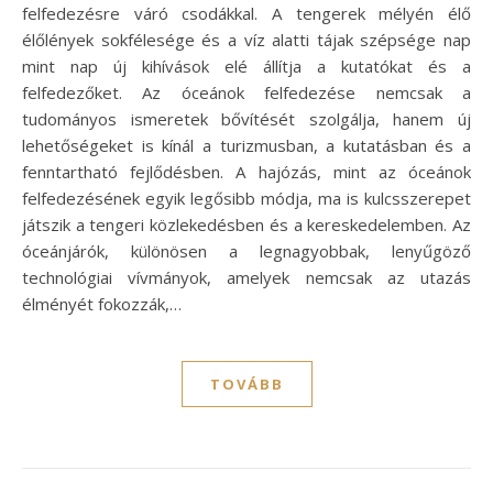
felfedezésre váró csodákkal. A tengerek mélyén élő
élőlények sokfélesége és a víz alatti tájak szépsége nap
mint nap új kihívások elé állítja a kutatókat és a
felfedezőket. Az óceánok felfedezése nemcsak a
tudományos ismeretek bővítését szolgálja, hanem új
lehetőségeket is kínál a turizmusban, a kutatásban és a
fenntartható fejlődésben. A hajózás, mint az óceánok
felfedezésének egyik legősibb módja, ma is kulcsszerepet
játszik a tengeri közlekedésben és a kereskedelemben. Az
óceánjárók, különösen a legnagyobbak, lenyűgöző
technológiai vívmányok, amelyek nemcsak az utazás
élményét fokozzák,…
TOVÁBB