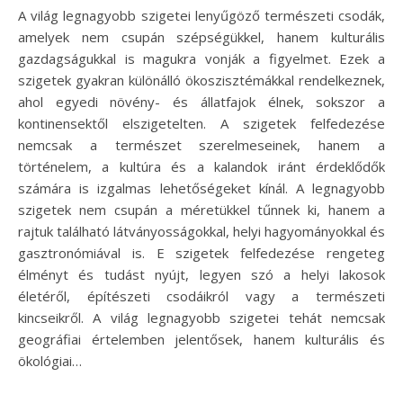
A világ legnagyobb szigetei lenyűgöző természeti csodák,
amelyek nem csupán szépségükkel, hanem kulturális
gazdagságukkal is magukra vonják a figyelmet. Ezek a
szigetek gyakran különálló ökoszisztémákkal rendelkeznek,
ahol egyedi növény- és állatfajok élnek, sokszor a
kontinensektől elszigetelten. A szigetek felfedezése
nemcsak a természet szerelmeseinek, hanem a
történelem, a kultúra és a kalandok iránt érdeklődők
számára is izgalmas lehetőségeket kínál. A legnagyobb
szigetek nem csupán a méretükkel tűnnek ki, hanem a
rajtuk található látványosságokkal, helyi hagyományokkal és
gasztronómiával is. E szigetek felfedezése rengeteg
élményt és tudást nyújt, legyen szó a helyi lakosok
életéről, építészeti csodáikról vagy a természeti
kincseikről. A világ legnagyobb szigetei tehát nemcsak
geográfiai értelemben jelentősek, hanem kulturális és
ökológiai…