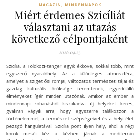
,
MAGAZIN
MINDENNAPOK
Miért érdemes Szicíliát
választani az utazás
következő célpontjaként
2026.04.23.
Szicília, a Földközi-tenger egyik ékköve, sokkal több, mint
egyszerű nyaralóhely. Az a különleges atmoszféra,
amelyet a sziget ősi romjai, változatos természeti tájai és
gazdag kulturális öröksége teremtenek, egyedülálló
élményeket ígér minden utazónak. Amikor az ember a
mindennapi rohanásból kiszakadva új helyeket keres,
gyakran vágyik arra, hogy egyszerre találkozzon a
történelemmel, a természet szépségeivel és a helyi élet
pezsgő hangulatával. Szicília pont ilyen hely, ahol a régi
korok meséi kéz a kézben járnak a mediterrán