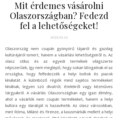
Mit érdemes vásárolni
Olaszországban? Fedezd
fel a lehetőségeket!
2025.01.12.
Olaszország nem csupán gyönyörű tájairól és gazdag
kultúrájáról ismert, hanem a vásárlási lehetőségeiről is. Az
olasz stílus és az egyedi termékek világszerte
népszerűek, így nem meglepő, hogy sokan látogatnak el az
országba, hogy felfedezzék a helyi boltok és piacok
kínálatát. A különböző régiók mind sajátos termékeket
kínálnak, legyen szó divatról, ételekről vagy kézműves
tárgyakról. A vásárlás Olaszországban egy igazi élmény,
ahol a vásárlók nem csupán termékeket, hanem a helyi
kultúra egy darabját is hazavihetik. Az olasz városokban,
mint Róma, Milánó és Firenze, a luxusmárkák mellett a helyi
művészek és mesterek által készített egyedi darabok is