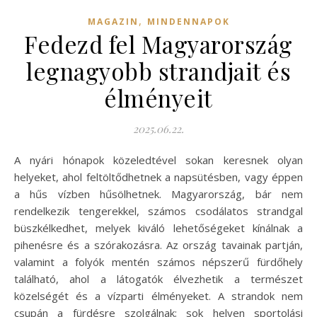
,
MAGAZIN
MINDENNAPOK
Fedezd fel Magyarország
legnagyobb strandjait és
élményeit
2025.06.22.
A nyári hónapok közeledtével sokan keresnek olyan
helyeket, ahol feltöltődhetnek a napsütésben, vagy éppen
a hűs vízben hűsölhetnek. Magyarország, bár nem
rendelkezik tengerekkel, számos csodálatos strandgal
büszkélkedhet, melyek kiváló lehetőségeket kínálnak a
pihenésre és a szórakozásra. Az ország tavainak partján,
valamint a folyók mentén számos népszerű fürdőhely
található, ahol a látogatók élvezhetik a természet
közelségét és a vízparti élményeket. A strandok nem
csupán a fürdésre szolgálnak; sok helyen sportolási