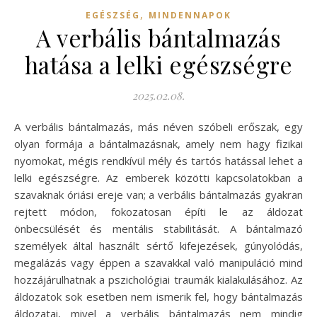
,
EGÉSZSÉG
MINDENNAPOK
A verbális bántalmazás
hatása a lelki egészségre
2025.02.08.
A verbális bántalmazás, más néven szóbeli erőszak, egy
olyan formája a bántalmazásnak, amely nem hagy fizikai
nyomokat, mégis rendkívül mély és tartós hatással lehet a
lelki egészségre. Az emberek közötti kapcsolatokban a
szavaknak óriási ereje van; a verbális bántalmazás gyakran
rejtett módon, fokozatosan építi le az áldozat
önbecsülését és mentális stabilitását. A bántalmazó
személyek által használt sértő kifejezések, gúnyolódás,
megalázás vagy éppen a szavakkal való manipuláció mind
hozzájárulhatnak a pszichológiai traumák kialakulásához. Az
áldozatok sok esetben nem ismerik fel, hogy bántalmazás
áldozatai, mivel a verbális bántalmazás nem mindig