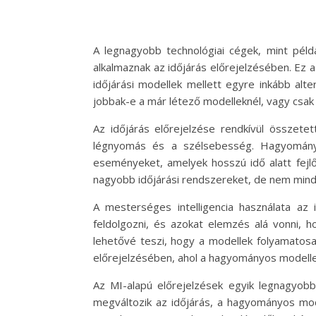
A legnagyobb technológiai cégek, mint péld
alkalmaznak az időjárás előrejelzésében. Ez a
időjárási modellek mellett egyre inkább al
jobbak-e a már létező modelleknél, vagy csak 
Az időjárás előrejelzése rendkívül összetet
légnyomás és a szélsebesség. Hagyományos
eseményeket, amelyek hosszú idő alatt fejlő
nagyobb időjárási rendszereket, de nem mindi
A mesterséges intelligencia használata az
feldolgozni, és azokat elemzés alá vonni, h
lehetővé teszi, hogy a modellek folyamatosan
előrejelzésében, ahol a hagyományos modellek
Az MI-alapú előrejelzések egyik legnagyobb
megváltozik az időjárás, a hagyományos mode