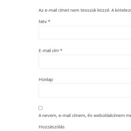
Az e-mail címet nem tesszük közzé.
A kötele
Név
*
E-mail cím
*
Honlap
A nevem, e-mail címem, és weboldalcímem m
Hozzászólás