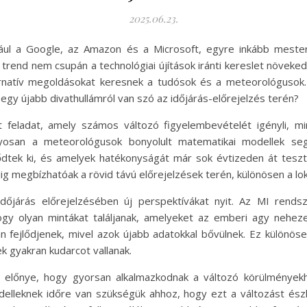
2025.06.23.
ául a Google, az Amazon és a Microsoft, egyre inkább mester
 trend nem csupán a technológiai újítások iránti kereslet növek
ternatív megoldásokat keresnek a tudósok és a meteorológusok.
egy újabb divathullámról van szó az időjárás-előrejelzés terén?
t feladat, amely számos változó figyelembevételét igényli, m
an a meteorológusok bonyolult matematikai modellek segít
dtek ki, és amelyek hatékonyságát már sok évtizeden át teszt
g megbízhatóak a rövid távú előrejelzések terén, különösen a lo
 időjárás előrejelzésében új perspektívákat nyit. Az MI ren
ogy olyan mintákat találjanak, amelyeket az emberi agy neheze
 fejlődjenek, mivel azok újabb adatokkal bővülnek. Ez különösen
 gyakran kudarcot vallanak.
 előnye, hogy gyorsan alkalmazkodnak a változó körülményekhe
lleknek időre van szükségük ahhoz, hogy ezt a változást észl