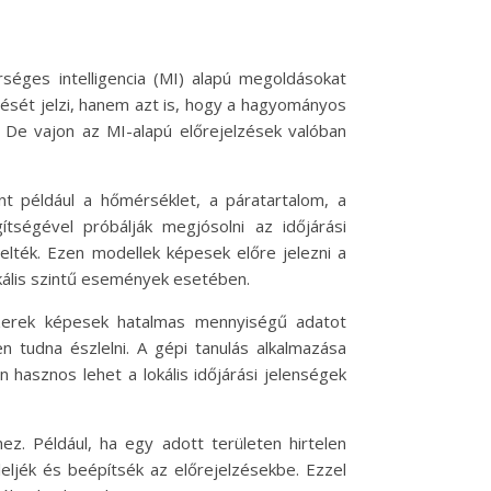
séges intelligencia (MI) alapú megoldásokat
edését jelzi, hanem azt is, hogy a hagyományos
 De vajon az MI-alapú előrejelzések valóban
int például a hőmérséklet, a páratartalom, a
ségével próbálják megjósolni az időjárási
elték. Ezen modellek képesek előre jelezni a
kális szintű események esetében.
dszerek képesek hatalmas mennyiségű adatot
n tudna észlelni. A gépi tanulás alkalmazása
 hasznos lehet a lokális időjárási jelenségek
z. Például, ha egy adott területen hirtelen
eljék és beépítsék az előrejelzésekbe. Ezzel