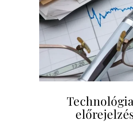
Technológiai
előrejelz