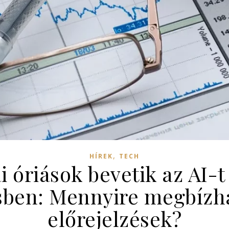
,
HÍREK
TECH
 óriások bevetik az AI-t
ésben: Mennyire megbízha
előrejelzések?