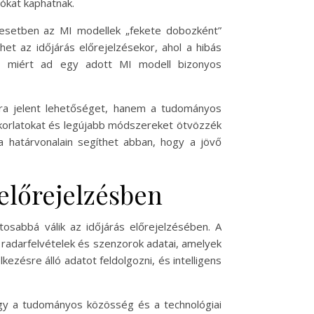
ókat kaphatnak.
 esetben az MI modellek „fekete dobozként”
et az időjárás előrejelzésekor, ahol a hibás
k, miért ad egy adott MI modell bizonyos
ára jelent lehetőséget, hanem a tudományos
akorlatokat és legújabb módszereket ötvözzék
határvonalain segíthet abban, hogy a jövő
-előrejelzésben
tosabbá válik az időjárás előrejelzésében. A
 radarfelvételek és szenzorok adatai, amelyek
ezésre álló adatot feldolgozni, és intelligens
hogy a tudományos közösség és a technológiai