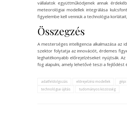
vállalatok együttműködjenek annak érdeké
meteorológiai modellek integrálása kulcsf
figyelembe kell venniük a technológia korlátai
Összegzés
A mesterséges intelligencia alkalmazása az i
szektor folytatja az innovációt, érdemes fi
leghatékonyabb előrejelzéseket nyújtsák. Az
fog alapulni, amely lehetővé teszi a fejlődés
adatfeldolgozás
előrejelzési modellek
gépi
technológiai újítás
tudományos közösség