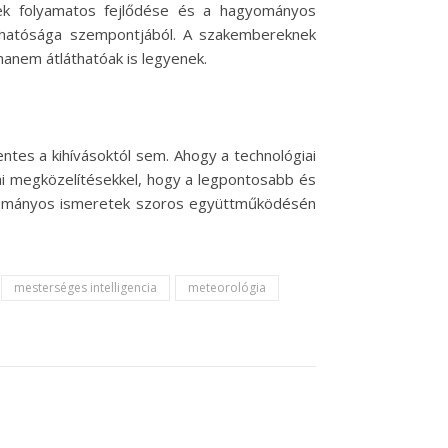
rek folyamatos fejlődése és a hagyományos
ízhatósága szempontjából. A szakembereknek
 hanem átláthatóak is legyenek.
ntes a kihívásoktól sem. Ahogy a technológiai
ai megközelítésekkel, hogy a legpontosabb és
 tudományos ismeretek szoros együttműködésén
mesterséges intelligencia
meteorológia