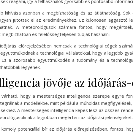
ek reagálni, így a felhasználók gyorsabb és pontosabb informáci
obb kihívása azonban a megbízhatóság és az átláthatóság. Sok
ogyan jutottak el az eredményekhez. Ez különösen aggasztó leh
rhatnak. A meteorológusok számára fontos, hogy megértsé
 megbízhatóan és felelősségteljesen tudják használni.
z időjárás előrejelzésében nemcsak a technológiai cégek szám
 együttműködnek a technológiai vállalatokkal, hogy a legjobb gy
. Ez a szorosabb együttműködés a tudomány és a technológia 
zhatóbbak legyenek.
ligencia jövője az időjárás
 várható, hogy a mesterséges intelligencia szerepe egyre fon
tegrálnak a modellekbe, mint például a műholdas megfigyelések,
ekhez. A mesterséges intelligencia képes lesz az összes rendelk
eorológusoknak a legjobban megérteni az időjárási jelenségeket.
 komoly potenciállal bír az időjárás előrejelzésében, fontos, 