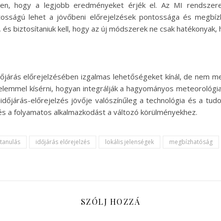
ben, hogy a legjobb eredményeket érjék el. Az MI rendsze
ontosságú lehet a jövőbeni előrejelzések pontossága és megb
t, és biztosítaniuk kell, hogy az új módszerek ne csak hatékonyak,
dőjárás előrejelzésében izgalmas lehetőségeket kínál, de nem me
gyelemmel kísérni, hogyan integrálják a hagyományos meteorológi
 időjárás-előrejelzés jövője valószínűleg a technológia és a
t és a folyamatos alkalmazkodást a változó körülményekhez.
 tanulás
időjárás előrejelzés
lokális jelenségek
megbízhatóság
SZÓLJ HOZZÁ