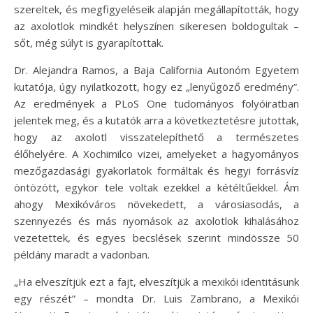
szereltek, és megfigyeléseik alapján megállapították, hogy
az axolotlok mindkét helyszínen sikeresen boldogultak –
sőt, még súlyt is gyarapítottak.
Dr. Alejandra Ramos, a Baja California Autonóm Egyetem
kutatója, úgy nyilatkozott, hogy ez „lenyűgöző eredmény”.
Az eredmények a PLoS One tudományos folyóiratban
jelentek meg, és a kutatók arra a következtetésre jutottak,
hogy az axolotl visszatelepíthető a természetes
élőhelyére. A Xochimilco vizei, amelyeket a hagyományos
mezőgazdasági gyakorlatok formáltak és hegyi forrásvíz
öntözött, egykor tele voltak ezekkel a kétéltűekkel. Ám
ahogy Mexikóváros növekedett, a városiasodás, a
szennyezés és más nyomások az axolotlok kihalásához
vezetettek, és egyes becslések szerint mindössze 50
példány maradt a vadonban.
„Ha elveszítjük ezt a fajt, elveszítjük a mexikói identitásunk
egy részét” – mondta Dr. Luis Zambrano, a Mexikói