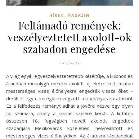
,
HÍREK
MAGAZIN
Feltámadó remények:
veszélyeztetett axolotl-ok
szabadon engedése
2025.05.15.
A világ egyik legveszélyeztetettebb kétéltűje, a különös és
állandóan mosolygó mexikói axolotl, új életre kelt, miután
mesterséges vizes élőhelyekre engedték vissza őket –
derült ki egy nemrégiben végzett tudományos kutatásból.
Ez a felfedezés reményt adhat a jövőre nézve egy olyan
faj számára, amely a kihalás szélére került. A kutatók
összesen 18, fogságban nevelt axolotlt engedtek
szabadjára Mexikóváros közelében, helyreállított és
mesterséges vizes élőhelyeken. Az állatokra rádióadókat