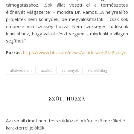
támogatásához. „Sok állat veszti el a természetes
élőhelyét világszerte” – mondta Dr. Ramos. „A helyreállító
projektek nem könnyűek, de megvalósíthatók – csak sok
emberre van szükség hozzá. Nem szükséges tudósnak
lenni ahhoz, hogy valaki részt vegyen – mindenki a világon
segíthet.”
Forrás:
https://www.bbc.com/news/articles/cm2xr2jzelyo
állatvédelem
axolotl
remények
vízi élővilág
SZÓLJ HOZZÁ
Az e-mail címet nem tesszük közzé.
A kötelező mezőket
*
karakterrel jelöltük