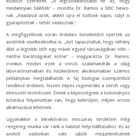
eszközt szereltek. „A legcsodálatosabb hír az, hogy
mindannyian túlélték” – mondta Dr. Ramos a BBC News-
nak. „Ráadásul azok, akiket újra el tudtunk kapni, súlyt is
gyarapítottak – tehát vadásznak.”
A megfigyelések során érdekes betekintést nyertek az
axolotlok viselkedésébe is. „Azt tapasztaltuk, hogy néhány
állat a legtöbb időt egy másik egyed társaságában tölti –
mintha barátságokat kötne” – magyarázta Dr. Ramos.
Ironikus módon ezek a vonzó szalamandrák a világ
laboratóriumaiban és házikedvenc akváriumaiban számos
példányban megtalálhatók. A faj biológiai szempontból
rendkívül érdekes, hiszen képes regenerálni a sérült vagy
elveszett testrészeit. Ennek a képességnek a tudományos
kutatása folyamatban van, hogy kiderüljön, milyen orvosi
alkalmazásai lehetnek.
Ugyanakkor a Mexikóváros mocsaras területein még
rengeteg munka vár ránk a habitat helyreállításához és az
axolotl vadonban való újbóli megjelenésének