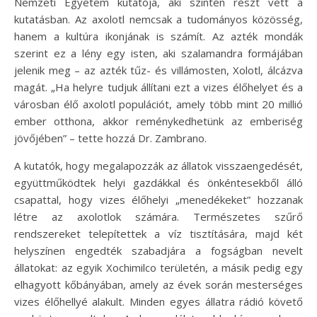
Nemzeti Egyetem kutatója, aki szintén részt vett a
kutatásban. Az axolotl nemcsak a tudományos közösség,
hanem a kultúra ikonjának is számít. Az azték mondák
szerint ez a lény egy isten, aki szalamandra formájában
jelenik meg – az azték tűz- és villámosten, Xolotl, álcázva
magát. „Ha helyre tudjuk állítani ezt a vizes élőhelyet és a
városban élő axolotl populációt, amely több mint 20 millió
ember otthona, akkor reménykedhetünk az emberiség
jövőjében” – tette hozzá Dr. Zambrano.
A kutatók, hogy megalapozzák az állatok visszaengedését,
együttműködtek helyi gazdákkal és önkéntesekből álló
csapattal, hogy vizes élőhelyi „menedékeket” hozzanak
létre az axolotlok számára. Természetes szűrő
rendszereket telepítettek a víz tisztítására, majd két
helyszínen engedték szabadjára a fogságban nevelt
állatokat: az egyik Xochimilco területén, a másik pedig egy
elhagyott kőbányában, amely az évek során mesterséges
vizes élőhellyé alakult. Minden egyes állatra rádió követő