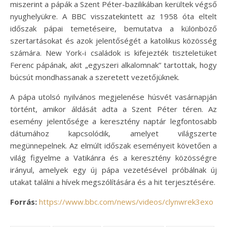
miszerint a pápák a Szent Péter-bazilikában kerültek végső
nyughelyükre. A BBC visszatekintett az 1958 óta eltelt
időszak pápai temetéseire, bemutatva a különböző
szertartásokat és azok jelentőségét a katolikus közösség
számára. New York-i családok is kifejezték tiszteletüket
Ferenc pápának, akit „egyszeri alkalomnak” tartottak, hogy
búcsút mondhassanak a szeretett vezetőjüknek.
A pápa utolsó nyilvános megjelenése húsvét vasárnapján
történt, amikor áldását adta a Szent Péter téren. Az
esemény jelentősége a keresztény naptár legfontosabb
dátumához kapcsolódik, amelyet világszerte
megünnepelnek. Az elmúlt időszak eseményeit követően a
világ figyelme a Vatikánra és a keresztény közösségre
irányul, amelyek egy új pápa vezetésével próbálnak új
utakat találni a hívek megszólítására és a hit terjesztésére.
Forrás:
https://www.bbc.com/news/videos/clynwrek3exo