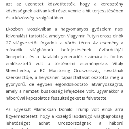
azt az üzenetet közvetítették, hogy a keresztény
közösségnek aktívan kell részt vennie a hit terjesztésében
és a közösség szolgálatában.
Eközben Moszkvában a hagyományos győzelem napi
felvonulást tartották, amelyen Vlagyimir Putyin orosz elnök
27 világvezetőt fogadott a Vörös téren. Az esemény a
második világháború befejezésének évfordulóját
ünnepelte, és a fiatalabb generációk számára is fontos
emlékeztető volt a történelmi eseményekre. Vitaly
Shevchenko, a BC Monitoring Oroszország rovatának
szerkesztője, a helyszínen tapasztaltakat osztotta meg a
gyönyörű, de egyben elgondolkodtató látványosságról,
amely a nemzeti büszkeség kifejezése volt, ugyanakkor a
háborúval kapcsolatos feszültségeket is felvetette.
Az Egyesült Államokban Donald Trump volt elnök arra
figyelmeztetett, hogy a közelgő labdarúgó-világbajnokság
lehetőséget adhat Oroszországnak a háború