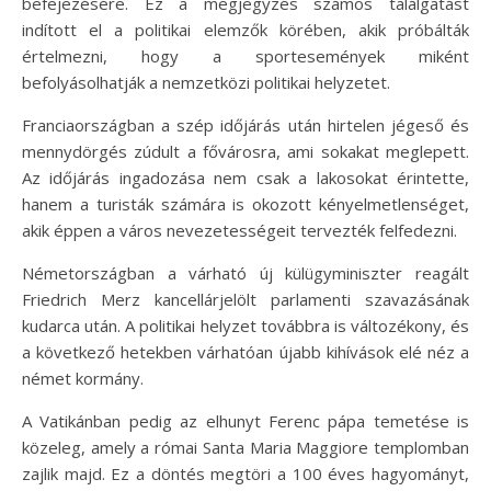
befejezésére. Ez a megjegyzés számos találgatást
indított el a politikai elemzők körében, akik próbálták
értelmezni, hogy a sportesemények miként
befolyásolhatják a nemzetközi politikai helyzetet.
Franciaországban a szép időjárás után hirtelen jégeső és
mennydörgés zúdult a fővárosra, ami sokakat meglepett.
Az időjárás ingadozása nem csak a lakosokat érintette,
hanem a turisták számára is okozott kényelmetlenséget,
akik éppen a város nevezetességeit tervezték felfedezni.
Németországban a várható új külügyminiszter reagált
Friedrich Merz kancellárjelölt parlamenti szavazásának
kudarca után. A politikai helyzet továbbra is változékony, és
a következő hetekben várhatóan újabb kihívások elé néz a
német kormány.
A Vatikánban pedig az elhunyt Ferenc pápa temetése is
közeleg, amely a római Santa Maria Maggiore templomban
zajlik majd. Ez a döntés megtöri a 100 éves hagyományt,