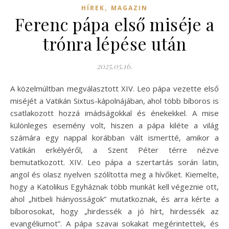
,
HÍREK
MAGAZIN
Ferenc pápa első miséje a
trónra lépése után
2025.05.16.
A közelmúltban megválasztott XIV. Leo pápa vezette első
miséjét a Vatikán Sixtus-kápolnájában, ahol több bíboros is
csatlakozott hozzá imádságokkal és énekekkel. A mise
különleges esemény volt, hiszen a pápa kiléte a világ
számára egy nappal korábban vált ismertté, amikor a
Vatikán erkélyéről, a Szent Péter térre nézve
bemutatkozott. XIV. Leo pápa a szertartás során latin,
angol és olasz nyelven szólította meg a hívőket. Kiemelte,
hogy a Katolikus Egyháznak több munkát kell végeznie ott,
ahol „hitbeli hiányosságok” mutatkoznak, és arra kérte a
bíborosokat, hogy „hirdessék a jó hírt, hirdessék az
evangéliumot”. A pápa szavai sokakat megérintettek, és