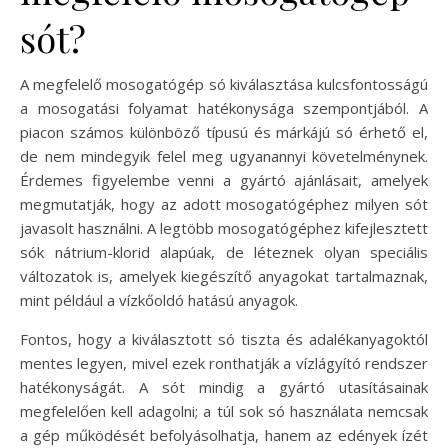
sót?
A megfelelő mosogatógép só kiválasztása kulcsfontosságú
a mosogatási folyamat hatékonysága szempontjából. A
piacon számos különböző típusú és márkájú só érhető el,
de nem mindegyik felel meg ugyanannyi követelménynek.
Érdemes figyelembe venni a gyártó ajánlásait, amelyek
megmutatják, hogy az adott mosogatógéphez milyen sót
javasolt használni. A legtöbb mosogatógéphez kifejlesztett
sók nátrium-klorid alapúak, de léteznek olyan speciális
változatok is, amelyek kiegészítő anyagokat tartalmaznak,
mint például a vízkőoldó hatású anyagok.
Fontos, hogy a kiválasztott só tiszta és adalékanyagoktól
mentes legyen, mivel ezek ronthatják a vízlágyító rendszer
hatékonyságát. A sót mindig a gyártó utasításainak
megfelelően kell adagolni; a túl sok só használata nemcsak
a gép működését befolyásolhatja, hanem az edények ízét