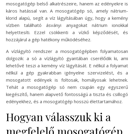
mosogatógép belső alkatrészeire, hanem az edényekre is
káros hatással van. A mosogatógép só, amely nátrium-
klorid alapú, segít a víz lágyításában úgy, hogy a kemény
vízben található ásványi anyagokat nátrium ionokkal
helyettesíti. Ezzel csökkenti a vízkő képződését, és
hozzájárul a gép hatékony működéséhez.
A vízlágyító rendszer a mosogatógépben folyamatosan
dolgozik: a só a vízlágyító gyantában cserélődik ki, ami
lehetővé teszi a kemény víz lágyítását. E nélkül a folyamat
nélkül a gép gyakrabban igényelne szervizelést, és a
mosogatott edények is foltosak, homályosak lehetnek.
Tehát a mosogatógép só nem csupán egy egyszerű
kiegészítő, hanem alapvető fontosságú a tiszta és csillogó
edényekhez, és a mosogatógép hosszú élettartamához.
Hogyan válasszuk ki a
megfelelő mosogatógép