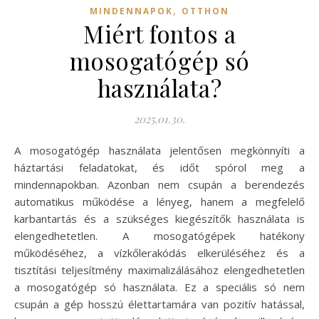
,
MINDENNAPOK
OTTHON
Miért fontos a
mosogatógép só
használata?
2025.01.30.
A mosogatógép használata jelentősen megkönnyíti a
háztartási feladatokat, és időt spórol meg a
mindennapokban. Azonban nem csupán a berendezés
automatikus működése a lényeg, hanem a megfelelő
karbantartás és a szükséges kiegészítők használata is
elengedhetetlen. A mosogatógépek hatékony
működéséhez, a vízkőlerakódás elkerüléséhez és a
tisztítási teljesítmény maximalizálásához elengedhetetlen
a mosogatógép só használata. Ez a speciális só nem
csupán a gép hosszú élettartamára van pozitív hatással,