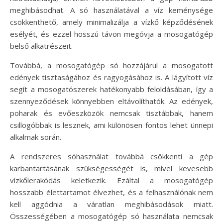
meghibásodhat. A só használatával a víz keménysége
csökkenthető, amely minimalizálja a vízkő képződésének
esélyét, és ezzel hosszú távon megóvja a mosogatógép
belső alkatrészeit.
Továbbá, a mosogatógép só hozzájárul a mosogatott
edények tisztaságához és ragyogásához is. A lágyított víz
segít a mosogatószerek hatékonyabb feloldásában, így a
szennyeződések könnyebben eltávolíthatók. Az edények,
poharak és evőeszközök nemcsak tisztábbak, hanem
csillogóbbak is lesznek, ami különösen fontos lehet ünnepi
alkalmak során.
A rendszeres sóhasználat továbbá csökkenti a gép
karbantartásának szükségességét is, mivel kevesebb
vízkőlerakódás keletkezik. Ezáltal a mosogatógép
hosszabb élettartamot élvezhet, és a felhasználónak nem
kell aggódnia a váratlan meghibásodások miatt.
Összességében a mosogatógép só használata nemcsak