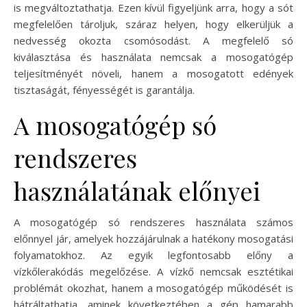
is megváltoztathatja. Ezen kívül figyeljünk arra, hogy a sót
megfelelően tároljuk, száraz helyen, hogy elkerüljük a
nedvesség okozta csomósodást. A megfelelő só
kiválasztása és használata nemcsak a mosogatógép
teljesítményét növeli, hanem a mosogatott edények
tisztaságát, fényességét is garantálja.
A mosogatógép só
rendszeres
használatának előnyei
A mosogatógép só rendszeres használata számos
előnnyel jár, amelyek hozzájárulnak a hatékony mosogatási
folyamatokhoz. Az egyik legfontosabb előny a
vízkőlerakódás megelőzése. A vízkő nemcsak esztétikai
problémát okozhat, hanem a mosogatógép működését is
hátráltathatja, aminek következtében a gép hamarabb