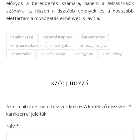
előnyös a berendezés számára, hanem a felhasználók
számára is, hiszen a tisztább edények és a hosszabb
élettartam a mosogatás élményét is javítja.
hatékonyság
háztartási tippek
karbantartás
konyhai eszközök
mosogatás
mosogatógép
sóhasználat
takarékosság
vízlágyítás
vízminőség
SZÓLJ HOZZÁ
Az e-mail címet nem tesszük közzé.
A kötelező mezőket
*
karakterrel jelöltük
Név
*