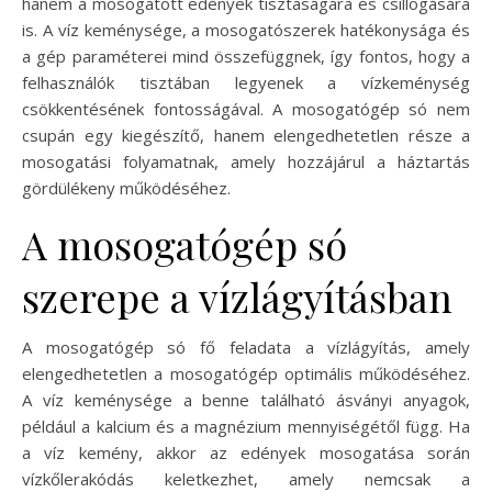
hanem a mosogatott edények tisztaságára és csillogására
is. A víz keménysége, a mosogatószerek hatékonysága és
a gép paraméterei mind összefüggnek, így fontos, hogy a
felhasználók tisztában legyenek a vízkeménység
csökkentésének fontosságával. A mosogatógép só nem
csupán egy kiegészítő, hanem elengedhetetlen része a
mosogatási folyamatnak, amely hozzájárul a háztartás
gördülékeny működéséhez.
A mosogatógép só
szerepe a vízlágyításban
A mosogatógép só fő feladata a vízlágyítás, amely
elengedhetetlen a mosogatógép optimális működéséhez.
A víz keménysége a benne található ásványi anyagok,
például a kalcium és a magnézium mennyiségétől függ. Ha
a víz kemény, akkor az edények mosogatása során
vízkőlerakódás keletkezhet, amely nemcsak a