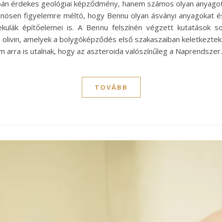
supán érdekes geológiai képződmény, hanem számos olyan anyagot 
ülönösen figyelemre méltó, hogy Bennu olyan ásványi anyagokat 
ulák építőelemei is. A Bennu felszínén végzett kutatások s
 és olivin, amelyek a bolygóképződés első szakaszaiban keletkezt
arra is utalnak, hogy az aszteroida valószínűleg a Naprendsze
TOVÁBB