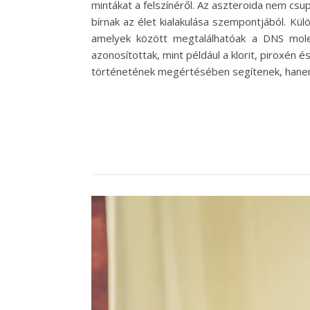
mintákat a felszínéről. Az aszteroida nem c
bírnak az élet kialakulása szempontjából. K
amelyek között megtalálhatóak a DNS molek
azonosítottak, mint például a klorit, piroxén
történetének megértésében segítenek, hanem 