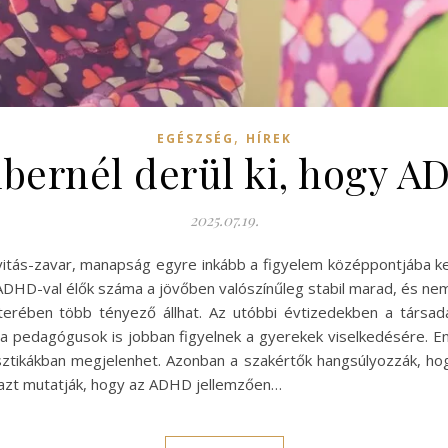
,
EGÉSZSÉG
HÍREK
ernél derül ki, hogy A
2025.07.19.
vitás-zavar, manapság egyre inkább a figyelem középpontjába 
 ADHD-val élők száma a jövőben valószínűleg stabil marad, és ne
tterében több tényező állhat. Az utóbbi évtizedekben a társa
t a pedagógusok is jobban figyelnek a gyerekek viselkedésére.
sztikákban megjelenhet. Azonban a szakértők hangsúlyozzák, hogy
 azt mutatják, hogy az ADHD jellemzően…