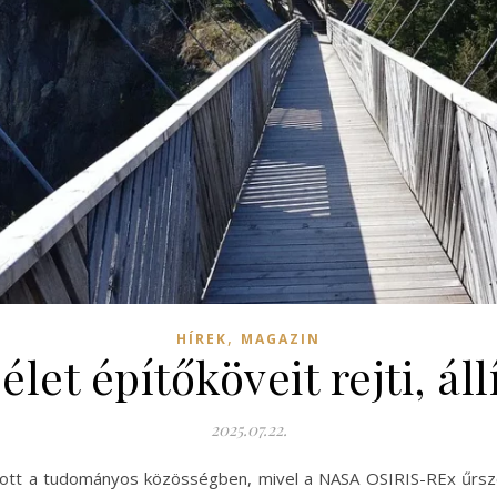
,
HÍREK
MAGAZIN
élet építőköveit rejti, ál
2025.07.22.
apott a tudományos közösségben, mivel a NASA OSIRIS-REx űrsz