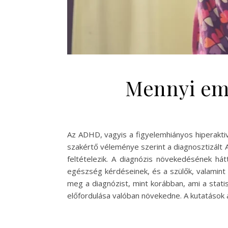
Mennyi emb
Az ADHD, vagyis a figyelemhiányos hiperakti
szakértő véleménye szerint a diagnosztizált
feltételezik. A diagnózis növekedésének há
egészség kérdéseinek, és a szülők, valamin
meg a diagnózist, mint korábban, ami a stati
előfordulása valóban növekedne. A kutatások