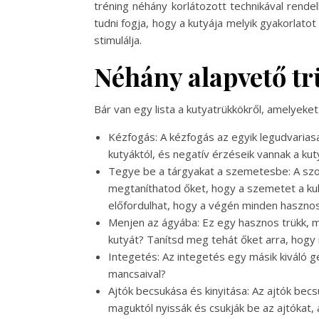
tréning néhány korlátozott technikával rendel
tudni fogja, hogy a kutyája melyik gyakorlato
stimulálja.
Néhány alapvető tr
Bár van egy lista a kutyatrükkökről, amelyeke
Kézfogás: A kézfogás az egyik legudvaria
kutyáktól, és negatív érzéseik vannak a ku
Tegye be a tárgyakat a szemetesbe: A szob
megtaníthatod őket, hogy a szemetet a kuk
előfordulhat, hogy a végén minden haszno
Menjen az ágyába: Ez egy hasznos trükk, miv
kutyát? Tanítsd meg tehát őket arra, hogy
Integetés: Az integetés egy másik kiváló g
mancsaival?
Ajtók becsukása és kinyitása: Az ajtók bec
maguktól nyissák és csukják be az ajtókat,