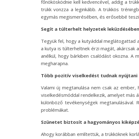
főnökösködnie kell kedvencével, addig a trük
trükk vonzza a leginkább. A trükkös tréningb
egymás megismerésében, és erősebbé teszi a 
Segít a túlterhelt helyzetek leküzdésébe
Tegyük fel, hogy a kutyáddal meglátogattad a
a kutya is túlterheltnek érzi magát, akárcsak 
anélkül, hogy bárkiben csalódást okozna. A 
megharapna.
Több pozitív viselkedést tudnak nyújtani
Valami új megtanulása nem csak az ember, ha
viselkedésmóddal rendelkezik, amelyet más áll
különböző tevékenységek megtanulásával. Rá
problémákat.
Szünetet biztosít a hagyományos kiképz
Ahogy korábban említettük, a trükköknek korlá