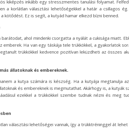
kös kiképzés inkább egy stresszmentes tanulási folyamat. Felfe
en a korlátlan választási lehetőségekkel a határ a csillagos é
kötődést. Ez is segít, a kutyád hamar elkezd bízni benned.
n
 barátodat, ahol mindenki csorgatta a nyálát a cukisága miatt. 
az emberek. Ha van egy táskája tele trükkökkel, a gyakorlatok sor
megtanult trükkökkel kedvence pozitívan leküzdheti az összes ak
 más állatoknak és embereknek.
nem a kutya számára is készség. Ha a kutyája megtanulja az ú
atoknak és embereknek is megmutathat. Akárhogy is, a kutyák sze
adásul ezekkel a trükkökkel szembe tudnak nézni és meg tudj
ésben
tlan választási lehetőségei vannak, így a trükktréninggel át leh