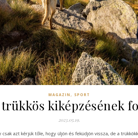
,
MAGAZIN
SPORT
 trükkös kiképzésének f
2023.05.19.
 csak azt kérjük tőle, hogy üljön és feküdjön vissza, de a trükkö