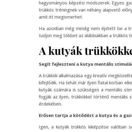
hagyományos képzési módszerek. Egyes gazdik
trükkös tréningnek van néhány alapvető előny
amit itt megismerhet.
Ha azonban még mindig nem épített be a trük
tudjon meg többet az alábbiakban a trükkös tr
A kutyák trükkökke
Segít fejleszteni a kutya mentális stimulá
A trükkök alkalmazása egy kreatív megközelíté
kifejlődik. Ha tehát már ilyen fiatal korban 
kutyák számára is szükséges a mentális stim
fogják az ilyen, trükkökkel történő mentális 
érdekében.
Erősen tartja a kötődést a kutya és a gaz
Igen, a kutyák trükkös kiképzése valóban 