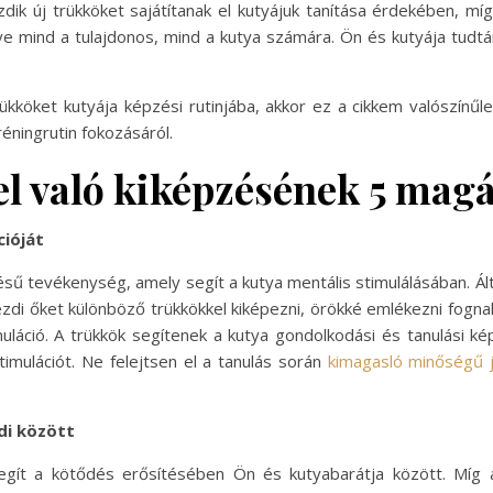
 új trükköket sajátítanak el kutyájuk tanítása érdekében, míg 
e mind a tulajdonos, mind a kutya számára. Ön és kutyája tudtán 
köket kutyája képzési rutinjába, akkor ez a cikkem valószínűl
éningrutin fokozásáról.
l való kiképzésének 5 magá
cióját
sű tevékenység, amely segít a kutya mentális stimulálásában. Ál
elkezdi őket különböző trükkökkel kiképezni, örökké emlékezni fogn
uláció. A trükkök segítenek a kutya gondolkodási és tanulási k
stimulációt. Ne felejtsen el a tanulás során
kimagasló minőségű j
di között
segít a kötődés erősítésében Ön és kutyabarátja között. Míg 