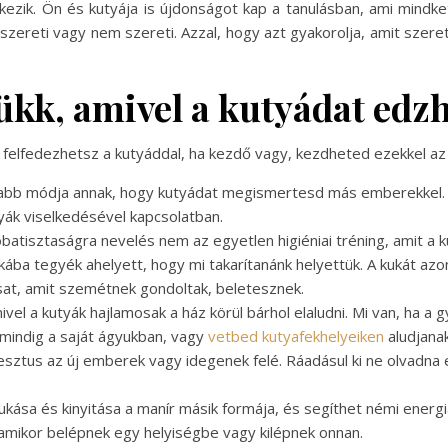
kezik. Ön és kutyája is újdonságot kap a tanulásban, ami mindket
t szereti vagy nem szereti. Azzal, hogy azt gyakorolja, amit szere
ükk, amivel a kutyádat edzh
t felfedezhetsz a kutyáddal, ha kezdő vagy, kezdheted ezekkel az
sabb módja annak, hogy kutyádat megismertesd más emberekkel. J
tyák viselkedésével kapcsolatban.
atisztaságra nevelés nem az egyetlen higiéniai tréning, amit a 
ába tegyék ahelyett, hogy mi takarítanánk helyettük. A kukát azo
sat, amit szemétnek gondoltak, beletesznek.
el a kutyák hajlamosak a ház körül bárhol elaludni. Mi van, ha a 
 mindig a saját ágyukban, vagy
vetbed kutyafekhelyeiken
aludjanak
esztus az új emberek vagy idegenek felé. Ráadásul ki ne olvadna el
sukása és kinyitása a manír másik formája, és segíthet némi energ
 amikor belépnek egy helyiségbe vagy kilépnek onnan.