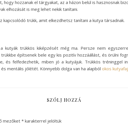
 hogy hozzanak el tárgyakat, az a házon belül is hasznosnak bizo
k elhozását is meg lehet nekik tanítani.
z kapcsolódó trükk, amit elkezdhetsz tanítani a kutya társadnak.
 a kutyák trükkös kiképzését még ma. Persze nem egyszerre
trükkbe építsenek bele egy kis pozitív hozzáállást, és örülni fo
, és felfedezhetik, miben jó a kutyájuk. Trükkös tréninggel 
kai és mentális jólétét. Könnyebb dolga van ha alapból
okos kutyafaj
SZÓLJ HOZZÁ
ző mezőket
*
karakterrel jelöltük