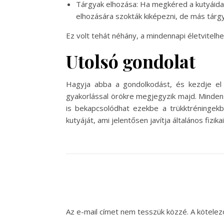
Tárgyak elhozása: Ha megkéred a kutyáidat,
elhozására szokták kiképezni, de más tárgya
Ez volt tehát néhány, a mindennapi életvitelhe
Utolsó gondolat
Hagyja abba a gondolkodást, és kezdje el
gyakorlással örökre megjegyzik majd. Minden 
is bekapcsolódhat ezekbe a trükktréningekbe
kutyáját, ami jelentősen javítja általános fizi
Az e-mail címet nem tesszük közzé.
A kötele