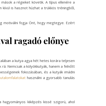
mások a régieket követik. A típus ellenére a
kívül is hasznot húzhat a trükkös tréningből,
eg motiválni fogja Önt, hogy megtegye. Ezért
val ragadó előnye
talában a kutya agya hét hetes korára teljesen
ak rá. Nemcsak a kölyökkutyák, hanem a felnőtt
épességeinek fokozásában, és a kutyák imádni
utalomfalatokat
használni a gyorsabb tanulás
a hagyományos kiképzés kissé szigorú, ahol