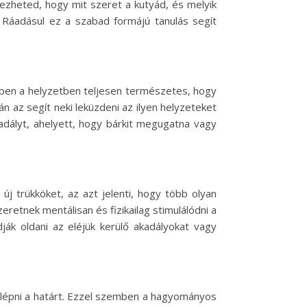
dezheted, hogy mit szeret a kutyád, és melyik
g. Ráadásul ez a szabad formájú tanulás segít
Ebben a helyzetben teljesen természetes, hogy
án az segít neki leküzdeni az ilyen helyzeteket
adályt, ahelyett, hogy bárkit megugatna vagy
j trükköket, az azt jelenti, hogy több olyan
retnek mentálisan és fizikailag stimulálódni a
ák oldani az eléjük kerülő akadályokat vagy
et lépni a határt. Ezzel szemben a hagyományos