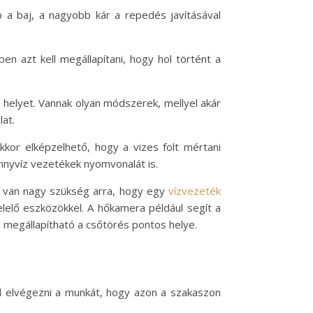
 a baj, a nagyobb kár a repedés javításával
n azt kell megállapítani, hogy hol történt a
helyet. Vannak olyan módszerek, mellyel akár
lat.
kkor elképzelhető, hogy a vizes folt mértani
ennyvíz vezetékek nyomvonalát is.
is van nagy szükség arra, hogy egy
vízvezeték
elelő eszközökkel. A hőkamera például segít a
l megállapítható a csőtörés pontos helye.
kell elvégezni a munkát, hogy azon a szakaszon