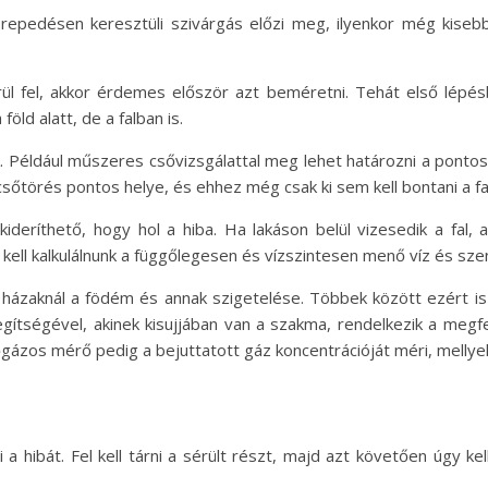
repedésen keresztüli szivárgás előzi meg, ilyenkor még kisebb
fel, akkor érdemes először azt beméretni. Tehát első lépésbe
öld alatt, de a falban is.
 Például műszeres csővizsgálattal meg lehet határozni a pontos 
sőtörés pontos helye, és ehhez még csak ki sem kell bontani a fa
deríthető, hogy hol a hiba. Ha lakáson belül vizesedik a fal, a
kell kalkulálnunk a függőlegesen és vízszintesen menő víz és sz
ésű házaknál a födém és annak szigetelése. Többek között ezért 
egítségével, akinek kisujjában van a szakma, rendelkezik a megf
zőgázos mérő pedig a bejuttatott gáz koncentrációját méri, mellye
i a hibát. Fel kell tárni a sérült részt, majd azt követően úgy 