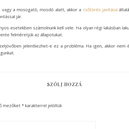
ád vagy a mosogató, mosdó alatt, akkor a
csőtörés javítása
által
ntással jár.
nyos esetekben számolnunk kell vele. Ha olyan régi lakásban lak
ente felméretjük az állapotukat.
zeljövőben jelentkezhet-e ez a probléma. Ha igen, akkor nem é
agunkat.
SZÓLJ HOZZÁ
ző mezőket
*
karakterrel jelöltük