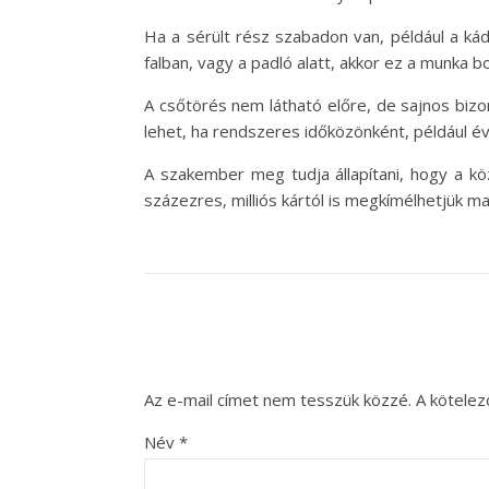
Ha a sérült rész szabadon van, például a k
falban, vagy a padló alatt, akkor ez a munka bo
A csőtörés nem látható előre, de sajnos bizo
lehet, ha rendszeres időközönként, például év
A szakember meg tudja állapítani, hogy a kö
százezres, milliós kártól is megkímélhetjük m
Az e-mail címet nem tesszük közzé.
A kötele
Név
*