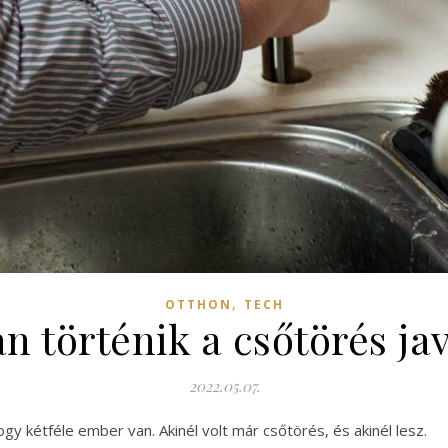
,
OTTHON
TECH
n történik a csőtörés jav
2022.05.07.
gy kétféle ember van. Akinél volt már csőtörés, és akinél lesz.