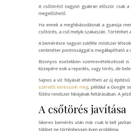
A csőtörést nagyon gyakran először csak a 
megelőzhető.
Ha ennek a meghibásodásnak a gyanúja merül 
csőtörés, a cső melyik szakaszán. Történhet a f
A bemérésre nagyon sokféle módszer létezik.
centiméter pontossággal is megállapítható a c
Bizonyos esetekben szemrevételezéssel is ki
közepére esik a repedés, vagy törés, de bele 
Sajnos a víz folyását eltérítheti az új épít
szerelőt keressünk meg
, például a Google s
fűtési rendszer hibájának feltárásában. A jel
A csőtörés javítása
Sikeres bemérés után már csak ki kell javítan
többet ne történhessen ilyen probléma.