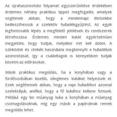
Az újrahasznosítási folyamat egyszerűsítése érdekében
érdemes néhány praktikus tippet megfogadni, amelyek
segítenek abban, hogy a mindennapi életünkbe
beilleszthessük a szelektív hulladékgyűjtést. Az egyik
legfontosabb lépés a megfelelő jelölések és rendszerek
létrehozása. Érdemes minden kukát egyértelműen
megjelölni, hogy tudjuk, melyikbe mit kell dobni. A
színkódok és címkék használata megkönnyíti a hulladékok
azonosítását, így a családtagok is könnyebben tudják
követni az előírásokat.
Másik praktikus megoldás, ha a konyhában vagy a
fürdőszobában kisebb, ideiglenes kukákat helyezünk el.
Ezek segíthetnek abban, hogy a napi hulladékot azonnal
szelektáljuk, anélkül, hogy a fő kukához kellene futnunk.
Például egy kis műanyag kuka a konyhában a műanyag
csomagolásoknak, míg egy másik a papíroknak remek
megoldás lehet.