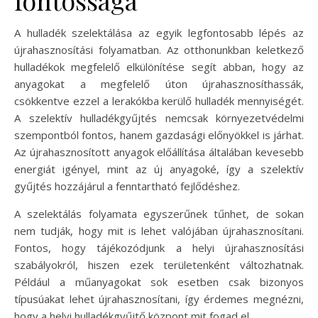
fontossága
A hulladék szelektálása az egyik legfontosabb lépés az
újrahasznosítási folyamatban. Az otthonunkban keletkező
hulladékok megfelelő elkülönítése segít abban, hogy az
anyagokat a megfelelő úton újrahasznosíthassák,
csökkentve ezzel a lerakókba kerülő hulladék mennyiségét.
A szelektív hulladékgyűjtés nemcsak környezetvédelmi
szempontból fontos, hanem gazdasági előnyökkel is járhat.
Az újrahasznosított anyagok előállítása általában kevesebb
energiát igényel, mint az új anyagoké, így a szelektív
gyűjtés hozzájárul a fenntartható fejlődéshez.
A szelektálás folyamata egyszerűnek tűnhet, de sokan
nem tudják, hogy mit is lehet valójában újrahasznosítani.
Fontos, hogy tájékozódjunk a helyi újrahasznosítási
szabályokról, hiszen ezek területenként változhatnak.
Például a műanyagokat sok esetben csak bizonyos
típusúakat lehet újrahasznosítani, így érdemes megnézni,
hogy a helyi hulladékgyűjtő központ mit fogad el.