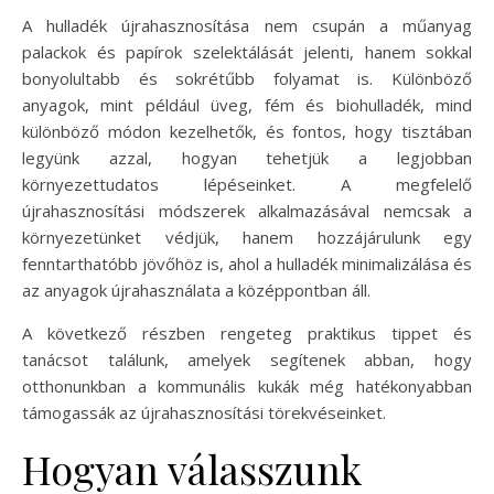
A hulladék újrahasznosítása nem csupán a műanyag
palackok és papírok szelektálását jelenti, hanem sokkal
bonyolultabb és sokrétűbb folyamat is. Különböző
anyagok, mint például üveg, fém és biohulladék, mind
különböző módon kezelhetők, és fontos, hogy tisztában
legyünk azzal, hogyan tehetjük a legjobban
környezettudatos lépéseinket. A megfelelő
újrahasznosítási módszerek alkalmazásával nemcsak a
környezetünket védjük, hanem hozzájárulunk egy
fenntarthatóbb jövőhöz is, ahol a hulladék minimalizálása és
az anyagok újrahasználata a középpontban áll.
A következő részben rengeteg praktikus tippet és
tanácsot találunk, amelyek segítenek abban, hogy
otthonunkban a kommunális kukák még hatékonyabban
támogassák az újrahasznosítási törekvéseinket.
Hogyan válasszunk