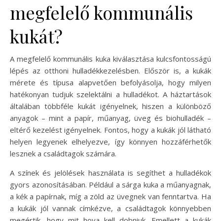
megfelelő kommunális
kukát?
A megfelelő kommunális kuka kiválasztása kulcsfontosságú
lépés az otthoni hulladékkezelésben. Először is, a kukák
mérete és típusa alapvetően befolyásolja, hogy milyen
hatékonyan tudjuk szelektálni a hulladékot. A háztartások
általában többféle kukát igényelnek, hiszen a különböző
anyagok – mint a papír, műanyag, üveg és biohulladék –
eltérő kezelést igényelnek. Fontos, hogy a kukák jól látható
helyen legyenek elhelyezve, így könnyen hozzáférhetők
lesznek a családtagok számára.
A színek és jelölések használata is segíthet a hulladékok
gyors azonosításában. Például a sárga kuka a műanyagnak,
a kék a papírnak, míg a zöld az üvegnek van fenntartva. Ha
a kukák jól vannak címkézve, a családtagok könnyebben
megértik, hogy mit hova kell dobniuk. Emellett a kukák