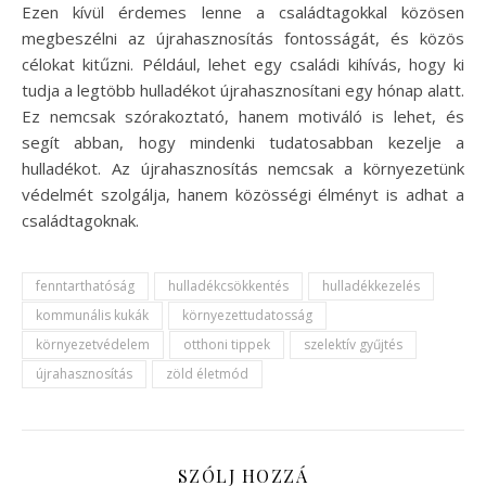
Ezen kívül érdemes lenne a családtagokkal közösen
megbeszélni az újrahasznosítás fontosságát, és közös
célokat kitűzni. Például, lehet egy családi kihívás, hogy ki
tudja a legtöbb hulladékot újrahasznosítani egy hónap alatt.
Ez nemcsak szórakoztató, hanem motiváló is lehet, és
segít abban, hogy mindenki tudatosabban kezelje a
hulladékot. Az újrahasznosítás nemcsak a környezetünk
védelmét szolgálja, hanem közösségi élményt is adhat a
családtagoknak.
fenntarthatóság
hulladékcsökkentés
hulladékkezelés
kommunális kukák
környezettudatosság
környezetvédelem
otthoni tippek
szelektív gyűjtés
újrahasznosítás
zöld életmód
SZÓLJ HOZZÁ